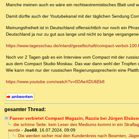
Manche meinen auch es wäre ein rechtsextremistisches Blatt und w
Damit dürfte auch der Youtubekanal mit der täglichen Sendung Comp
Meinungsfreiheit ist in Deutschland offensichtlich nur noch ein Phr
Deutschland ja nur zu gut aus lange und nicht so lange vergangene
https://www.tagesschau.de/inland/gesellschaft/compact-verbot-100.
Noch vor 2 Tagen gab es ein Interview vom Compact mit der russi
aus dem Compact Studio Moskau. Das war dann wohl der Tropfen d
Wie kann man nur der russischen Regierungssprecherin eine Plattf
https://www.youtube.com/watch?v=0DAeXDU6Ek8
antworten
gesamter Thread:
Faeser verbietet Compact Magazin, Razzia bei Jürgen Elsäss
die schöne Seite: kein Leser des Mediums kommt in ein Strafla
wurde
-
Joe68
,
16.07.2024, 09:09
Die werden sicher mal den Kundenkreis nach Beamten, Jägern 