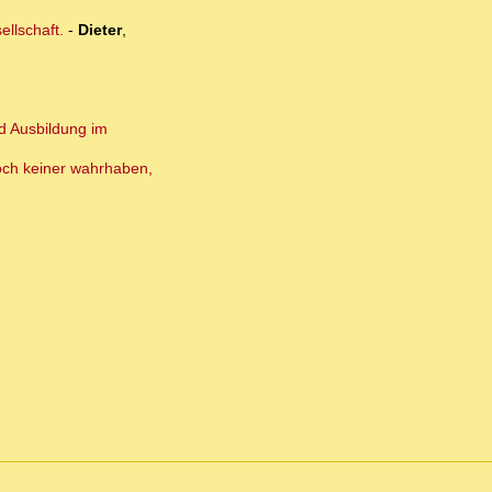
llschaft.
-
Dieter
,
d Ausbildung im
 noch keiner wahrhaben,