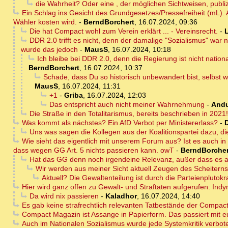
die Wahrheit? Oder eine , der möglichen Sichtweisen, publiz
Ein Schlag ins Gesicht des Grundgesetzes/Pressefreiheit (mL). 
Wähler kosten wird.
-
BerndBorchert
,
16.07.2024, 09:36
Die hat Compact wohl zum Verein erklärt ... - Vereinsrecht.
-
DDR 2.0 trifft es nicht, denn der damalige "Sozialismus" war n
wurde das jedoch
-
MausS
,
16.07.2024, 10:18
Ich bleibe bei DDR 2.0, denn die Regierung ist nicht nation
BerndBorchert
,
16.07.2024, 10:37
Schade, dass Du so historisch unbewandert bist, selbst w
MausS
,
16.07.2024, 11:31
+1
-
Griba
,
16.07.2024, 12:03
Das entspricht auch nicht meiner Wahrnehmung
-
And
Die Straße in den Totalitarismus, bereits beschrieben in 2021!
Was kommt als nächstes? Ein AfD Verbot per Ministererlass?
-
Uns was sagen die Kollegen aus der Koalitionspartei dazu, d
Wie sieht das eigentlich mit unserem Forum aus? Ist es auch 
dass wegen GG Art. 5 nichts passieren kann. owT
-
BerndBorcher
Hat das GG denn noch irgendeine Relevanz, außer dass es als
Wir werden aus meiner Sicht aktuell Zeugen des Scheiterns 
Aktuell? Die Gewaltenteilung ist durch die Parteienplutok
Hier wird ganz offen zu Gewalt- und Straftaten aufgerufen: Ind
Da wird nix passieren
-
Kaladhor
,
16.07.2024, 14:40
Es gab keine strafrechtlich relevanten Tatbestände der Compac
Compact Magazin ist Assange in Papierform. Das passiert mit eu
Auch im Nationalen Sozialismus wurde jede Systemkritik verbot