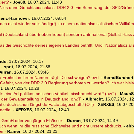
iert?
-
Joe68
,
16.07.2024, 11:43
Alles ohne Gerichtsbeschluss. DDR 2.0. Ein Bumerang, der SPD/Grüne d
Lenz-Hannover
,
16.07.2024, 09:54
och nicht wieder vollständig(!) zu einem nationalsozialistischen Willkürs
al (Deutschland übertrieben lieben) sondern anti-national (Selbst-Hass
as die Geschichte deines eigenen Landes betrifft. Und "Nationalsoziali
udu
,
17.07.2024, 10:17
-
sprit
,
18.07.2024, 21:58
Durran
,
16.07.2024, 09:46
ie Freiheit in ihrem Namen trägt. Die schweigen? owT
-
BerndBorchert
in Gefahr, von der DDR 2.0 Regierung verboten zu werden? Ich war bi
t
,
16.07.2024, 10:28
 eine Art politkosmetisches Vehikel missbraucht wird? (owT)
-
MausS
der Gewaltenteilung in Deutschland. o.w.T.
-
Albrecht
,
16.07.2024, 12
ratie doch schon längst de Facto abgeschafft! (OT)
-
XERXES
,
16.07.20
ymedia.
-
XERXES
,
16.07.2024, 12:40
t GmbH oder von jürgen Elsässer.
-
Durran
,
16.07.2024, 14:49
ch wenn ihr die russische Sichtweise und nicht unsere abdruckt.
-
ebb
en
-
Rainer
,
16.07.2024, 21:23