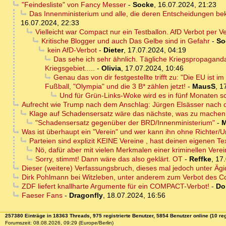
"Feindesliste" von Fancy Messer
-
Socke
,
16.07.2024, 21:23
Das Innenministerium und alle, die deren Entscheidungen bekl
16.07.2024, 22:33
Vielleicht war Compact nur ein Testballon. AfD Verbot per 
Kritische Blogger und auch Das Gelbe sind in Gefahr
-
So
kein AfD-Verbot
-
Dieter
,
17.07.2024, 04:19
Das sehe ich sehr ähnlich. Tägliche Kriegspropagand
Kriegsgebiet.....
-
Olivia
,
17.07.2024, 10:46
Genau das von dir festgestellte trifft zu: "Die EU ist 
Fußball, "Olympia" und die 3 B* zählen jetzt!
-
MausS
,
1
Und für Grün-Links-Woke wird es in fünf Monaten s
Aufrecht wie Trump nach dem Anschlag: Jürgen Elsässer nach 
Klage auf Schadensersatz wäre das nächste, was zu machen
"Schadensersatz gegenüber der BRD/Innenministerium"
-
M
Was ist überhaupt ein "Verein" und wer kann ihn ohne Richter/Ur
Parteien sind explizit KEINE Vereine , hast deinen eigenen Te
Nö, dafür aber mit vielen Merkmalen einer kriminellen Verei
Sorry, stimmt! Dann wäre das also geklärt. OT
-
Reffke
,
17.
Dieser (weitere) Verfassungsbruch, dieses mal jedoch unter Ägide
Dirk Pohlmann bei Witzleben, unter anderem zum Verbot des 
ZDF liefert knallharte Argumente für ein COMPACT-Verbot!
-
Do
Faeser Fans
-
Dragonfly
,
18.07.2024, 16:56
257380 Einträge in 18363 Threads, 975 registrierte Benutzer, 5854 Benutzer online (10 reg
Forumszeit: 08.08.2026, 09:29 (Europe/Berlin)