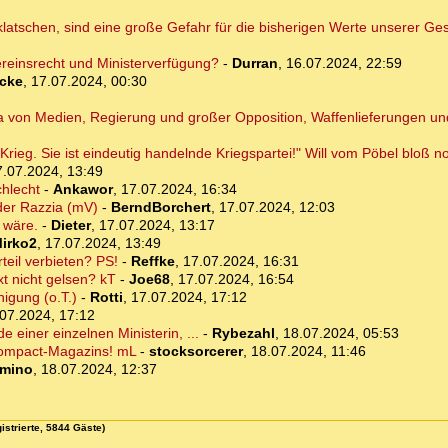
atschen, sind eine große Gefahr für die bisherigen Werte unserer Gese
Vereinsrecht und Ministerverfügung?
-
Durran
,
16.07.2024, 22:59
cke
,
17.07.2024, 00:30
a von Medien, Regierung und großer Opposition, Waffenlieferungen un
im Krieg. Sie ist eindeutig handelnde Kriegspartei!" Will vom Pöbel bloß
7.07.2024, 13:49
chlecht
-
Ankawor
,
17.07.2024, 16:34
der Razzia (mV)
-
BerndBorchert
,
17.07.2024, 12:03
 wäre.
-
Dieter
,
17.07.2024, 13:17
irko2
,
17.07.2024, 13:49
teil verbieten? PS!
-
Reffke
,
17.07.2024, 16:31
xt nicht gelsen? kT
-
Joe68
,
17.07.2024, 16:54
nigung (o.T.)
-
Rotti
,
17.07.2024, 17:12
07.2024, 17:12
 einer einzelnen Ministerin, ...
-
Rybezahl
,
18.07.2024, 05:53
Compact-Magazins! mL
-
stocksorcerer
,
18.07.2024, 11:46
mino
,
18.07.2024, 12:37
istrierte, 5844 Gäste)