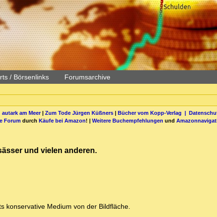
ts / Börsenlinks
Forumsarchive
 autark am Meer
|
Zum Tode Jürgen Küßners
|
Bücher vom Kopp-Verlag |
Datenschut
be Forum
durch
Käufe bei Amazon
! |
Weitere Buchempfehlungen
und
Amazonnavigat
sässer und vielen anderen.
ts konservative Medium von der Bildfläche.