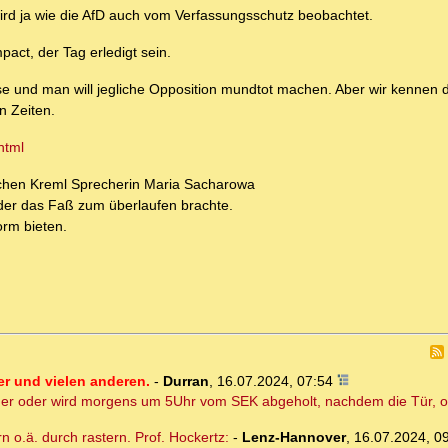
ird ja wie die AfD auch vom Verfassungsschutz beobachtet.
act, der Tag erledigt sein.
ase und man will jegliche Opposition mundtot machen. Aber wir kennen d
n Zeiten.
html
schen Kreml Sprecherin Maria Sacharowa
er das Faß zum überlaufen brachte.
orm bieten.
er und vielen anderen.
-
Durran
,
16.07.2024, 07:54
ger oder wird morgens um 5Uhr vom SEK abgeholt, nachdem die Tür, oh
o.ä. durch rastern. Prof. Hockertz:
-
Lenz-Hannover
,
16.07.2024, 0