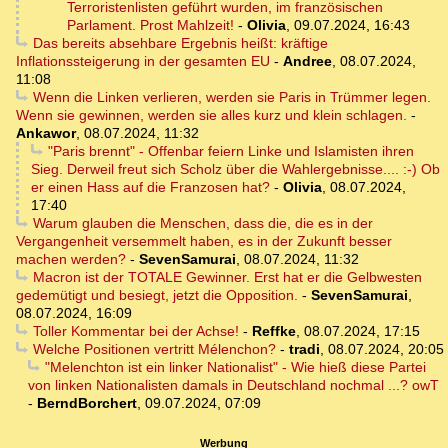
Terroristenlisten geführt wurden, im französischen
Parlament. Prost Mahlzeit!
-
Olivia
,
09.07.2024, 16:43
Das bereits absehbare Ergebnis heißt: kräftige
Inflationssteigerung in der gesamten EU
-
Andree
,
08.07.2024,
11:08
Wenn die Linken verlieren, werden sie Paris in Trümmer legen.
Wenn sie gewinnen, werden sie alles kurz und klein schlagen.
-
Ankawor
,
08.07.2024, 11:32
"Paris brennt" - Offenbar feiern Linke und Islamisten ihren
Sieg. Derweil freut sich Scholz über die Wahlergebnisse.... :-) Ob
er einen Hass auf die Franzosen hat?
-
Olivia
,
08.07.2024,
17:40
Warum glauben die Menschen, dass die, die es in der
Vergangenheit versemmelt haben, es in der Zukunft besser
machen werden?
-
SevenSamurai
,
08.07.2024, 11:32
Macron ist der TOTALE Gewinner. Erst hat er die Gelbwesten
gedemütigt und besiegt, jetzt die Opposition.
-
SevenSamurai
,
08.07.2024, 16:09
Toller Kommentar bei der Achse!
-
Reffke
,
08.07.2024, 17:15
Welche Positionen vertritt Mélenchon?
-
tradi
,
08.07.2024, 20:05
"Melenchton ist ein linker Nationalist" - Wie hieß diese Partei
von linken Nationalisten damals in Deutschland nochmal ...? owT
-
BerndBorchert
,
09.07.2024, 07:09
Werbung