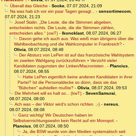
Überall das Gleiche
-
Socke
,
07.07.2024, 21:09
Na was hab ich vor ein paar Tagen gesagt...
-
sensortimecom
,
07.07.2024, 21:23
Josef Stalin: „Die Leute, die die Stimmen abgeben,
entscheiden nichts. Die Leute, die die Stimmen zählen,
entscheiden alles.“ (owT)
-
Ikonoklast
,
08.07.2024, 06:27
Davon gehe ich auch aus. Was weiß man übrigens über die
Wahlbeobachtung und die Wahlcomputer in Frankreich?
-
Olivia
,
08.07.2024, 08:48
Der Absturz von LePen ist auf das französische Wahlsystem
im zweiten Wahlgang zurückzuführen + Verzicht vieler
Kandidaten zugunsten der Linken/Macronisten .
-
Plancius
,
08.07.2024, 08:55
Hatte LePen eigentlich keine anderen Kandidaten in ihrer
Partei? Ist die Personaldecke so dünn, dass sie das
"Bübchen" aufstellen mußte?
-
Olivia
,
08.07.2024, 09:53
Die Mehrheit will es halt so... (kwT)
-
SevenSamurai
,
08.07.2024, 08:00
Ach was – der Viktor wird's schon richten. ;-)
-
nereus
,
08.07.2024, 08:08
Ganz wichtig! Wir Deutschen haben im
Selbstvernichtungswahn kein Recht auf ein Monopol.
-
Plancius
,
08.07.2024, 08:50
Ja, die BSW wurde von den Medien systematisch seit