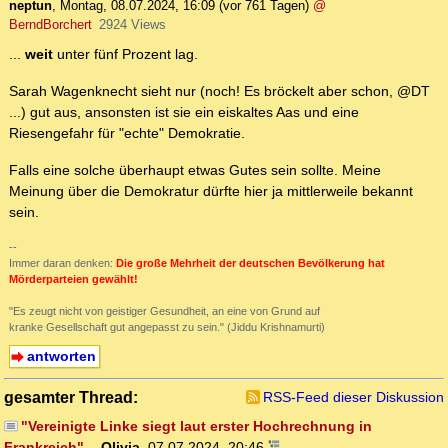
neptun
,
Montag, 08.07.2024, 16:09
(vor 761 Tagen)
@
BerndBorchert
2924 Views
...
weit
unter fünf Prozent lag.
Sarah Wagenknecht sieht nur (noch! Es bröckelt aber schon, @DT
...) gut aus, ansonsten ist sie ein eiskaltes Aas und eine
Riesengefahr für "echte" Demokratie.
Falls eine solche überhaupt etwas Gutes sein sollte. Meine
Meinung über die Demokratur dürfte hier ja mittlerweile bekannt
sein.
--
Immer daran denken:
Die große Mehrheit der deutschen Bevölkerung hat
Mörderparteien gewählt!
"Es zeugt nicht von geistiger Gesundheit, an eine von Grund auf
kranke Gesellschaft gut angepasst zu sein." (Jiddu Krishnamurti)
antworten
gesamter Thread:
RSS-Feed dieser Diskussion
"Vereinigte Linke siegt laut erster Hochrechnung in
Frankreich".
-
Olivia
,
07.07.2024, 20:46