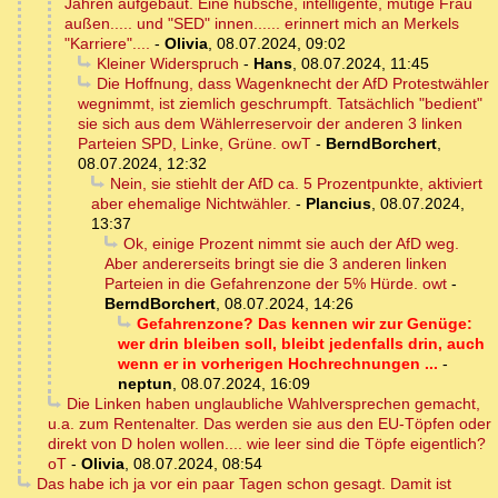
Jahren aufgebaut. Eine hübsche, intelligente, mutige Frau
außen..... und "SED" innen...... erinnert mich an Merkels
"Karriere"....
-
Olivia
,
08.07.2024, 09:02
Kleiner Widerspruch
-
Hans
,
08.07.2024, 11:45
Die Hoffnung, dass Wagenknecht der AfD Protestwähler
wegnimmt, ist ziemlich geschrumpft. Tatsächlich "bedient"
sie sich aus dem Wählerreservoir der anderen 3 linken
Parteien SPD, Linke, Grüne. owT
-
BerndBorchert
,
08.07.2024, 12:32
Nein, sie stiehlt der AfD ca. 5 Prozentpunkte, aktiviert
aber ehemalige Nichtwähler.
-
Plancius
,
08.07.2024,
13:37
Ok, einige Prozent nimmt sie auch der AfD weg.
Aber andererseits bringt sie die 3 anderen linken
Parteien in die Gefahrenzone der 5% Hürde. owt
-
BerndBorchert
,
08.07.2024, 14:26
Gefahrenzone? Das kennen wir zur Genüge:
wer drin bleiben soll, bleibt jedenfalls drin, auch
wenn er in vorherigen Hochrechnungen ...
-
neptun
,
08.07.2024, 16:09
Die Linken haben unglaubliche Wahlversprechen gemacht,
u.a. zum Rentenalter. Das werden sie aus den EU-Töpfen oder
direkt von D holen wollen.... wie leer sind die Töpfe eigentlich?
oT
-
Olivia
,
08.07.2024, 08:54
Das habe ich ja vor ein paar Tagen schon gesagt. Damit ist