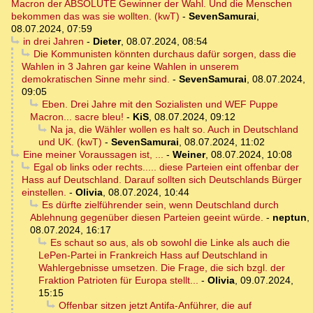
Macron der ABSOLUTE Gewinner der Wahl. Und die Menschen
bekommen das was sie wollten. (kwT)
-
SevenSamurai
,
08.07.2024, 07:59
in drei Jahren
-
Dieter
,
08.07.2024, 08:54
Die Kommunisten könnten durchaus dafür sorgen, dass die
Wahlen in 3 Jahren gar keine Wahlen in unserem
demokratischen Sinne mehr sind.
-
SevenSamurai
,
08.07.2024,
09:05
Eben. Drei Jahre mit den Sozialisten und WEF Puppe
Macron... sacre bleu!
-
KiS
,
08.07.2024, 09:12
Na ja, die Wähler wollen es halt so. Auch in Deutschland
und UK. (kwT)
-
SevenSamurai
,
08.07.2024, 11:02
Eine meiner Voraussagen ist, ...
-
Weiner
,
08.07.2024, 10:08
Egal ob links oder rechts..... diese Parteien eint offenbar der
Hass auf Deutschland. Darauf sollten sich Deutschlands Bürger
einstellen.
-
Olivia
,
08.07.2024, 10:44
Es dürfte zielführender sein, wenn Deutschland durch
Ablehnung gegenüber diesen Parteien geeint würde.
-
neptun
,
08.07.2024, 16:17
Es schaut so aus, als ob sowohl die Linke als auch die
LePen-Partei in Frankreich Hass auf Deutschland in
Wahlergebnisse umsetzen. Die Frage, die sich bzgl. der
Fraktion Patrioten für Europa stellt...
-
Olivia
,
09.07.2024,
15:15
Offenbar sitzen jetzt Antifa-Anführer, die auf