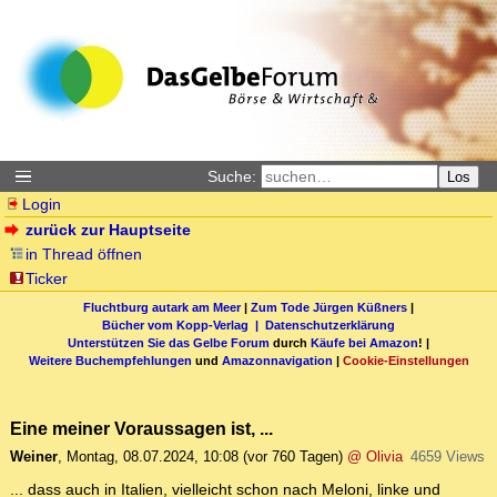
Suche:
Los
Login
zurück zur Hauptseite
in Thread öffnen
Ticker
Fluchtburg autark am Meer
|
Zum Tode Jürgen Küßners
|
Bücher vom Kopp-Verlag |
Datenschutzerklärung
Unterstützen Sie das Gelbe Forum
durch
Käufe bei Amazon
! |
Weitere Buchempfehlungen
und
Amazonnavigation
|
Cookie-Einstellungen
Eine meiner Voraussagen ist, ...
Weiner
,
Montag, 08.07.2024, 10:08
(vor 760 Tagen)
@ Olivia
4659 Views
... dass auch in Italien, vielleicht schon nach Meloni, linke und