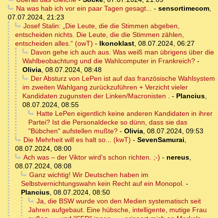
Na was hab ich vor ein paar Tagen gesagt...
-
sensortimecom
,
07.07.2024, 21:23
Josef Stalin: „Die Leute, die die Stimmen abgeben,
entscheiden nichts. Die Leute, die die Stimmen zählen,
entscheiden alles.“ (owT)
-
Ikonoklast
,
08.07.2024, 06:27
Davon gehe ich auch aus. Was weiß man übrigens über die
Wahlbeobachtung und die Wahlcomputer in Frankreich?
-
Olivia
,
08.07.2024, 08:48
Der Absturz von LePen ist auf das französische Wahlsystem
im zweiten Wahlgang zurückzuführen + Verzicht vieler
Kandidaten zugunsten der Linken/Macronisten .
-
Plancius
,
08.07.2024, 08:55
Hatte LePen eigentlich keine anderen Kandidaten in ihrer
Partei? Ist die Personaldecke so dünn, dass sie das
"Bübchen" aufstellen mußte?
-
Olivia
,
08.07.2024, 09:53
Die Mehrheit will es halt so... (kwT)
-
SevenSamurai
,
08.07.2024, 08:00
Ach was – der Viktor wird's schon richten. ;-)
-
nereus
,
08.07.2024, 08:08
Ganz wichtig! Wir Deutschen haben im
Selbstvernichtungswahn kein Recht auf ein Monopol.
-
Plancius
,
08.07.2024, 08:50
Ja, die BSW wurde von den Medien systematisch seit
Jahren aufgebaut. Eine hübsche, intelligente, mutige Frau