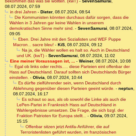
bekommen das was sie wollten. (kwT)
-
SevenSamurai
,
08.07.2024, 07:59
in drei Jahren
-
Dieter
,
08.07.2024, 08:54
Die Kommunisten könnten durchaus dafür sorgen, dass die
Wahlen in 3 Jahren gar keine Wahlen in unserem
demokratischen Sinne mehr sind.
-
SevenSamurai
,
08.07.2024,
09:05
Eben. Drei Jahre mit den Sozialisten und WEF Puppe
Macron... sacre bleu!
-
KiS
,
08.07.2024, 09:12
Na ja, die Wähler wollen es halt so. Auch in Deutschland
und UK. (kwT)
-
SevenSamurai
,
08.07.2024, 11:02
Eine meiner Voraussagen ist, ...
-
Weiner
,
08.07.2024, 10:08
Egal ob links oder rechts..... diese Parteien eint offenbar der
Hass auf Deutschland. Darauf sollten sich Deutschlands Bürger
einstellen.
-
Olivia
,
08.07.2024, 10:44
Es dürfte zielführender sein, wenn Deutschland durch
Ablehnung gegenüber diesen Parteien geeint würde.
-
neptun
,
08.07.2024, 16:17
Es schaut so aus, als ob sowohl die Linke als auch die
LePen-Partei in Frankreich Hass auf Deutschland in
Wahlergebnisse umsetzen. Die Frage, die sich bzgl. der
Fraktion Patrioten für Europa stellt...
-
Olivia
,
09.07.2024,
15:15
Offenbar sitzen jetzt Antifa-Anführer, die auf
Terroristenlisten geführt wurden, im französischen