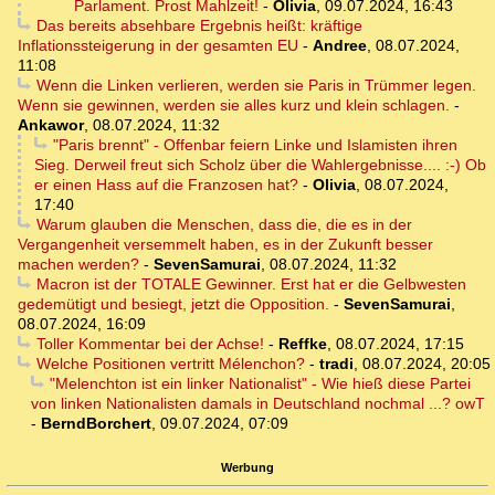
Parlament. Prost Mahlzeit!
-
Olivia
,
09.07.2024, 16:43
Das bereits absehbare Ergebnis heißt: kräftige
Inflationssteigerung in der gesamten EU
-
Andree
,
08.07.2024,
11:08
Wenn die Linken verlieren, werden sie Paris in Trümmer legen.
Wenn sie gewinnen, werden sie alles kurz und klein schlagen.
-
Ankawor
,
08.07.2024, 11:32
"Paris brennt" - Offenbar feiern Linke und Islamisten ihren
Sieg. Derweil freut sich Scholz über die Wahlergebnisse.... :-) Ob
er einen Hass auf die Franzosen hat?
-
Olivia
,
08.07.2024,
17:40
Warum glauben die Menschen, dass die, die es in der
Vergangenheit versemmelt haben, es in der Zukunft besser
machen werden?
-
SevenSamurai
,
08.07.2024, 11:32
Macron ist der TOTALE Gewinner. Erst hat er die Gelbwesten
gedemütigt und besiegt, jetzt die Opposition.
-
SevenSamurai
,
08.07.2024, 16:09
Toller Kommentar bei der Achse!
-
Reffke
,
08.07.2024, 17:15
Welche Positionen vertritt Mélenchon?
-
tradi
,
08.07.2024, 20:05
"Melenchton ist ein linker Nationalist" - Wie hieß diese Partei
von linken Nationalisten damals in Deutschland nochmal ...? owT
-
BerndBorchert
,
09.07.2024, 07:09
Werbung