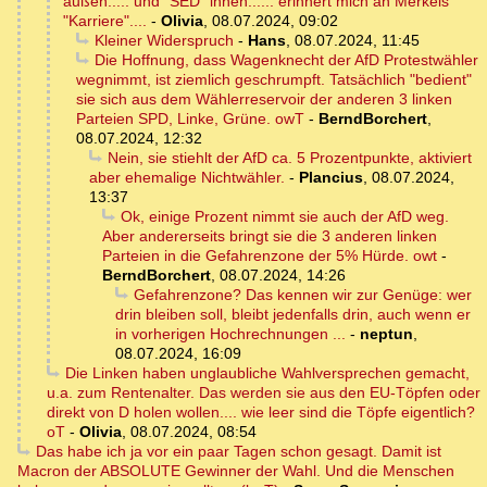
außen..... und "SED" innen...... erinnert mich an Merkels
"Karriere"....
-
Olivia
,
08.07.2024, 09:02
Kleiner Widerspruch
-
Hans
,
08.07.2024, 11:45
Die Hoffnung, dass Wagenknecht der AfD Protestwähler
wegnimmt, ist ziemlich geschrumpft. Tatsächlich "bedient"
sie sich aus dem Wählerreservoir der anderen 3 linken
Parteien SPD, Linke, Grüne. owT
-
BerndBorchert
,
08.07.2024, 12:32
Nein, sie stiehlt der AfD ca. 5 Prozentpunkte, aktiviert
aber ehemalige Nichtwähler.
-
Plancius
,
08.07.2024,
13:37
Ok, einige Prozent nimmt sie auch der AfD weg.
Aber andererseits bringt sie die 3 anderen linken
Parteien in die Gefahrenzone der 5% Hürde. owt
-
BerndBorchert
,
08.07.2024, 14:26
Gefahrenzone? Das kennen wir zur Genüge: wer
drin bleiben soll, bleibt jedenfalls drin, auch wenn er
in vorherigen Hochrechnungen ...
-
neptun
,
08.07.2024, 16:09
Die Linken haben unglaubliche Wahlversprechen gemacht,
u.a. zum Rentenalter. Das werden sie aus den EU-Töpfen oder
direkt von D holen wollen.... wie leer sind die Töpfe eigentlich?
oT
-
Olivia
,
08.07.2024, 08:54
Das habe ich ja vor ein paar Tagen schon gesagt. Damit ist
Macron der ABSOLUTE Gewinner der Wahl. Und die Menschen