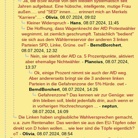
Ja, die BSW wurde von den Medien systematisch seit
Jahren aufgebaut. Eine hübsche, intelligente, mutige Frau
außen..... und "SED" innen...... erinnert mich an Merkels
"Karriere"....
-
Olivia
,
08.07.2024, 09:02
Kleiner Widerspruch
-
Hans
,
08.07.2024, 11:45
Die Hoffnung, dass Wagenknecht der AfD Protestwähler
wegnimmt, ist ziemlich geschrumpft. Tatsächlich "bedient"
sie sich aus dem Wählerreservoir der anderen 3 linken
Parteien SPD, Linke, Grüne. owT
-
BerndBorchert
,
08.07.2024, 12:32
Nein, sie stiehlt der AfD ca. 5 Prozentpunkte, aktiviert
aber ehemalige Nichtwähler.
-
Plancius
,
08.07.2024,
13:37
Ok, einige Prozent nimmt sie auch der AfD weg.
Aber andererseits bringt sie die 3 anderen linken
Parteien in die Gefahrenzone der 5% Hürde. owt
-
BerndBorchert
,
08.07.2024, 14:26
Gefahrenzone? Das kennen wir zur Genüge: wer
drin bleiben soll, bleibt jedenfalls drin, auch wenn er
in vorherigen Hochrechnungen ...
-
neptun
,
08.07.2024, 16:09
Die Linken haben unglaubliche Wahlversprechen gemacht,
u.a. zum Rentenalter. Das werden sie aus den EU-Töpfen oder
direkt von D holen wollen.... wie leer sind die Töpfe eigentlich?
oT
-
Olivia
,
08.07.2024, 08:54