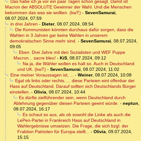
Das habe ich ja vor ein paar Tagen schon gesagt. Damit ist
Macron der ABSOLUTE Gewinner der Wahl. Und die Menschen
bekommen das was sie wollten. (kwT)
-
SevenSamurai
,
08.07.2024, 07:59
in drei Jahren
-
Dieter
,
08.07.2024, 08:54
Die Kommunisten könnten durchaus dafür sorgen, dass die
Wahlen in 3 Jahren gar keine Wahlen in unserem
demokratischen Sinne mehr sind.
-
SevenSamurai
,
08.07.2024,
09:05
Eben. Drei Jahre mit den Sozialisten und WEF Puppe
Macron... sacre bleu!
-
KiS
,
08.07.2024, 09:12
Na ja, die Wähler wollen es halt so. Auch in Deutschland
und UK. (kwT)
-
SevenSamurai
,
08.07.2024, 11:02
Eine meiner Voraussagen ist, ...
-
Weiner
,
08.07.2024, 10:08
Egal ob links oder rechts..... diese Parteien eint offenbar der
Hass auf Deutschland. Darauf sollten sich Deutschlands Bürger
einstellen.
-
Olivia
,
08.07.2024, 10:44
Es dürfte zielführender sein, wenn Deutschland durch
Ablehnung gegenüber diesen Parteien geeint würde.
-
neptun
,
08.07.2024, 16:17
Es schaut so aus, als ob sowohl die Linke als auch die
LePen-Partei in Frankreich Hass auf Deutschland in
Wahlergebnisse umsetzen. Die Frage, die sich bzgl. der
Fraktion Patrioten für Europa stellt...
-
Olivia
,
09.07.2024,
15:15