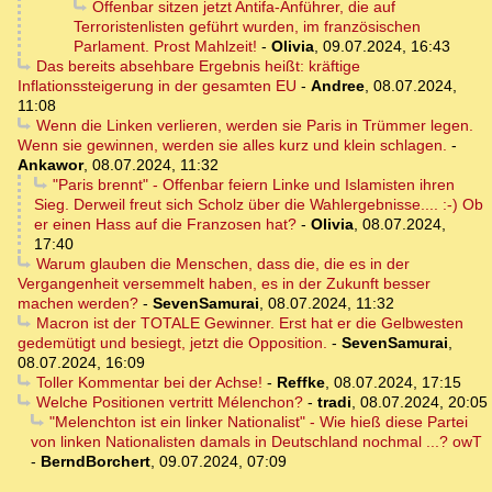
Offenbar sitzen jetzt Antifa-Anführer, die auf
Terroristenlisten geführt wurden, im französischen
Parlament. Prost Mahlzeit!
-
Olivia
,
09.07.2024, 16:43
Das bereits absehbare Ergebnis heißt: kräftige
Inflationssteigerung in der gesamten EU
-
Andree
,
08.07.2024,
11:08
Wenn die Linken verlieren, werden sie Paris in Trümmer legen.
Wenn sie gewinnen, werden sie alles kurz und klein schlagen.
-
Ankawor
,
08.07.2024, 11:32
"Paris brennt" - Offenbar feiern Linke und Islamisten ihren
Sieg. Derweil freut sich Scholz über die Wahlergebnisse.... :-) Ob
er einen Hass auf die Franzosen hat?
-
Olivia
,
08.07.2024,
17:40
Warum glauben die Menschen, dass die, die es in der
Vergangenheit versemmelt haben, es in der Zukunft besser
machen werden?
-
SevenSamurai
,
08.07.2024, 11:32
Macron ist der TOTALE Gewinner. Erst hat er die Gelbwesten
gedemütigt und besiegt, jetzt die Opposition.
-
SevenSamurai
,
08.07.2024, 16:09
Toller Kommentar bei der Achse!
-
Reffke
,
08.07.2024, 17:15
Welche Positionen vertritt Mélenchon?
-
tradi
,
08.07.2024, 20:05
"Melenchton ist ein linker Nationalist" - Wie hieß diese Partei
von linken Nationalisten damals in Deutschland nochmal ...? owT
-
BerndBorchert
,
09.07.2024, 07:09