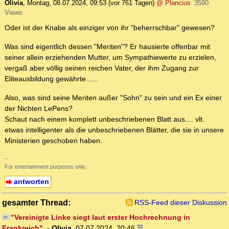
Olivia
,
Montag, 08.07.2024, 09:53
(vor 761 Tagen)
@ Plancius
3590
Views
Oder ist der Knabe als einziger von ihr "beherrschbar" gewesen?
Was sind eigentlich dessen "Meriten"? Er hausierte offenbar mit
seiner allein erziehenden Mutter, um Sympathiewerte zu erzielen,
vergaß aber völlig seinen reichen Vater, der ihm Zugang zur
Eliteausbildung gewährte......
Also, was sind seine Meriten außer "Sohn" zu sein und ein Ex einer
der Nichten LePens?
Schaut nach einem komplett unbeschriebenen Blatt aus.... vlt.
etwas intelligenter als die unbeschriebenen Blätter, die sie in unsere
Ministerien geschoben haben.
--
For entertainment purposes only.
antworten
gesamter Thread:
RSS-Feed dieser Diskussion
"Vereinigte Linke siegt laut erster Hochrechnung in
Frankreich".
-
Olivia
,
07.07.2024, 20:46