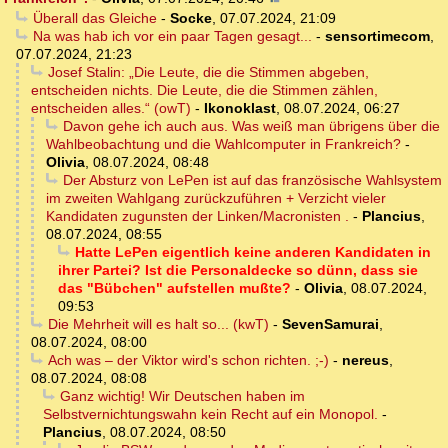
Überall das Gleiche
-
Socke
,
07.07.2024, 21:09
Na was hab ich vor ein paar Tagen gesagt...
-
sensortimecom
,
07.07.2024, 21:23
Josef Stalin: „Die Leute, die die Stimmen abgeben,
entscheiden nichts. Die Leute, die die Stimmen zählen,
entscheiden alles.“ (owT)
-
Ikonoklast
,
08.07.2024, 06:27
Davon gehe ich auch aus. Was weiß man übrigens über die
Wahlbeobachtung und die Wahlcomputer in Frankreich?
-
Olivia
,
08.07.2024, 08:48
Der Absturz von LePen ist auf das französische Wahlsystem
im zweiten Wahlgang zurückzuführen + Verzicht vieler
Kandidaten zugunsten der Linken/Macronisten .
-
Plancius
,
08.07.2024, 08:55
Hatte LePen eigentlich keine anderen Kandidaten in
ihrer Partei? Ist die Personaldecke so dünn, dass sie
das "Bübchen" aufstellen mußte?
-
Olivia
,
08.07.2024,
09:53
Die Mehrheit will es halt so... (kwT)
-
SevenSamurai
,
08.07.2024, 08:00
Ach was – der Viktor wird's schon richten. ;-)
-
nereus
,
08.07.2024, 08:08
Ganz wichtig! Wir Deutschen haben im
Selbstvernichtungswahn kein Recht auf ein Monopol.
-
Plancius
,
08.07.2024, 08:50