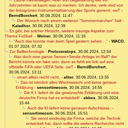
Laune meinetwegen. Aber von Begeisterung wie vor
Jahrzehnten ist kaum was zu merken. Ich denke, viele sind von
der linksgrünen Instrumentalisierung des Sports genervt. owT
-
BerndBorchert
,
30.06.2024, 11:47
Der Wunsch nach einem weiteren "Sommermärchen" halt
-
Kaladhor
,
30.06.2024, 12:39
Es gibt, bei solcher Hinsicht, weitere traurige Aspekte zum
Thema Fußball.
-
Weiner
,
30.06.2024, 11:16
"Auch das konnte man beim Spiel gestern sehen...."
-
WACO
,
01.07.2024, 07:32
Zur Balltechnologie
-
Protoceratops
,
30.06.2024, 12:54
Also doch eine ganze Sensor+Sende-Anlage im Ball? der
Bericht könnte ein fake sein, denn es fehlt ein link auf eine
offizielle FiFA oder UEFA Seite. owT
-
BerndBorchert
,
30.06.2024, 13:11
smart allein reicht nicht,
-
aliter
,
30.06.2024, 13:35
Das ist nämlich alles Wischiwaschi und keine genaue
Erklärung
-
sensortimecom
,
30.06.2024, 14:55
Die K.I. liefert dir die gewünschte Erklärung und eine
deutsche Firma hat es entwickelt!
-
ebbes
,
30.06.2024,
15:44
Auch die KI liefert keine genauen Aufschlüsse.
-
sensortimecom
,
30.06.2024, 15:51
Sie nennt eindeutig die Firma, welche die Technik
entwickelt hat, dann sollte die weitere Recherche nicht