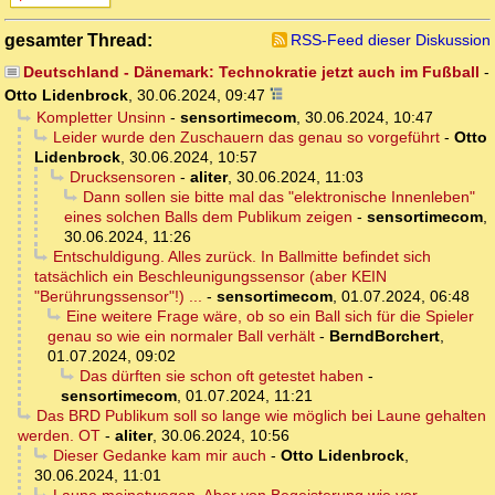
gesamter Thread:
RSS-Feed dieser Diskussion
Deutschland - Dänemark: Technokratie jetzt auch im Fußball
-
Otto Lidenbrock
,
30.06.2024, 09:47
Kompletter Unsinn
-
sensortimecom
,
30.06.2024, 10:47
Leider wurde den Zuschauern das genau so vorgeführt
-
Otto
Lidenbrock
,
30.06.2024, 10:57
Drucksensoren
-
aliter
,
30.06.2024, 11:03
Dann sollen sie bitte mal das "elektronische Innenleben"
eines solchen Balls dem Publikum zeigen
-
sensortimecom
,
30.06.2024, 11:26
Entschuldigung. Alles zurück. In Ballmitte befindet sich
tatsächlich ein Beschleunigungssensor (aber KEIN
"Berührungssensor"!) ...
-
sensortimecom
,
01.07.2024, 06:48
Eine weitere Frage wäre, ob so ein Ball sich für die Spieler
genau so wie ein normaler Ball verhält
-
BerndBorchert
,
01.07.2024, 09:02
Das dürften sie schon oft getestet haben
-
sensortimecom
,
01.07.2024, 11:21
Das BRD Publikum soll so lange wie möglich bei Laune gehalten
werden. OT
-
aliter
,
30.06.2024, 10:56
Dieser Gedanke kam mir auch
-
Otto Lidenbrock
,
30.06.2024, 11:01