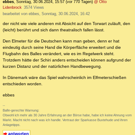
ebbes
,
Sonntag, 30.06.2024, 15:57
(vor 770 Tagen)
@ Otto
Lidenbrock
3574 Views
bearbeitet von ebbes, Sonntag, 30.06.2024, 16:42
der nicht wie viele anderen mit Absicht auf den Torwart zuläuft, den
(leicht) berührt und sich dann theatralisch fallen lässt.
Den Elmeter für die Deutschen kann man geben, denn er hat
eindeutig durch seine Hand die Körperfläche erweitert und die
Flugbahn des Balles verändert, wie es im Regelwerk steht.
Trotzdem hätte der Schiri anders entscheiden können aufgrund der
kurzen Distanz und der natürlichen Handbewegung.
In Dänemark wäre das Spiel wahrscheinlich im Elfmeterschießen
entschieden worden.
ebbes
--
Bafin-gerechte Warnung:
Obwohl ich mehr als 30 Jahre Erfahrung an der Börse habe, habe ich keine Ahnung vom
Markt. Macht nicht nach was ich handle. Vertraut der Sparkasse Buxtehude und ihren
Anlagetipps.
antworten