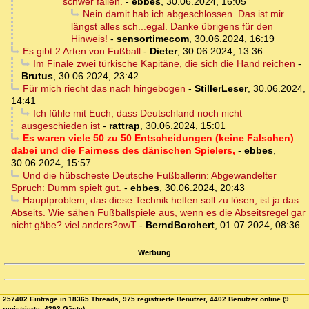
schwer fallen.
-
ebbes
,
30.06.2024, 16:05
Nein damit hab ich abgeschlossen. Das ist mir
längst alles sch...egal. Danke übrigens für den
Hinweis!
-
sensortimecom
,
30.06.2024, 16:19
Es gibt 2 Arten von Fußball
-
Dieter
,
30.06.2024, 13:36
Im Finale zwei türkische Kapitäne, die sich die Hand reichen
-
Brutus
,
30.06.2024, 23:42
Für mich riecht das nach hingebogen
-
StillerLeser
,
30.06.2024,
14:41
Ich fühle mit Euch, dass Deutschland noch nicht
ausgeschieden ist
-
rattrap
,
30.06.2024, 15:01
Es waren viele 50 zu 50 Entscheidungen (keine Falschen)
dabei und die Fairness des dänischen Spielers,
-
ebbes
,
30.06.2024, 15:57
Und die hübscheste Deutsche Fußballerin: Abgewandelter
Spruch: Dumm spielt gut.
-
ebbes
,
30.06.2024, 20:43
Hauptproblem, das diese Technik helfen soll zu lösen, ist ja das
Abseits. Wie sähen Fußballspiele aus, wenn es die Abseitsregel gar
nicht gäbe? viel anders?owT
-
BerndBorchert
,
01.07.2024, 08:36
Werbung
257402 Einträge in 18365 Threads, 975 registrierte Benutzer, 4402 Benutzer online (9
registrierte, 4393 Gäste)