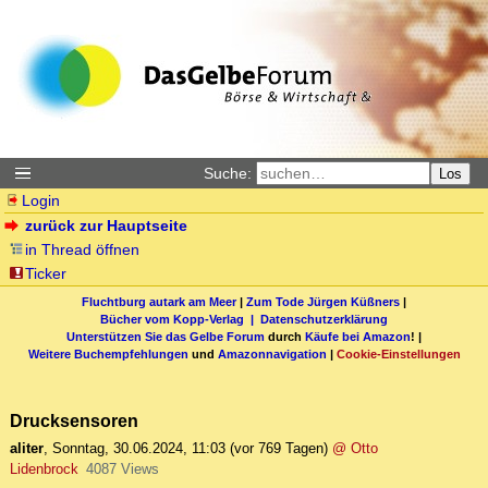
Suche:
Los
Login
zurück zur Hauptseite
in Thread öffnen
Ticker
Fluchtburg autark am Meer
|
Zum Tode Jürgen Küßners
|
Bücher vom Kopp-Verlag |
Datenschutzerklärung
Unterstützen Sie das Gelbe Forum
durch
Käufe bei Amazon
! |
Weitere Buchempfehlungen
und
Amazonnavigation
|
Cookie-Einstellungen
Drucksensoren
aliter
,
Sonntag, 30.06.2024, 11:03
(vor 769 Tagen)
@ Otto
Lidenbrock
4087 Views