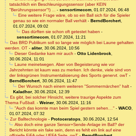
tatsächlich ein Beschleunigungssensor (aber KEIN
"Berührungssensor"!) ...
-
sensortimecom
,
01.07.2024, 06:48
Eine weitere Frage wäre, ob so ein Ball sich für die Spieler
genau so wie ein normaler Ball verhält
-
BerndBorchert
,
01.07.2024, 09:02
Das dürften sie schon oft getestet haben
-
sensortimecom
,
01.07.2024, 11:21
Das BRD Publikum soll so lange wie möglich bei Laune gehalten
werden. OT
-
aliter
,
30.06.2024, 10:56
Dieser Gedanke kam mir auch
-
Otto Lidenbrock
,
30.06.2024, 11:01
Laune meinetwegen. Aber von Begeisterung wie vor
Jahrzehnten ist kaum was zu merken. Ich denke, viele sind von
der linksgrünen Instrumentalisierung des Sports genervt. owT
-
BerndBorchert
,
30.06.2024, 11:47
Der Wunsch nach einem weiteren "Sommermärchen" halt
-
Kaladhor
,
30.06.2024, 12:39
Es gibt, bei solcher Hinsicht, weitere traurige Aspekte zum
Thema Fußball.
-
Weiner
,
30.06.2024, 11:16
"Auch das konnte man beim Spiel gestern sehen...."
-
WACO
,
01.07.2024, 07:32
Zur Balltechnologie
-
Protoceratops
,
30.06.2024, 12:54
Also doch eine ganze Sensor+Sende-Anlage im Ball? der
Bericht könnte ein fake sein, denn es fehlt ein link auf eine
offizielle FiFA oder UEFA Seite. owT
-
BerndBorchert
,