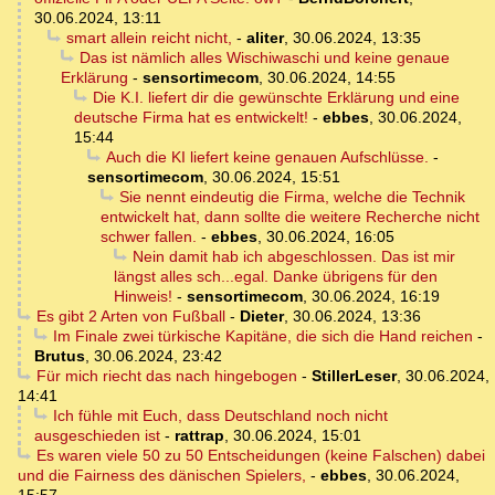
30.06.2024, 13:11
smart allein reicht nicht,
-
aliter
,
30.06.2024, 13:35
Das ist nämlich alles Wischiwaschi und keine genaue
Erklärung
-
sensortimecom
,
30.06.2024, 14:55
Die K.I. liefert dir die gewünschte Erklärung und eine
deutsche Firma hat es entwickelt!
-
ebbes
,
30.06.2024,
15:44
Auch die KI liefert keine genauen Aufschlüsse.
-
sensortimecom
,
30.06.2024, 15:51
Sie nennt eindeutig die Firma, welche die Technik
entwickelt hat, dann sollte die weitere Recherche nicht
schwer fallen.
-
ebbes
,
30.06.2024, 16:05
Nein damit hab ich abgeschlossen. Das ist mir
längst alles sch...egal. Danke übrigens für den
Hinweis!
-
sensortimecom
,
30.06.2024, 16:19
Es gibt 2 Arten von Fußball
-
Dieter
,
30.06.2024, 13:36
Im Finale zwei türkische Kapitäne, die sich die Hand reichen
-
Brutus
,
30.06.2024, 23:42
Für mich riecht das nach hingebogen
-
StillerLeser
,
30.06.2024,
14:41
Ich fühle mit Euch, dass Deutschland noch nicht
ausgeschieden ist
-
rattrap
,
30.06.2024, 15:01
Es waren viele 50 zu 50 Entscheidungen (keine Falschen) dabei
und die Fairness des dänischen Spielers,
-
ebbes
,
30.06.2024,