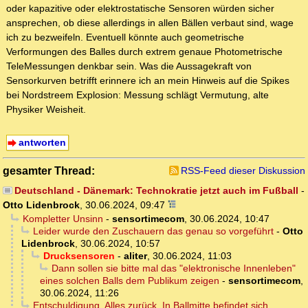
oder kapazitive oder elektrostatische Sensoren würden sicher
ansprechen, ob diese allerdings in allen Bällen verbaut sind, wage
ich zu bezweifeln. Eventuell könnte auch geometrische
Verformungen des Balles durch extrem genaue Photometrische
TeleMessungen denkbar sein. Was die Aussagekraft von
Sensorkurven betrifft erinnere ich an mein Hinweis auf die Spikes
bei Nordstreem Explosion: Messung schlägt Vermutung, alte
Physiker Weisheit.
antworten
gesamter Thread:
RSS-Feed dieser Diskussion
Deutschland - Dänemark: Technokratie jetzt auch im Fußball
-
Otto Lidenbrock
,
30.06.2024, 09:47
Kompletter Unsinn
-
sensortimecom
,
30.06.2024, 10:47
Leider wurde den Zuschauern das genau so vorgeführt
-
Otto
Lidenbrock
,
30.06.2024, 10:57
Drucksensoren
-
aliter
,
30.06.2024, 11:03
Dann sollen sie bitte mal das "elektronische Innenleben"
eines solchen Balls dem Publikum zeigen
-
sensortimecom
,
30.06.2024, 11:26
Entschuldigung. Alles zurück. In Ballmitte befindet sich