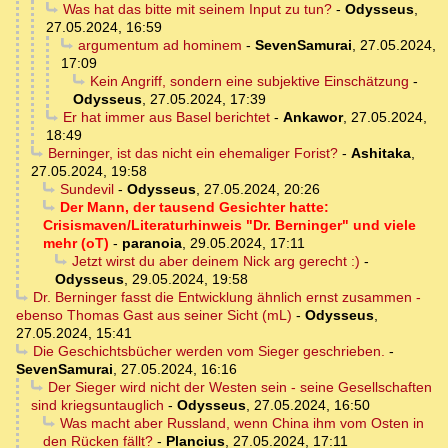
Was hat das bitte mit seinem Input zu tun?
-
Odysseus
,
27.05.2024, 16:59
argumentum ad hominem
-
SevenSamurai
,
27.05.2024,
17:09
Kein Angriff, sondern eine subjektive Einschätzung
-
Odysseus
,
27.05.2024, 17:39
Er hat immer aus Basel berichtet
-
Ankawor
,
27.05.2024,
18:49
Berninger, ist das nicht ein ehemaliger Forist?
-
Ashitaka
,
27.05.2024, 19:58
Sundevil
-
Odysseus
,
27.05.2024, 20:26
Der Mann, der tausend Gesichter hatte:
Crisismaven/Literaturhinweis "Dr. Berninger" und viele
mehr (oT)
-
paranoia
,
29.05.2024, 17:11
Jetzt wirst du aber deinem Nick arg gerecht :)
-
Odysseus
,
29.05.2024, 19:58
Dr. Berninger fasst die Entwicklung ähnlich ernst zusammen -
ebenso Thomas Gast aus seiner Sicht (mL)
-
Odysseus
,
27.05.2024, 15:41
Die Geschichtsbücher werden vom Sieger geschrieben.
-
SevenSamurai
,
27.05.2024, 16:16
Der Sieger wird nicht der Westen sein - seine Gesellschaften
sind kriegsuntauglich
-
Odysseus
,
27.05.2024, 16:50
Was macht aber Russland, wenn China ihm vom Osten in
den Rücken fällt?
-
Plancius
,
27.05.2024, 17:11