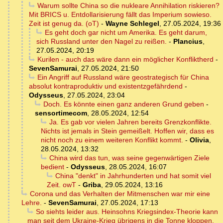
Warum sollte China so die nukleare Annihilation riskieren?
Mit BRICS u. Entdollarisierung fällt das Imperium sowieso.
Zeit ist genug da. (oT)
-
Wayne Schlegel
,
27.05.2024, 19:36
Es geht doch gar nicht um Amerika. Es geht darum,
sich Russland unter den Nagel zu reißen.
-
Plancius
,
27.05.2024, 20:19
Kurilen - auch das wäre dann ein möglicher Konfliktherd
-
SevenSamurai
,
27.05.2024, 21:50
Ein Angriff auf Russland wäre geostrategisch für China
absolut kontraproduktiv und existentzgefährdend
-
Odysseus
,
27.05.2024, 23:04
Doch. Es könnte einen ganz anderen Grund geben
-
sensortimecom
,
28.05.2024, 12:54
Ja. Es gab vor vielen Jahren bereits Grenzkonflikte.
Nichts ist jemals in Stein gemeißelt. Hoffen wir, dass es
nicht noch zu einem weiteren Konflikt kommt.
-
Olivia
,
28.05.2024, 13:32
China wird das tun, was seine gegenwärtigen Ziele
bedient
-
Odysseus
,
28.05.2024, 16:07
China "denkt" in Jahrhunderten und hat somit viel
Zeit. owT
-
Griba
,
29.05.2024, 13:16
Corona und das Verhalten der Mitmenschen war mir eine
Lehre.
-
SevenSamurai
,
27.05.2024, 17:13
So siehts leider aus. Heinsohns Kriegsindex-Theorie kann
man seit dem Ukraine-Krieg übrigens in die Tonne kloppen.