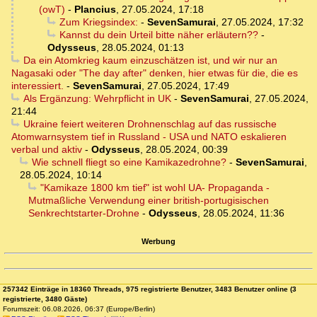
(owT)
-
Plancius
,
27.05.2024, 17:18
Zum Kriegsindex:
-
SevenSamurai
,
27.05.2024, 17:32
Kannst du dein Urteil bitte näher erläutern??
-
Odysseus
,
28.05.2024, 01:13
Da ein Atomkrieg kaum einzuschätzen ist, und wir nur an
Nagasaki oder "The day after" denken, hier etwas für die, die es
interessiert.
-
SevenSamurai
,
27.05.2024, 17:49
Als Ergänzung: Wehrpflicht in UK
-
SevenSamurai
,
27.05.2024,
21:44
Ukraine feiert weiteren Drohnenschlag auf das russische
Atomwarnsystem tief in Russland - USA und NATO eskalieren
verbal und aktiv
-
Odysseus
,
28.05.2024, 00:39
Wie schnell fliegt so eine Kamikazedrohne?
-
SevenSamurai
,
28.05.2024, 10:14
"Kamikaze 1800 km tief" ist wohl UA- Propaganda -
Mutmaßliche Verwendung einer british-portugisischen
Senkrechtstarter-Drohne
-
Odysseus
,
28.05.2024, 11:36
Werbung
257342 Einträge in 18360 Threads, 975 registrierte Benutzer, 3483 Benutzer online (3
registrierte, 3480 Gäste)
Forumszeit: 06.08.2026, 06:37 (Europe/Berlin)