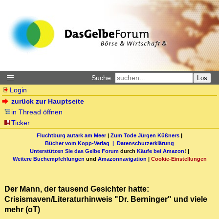
Suche:
Los
Login
zurück zur Hauptseite
in Thread öffnen
Ticker
Fluchtburg autark am Meer
|
Zum Tode Jürgen Küßners
|
Bücher vom Kopp-Verlag |
Datenschutzerklärung
Unterstützen Sie das Gelbe Forum
durch
Käufe bei Amazon
! |
Weitere Buchempfehlungen
und
Amazonnavigation
|
Cookie-Einstellungen
Der Mann, der tausend Gesichter hatte:
Crisismaven/Literaturhinweis "Dr. Berninger" und viele
mehr (oT)