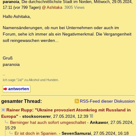
paranoia
,
Die durchschnittlichste Stadt im Norden
,
Mittwoch, 29.05.2024,
17:11
(vor 799 Tagen)
@ Ashitaka
3905 Views
Hallo Ashitaka,
Namensänderungen, ob nun bei Unternehmen oder auch im
Forum, sehe ich immer als ein Negativmerkmal. Die Vergangenheit
soll reingewaschen werden...
Gruß
paranoia
--
Ich sage "Ja!" zu Alkohol und Hunden.
antworten
gesamter Thread:
RSS-Feed dieser Diskussion
Rainer Rupp: "Ukraine provoziert Atomkrieg mit Russland in
Europa"
-
stocksorcerer
,
27.05.2024, 12:39
Berninger hat auch sofort umgeschaltet
-
Ankawor
,
27.05.2024,
15:29
Er ist doch in Spanien.
-
SevenSamurai
,
27.05.2024, 16:18