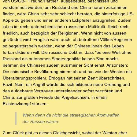
von US/GB- "Freund/Partner" ausgebeutet, beschissen und
verstümmelt wurden, um Russland und China herum zusammen
finden, wäre China sehr sehr schlecht beraten, die hinterfotzige US-
Kopie zu geben und einen anderen Eckpfeiler anzugreifen. Zudem
ist es im recht unterschiedlichen russischen Multikulti- Reich recht
friedlich, auch bezüglich der Religionen. Wenn nicht von aussen
gezündelt wird. Fraglich wäre auch, ob betroffene Völker/Regionen
so begeistert sein werden, wenn der Chinese ihnen das Leben
fortan diktieren will. Die russische Doktrin, dass "es eine Welt ohne
Russland als autonomes Staatengebilde keinen Sinn macht"
nehmen die Chinesen zudem aus meiner Sicht ernst. Ansonsten:
Die chinesische Bevölkerung nimmt ab und hat wie der Westen ein
Überalterungsproblem. Erdogan hat seinen Zenit überschritten.
Fazit: Nein, ein Angriff würde die sich bildende neue Ordnung und
das aufgebaute Vertrauen untereinander sofort zerstören und
China, zur großen Freude der Angelsachsen, in einen
Existenzkampf stürzen.
Wenn denn da nicht die strategischen Atomwaffen
der Russen wären.
Zum Glück gibt es dieses Gleichgewicht, wobei der Westen eher