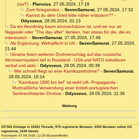
(owT)
-
Plancius
,
27.05.2024, 17:18
Zum Kriegsindex:
-
SevenSamurai
,
27.05.2024, 17:32
Kannst du dein Urteil bitte näher erläutern??
-
Odysseus
,
28.05.2024, 01:13
Da ein Atomkrieg kaum einzuschätzen ist, und wir nur an
Nagasaki oder "The day after" denken, hier etwas für die, die es
interessiert.
-
SevenSamurai
,
27.05.2024, 17:49
Als Ergänzung: Wehrpflicht in UK
-
SevenSamurai
,
27.05.2024,
21:44
Ukraine feiert weiteren Drohnenschlag auf das russische
Atomwarnsystem tief in Russland - USA und NATO eskalieren
verbal und aktiv
-
Odysseus
,
28.05.2024, 00:39
Wie schnell fliegt so eine Kamikazedrohne?
-
SevenSamurai
,
28.05.2024, 10:14
"Kamikaze 1800 km tief" ist wohl UA- Propaganda -
Mutmaßliche Verwendung einer british-portugisischen
Senkrechtstarter-Drohne
-
Odysseus
,
28.05.2024, 11:36
Werbung
257362 Einträge in 18362 Threads, 975 registrierte Benutzer, 3255 Benutzer online (10
registrierte, 3245 Gäste)
Forumszeit: 07.08.2026, 12:26 (Europe/Berlin)