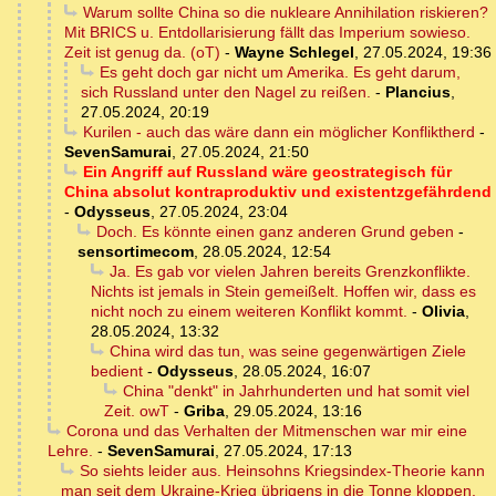
Warum sollte China so die nukleare Annihilation riskieren?
Mit BRICS u. Entdollarisierung fällt das Imperium sowieso.
Zeit ist genug da. (oT)
-
Wayne Schlegel
,
27.05.2024, 19:36
Es geht doch gar nicht um Amerika. Es geht darum,
sich Russland unter den Nagel zu reißen.
-
Plancius
,
27.05.2024, 20:19
Kurilen - auch das wäre dann ein möglicher Konfliktherd
-
SevenSamurai
,
27.05.2024, 21:50
Ein Angriff auf Russland wäre geostrategisch für
China absolut kontraproduktiv und existentzgefährdend
-
Odysseus
,
27.05.2024, 23:04
Doch. Es könnte einen ganz anderen Grund geben
-
sensortimecom
,
28.05.2024, 12:54
Ja. Es gab vor vielen Jahren bereits Grenzkonflikte.
Nichts ist jemals in Stein gemeißelt. Hoffen wir, dass es
nicht noch zu einem weiteren Konflikt kommt.
-
Olivia
,
28.05.2024, 13:32
China wird das tun, was seine gegenwärtigen Ziele
bedient
-
Odysseus
,
28.05.2024, 16:07
China "denkt" in Jahrhunderten und hat somit viel
Zeit. owT
-
Griba
,
29.05.2024, 13:16
Corona und das Verhalten der Mitmenschen war mir eine
Lehre.
-
SevenSamurai
,
27.05.2024, 17:13
So siehts leider aus. Heinsohns Kriegsindex-Theorie kann
man seit dem Ukraine-Krieg übrigens in die Tonne kloppen.