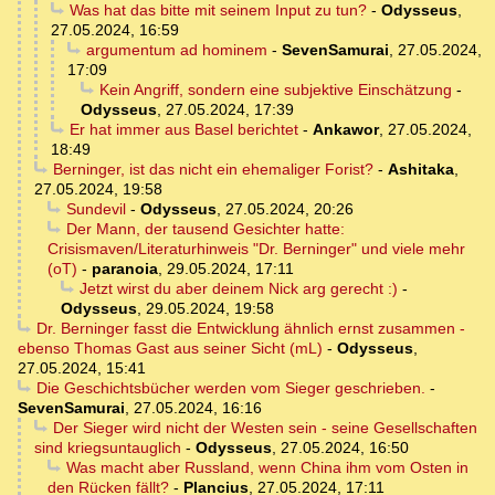
Was hat das bitte mit seinem Input zu tun?
-
Odysseus
,
27.05.2024, 16:59
argumentum ad hominem
-
SevenSamurai
,
27.05.2024,
17:09
Kein Angriff, sondern eine subjektive Einschätzung
-
Odysseus
,
27.05.2024, 17:39
Er hat immer aus Basel berichtet
-
Ankawor
,
27.05.2024,
18:49
Berninger, ist das nicht ein ehemaliger Forist?
-
Ashitaka
,
27.05.2024, 19:58
Sundevil
-
Odysseus
,
27.05.2024, 20:26
Der Mann, der tausend Gesichter hatte:
Crisismaven/Literaturhinweis "Dr. Berninger" und viele mehr
(oT)
-
paranoia
,
29.05.2024, 17:11
Jetzt wirst du aber deinem Nick arg gerecht :)
-
Odysseus
,
29.05.2024, 19:58
Dr. Berninger fasst die Entwicklung ähnlich ernst zusammen -
ebenso Thomas Gast aus seiner Sicht (mL)
-
Odysseus
,
27.05.2024, 15:41
Die Geschichtsbücher werden vom Sieger geschrieben.
-
SevenSamurai
,
27.05.2024, 16:16
Der Sieger wird nicht der Westen sein - seine Gesellschaften
sind kriegsuntauglich
-
Odysseus
,
27.05.2024, 16:50
Was macht aber Russland, wenn China ihm vom Osten in
den Rücken fällt?
-
Plancius
,
27.05.2024, 17:11