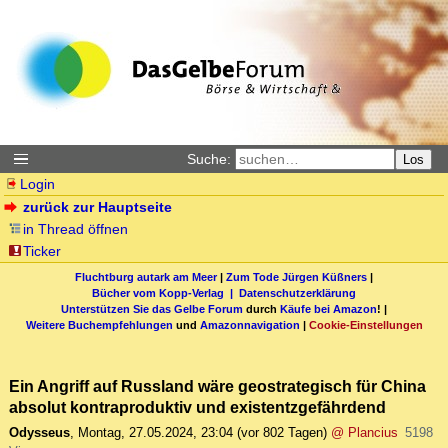
Suche:
Los
Login
zurück zur Hauptseite
in Thread öffnen
Ticker
Fluchtburg autark am Meer
|
Zum Tode Jürgen Küßners
|
Bücher vom Kopp-Verlag |
Datenschutzerklärung
Unterstützen Sie das Gelbe Forum
durch
Käufe bei Amazon
! |
Weitere Buchempfehlungen
und
Amazonnavigation
|
Cookie-Einstellungen
Ein Angriff auf Russland wäre geostrategisch für China
absolut kontraproduktiv und existentzgefährdend
Odysseus
,
Montag, 27.05.2024, 23:04
(vor 802 Tagen)
@ Plancius
5198