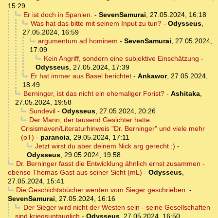
15:29
Er ist doch in Spanien.
-
SevenSamurai
,
27.05.2024, 16:18
Was hat das bitte mit seinem Input zu tun?
-
Odysseus
,
27.05.2024, 16:59
argumentum ad hominem
-
SevenSamurai
,
27.05.2024,
17:09
Kein Angriff, sondern eine subjektive Einschätzung
-
Odysseus
,
27.05.2024, 17:39
Er hat immer aus Basel berichtet
-
Ankawor
,
27.05.2024,
18:49
Berninger, ist das nicht ein ehemaliger Forist?
-
Ashitaka
,
27.05.2024, 19:58
Sundevil
-
Odysseus
,
27.05.2024, 20:26
Der Mann, der tausend Gesichter hatte:
Crisismaven/Literaturhinweis "Dr. Berninger" und viele mehr
(oT)
-
paranoia
,
29.05.2024, 17:11
Jetzt wirst du aber deinem Nick arg gerecht :)
-
Odysseus
,
29.05.2024, 19:58
Dr. Berninger fasst die Entwicklung ähnlich ernst zusammen -
ebenso Thomas Gast aus seiner Sicht (mL)
-
Odysseus
,
27.05.2024, 15:41
Die Geschichtsbücher werden vom Sieger geschrieben.
-
SevenSamurai
,
27.05.2024, 16:16
Der Sieger wird nicht der Westen sein - seine Gesellschaften
sind kriegsuntauglich
-
Odysseus
,
27.05.2024, 16:50