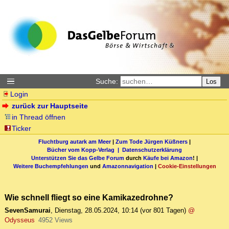
Suche:
Los
Login
zurück zur Hauptseite
in Thread öffnen
Ticker
Fluchtburg autark am Meer
|
Zum Tode Jürgen Küßners
|
Bücher vom Kopp-Verlag |
Datenschutzerklärung
Unterstützen Sie das Gelbe Forum
durch
Käufe bei Amazon
! |
Weitere Buchempfehlungen
und
Amazonnavigation
|
Cookie-Einstellungen
Wie schnell fliegt so eine Kamikazedrohne?
SevenSamurai
,
Dienstag, 28.05.2024, 10:14
(vor 801 Tagen)
@
Odysseus
4952 Views