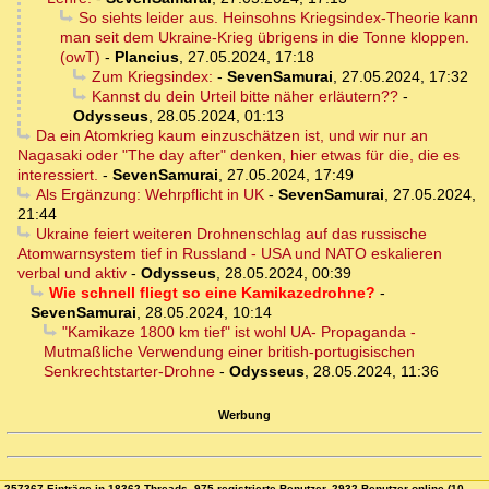
So siehts leider aus. Heinsohns Kriegsindex-Theorie kann
man seit dem Ukraine-Krieg übrigens in die Tonne kloppen.
(owT)
-
Plancius
,
27.05.2024, 17:18
Zum Kriegsindex:
-
SevenSamurai
,
27.05.2024, 17:32
Kannst du dein Urteil bitte näher erläutern??
-
Odysseus
,
28.05.2024, 01:13
Da ein Atomkrieg kaum einzuschätzen ist, und wir nur an
Nagasaki oder "The day after" denken, hier etwas für die, die es
interessiert.
-
SevenSamurai
,
27.05.2024, 17:49
Als Ergänzung: Wehrpflicht in UK
-
SevenSamurai
,
27.05.2024,
21:44
Ukraine feiert weiteren Drohnenschlag auf das russische
Atomwarnsystem tief in Russland - USA und NATO eskalieren
verbal und aktiv
-
Odysseus
,
28.05.2024, 00:39
Wie schnell fliegt so eine Kamikazedrohne?
-
SevenSamurai
,
28.05.2024, 10:14
"Kamikaze 1800 km tief" ist wohl UA- Propaganda -
Mutmaßliche Verwendung einer british-portugisischen
Senkrechtstarter-Drohne
-
Odysseus
,
28.05.2024, 11:36
Werbung
257367 Einträge in 18362 Threads, 975 registrierte Benutzer, 2932 Benutzer online (10