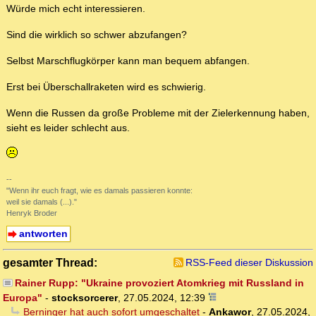
Würde mich echt interessieren.
Sind die wirklich so schwer abzufangen?
Selbst Marschflugkörper kann man bequem abfangen.
Erst bei Überschallraketen wird es schwierig.
Wenn die Russen da große Probleme mit der Zielerkennung haben,
sieht es leider schlecht aus.
--
"Wenn ihr euch fragt, wie es damals passieren konnte:
weil sie damals (...)."
Henryk Broder
antworten
gesamter Thread:
RSS-Feed dieser Diskussion
Rainer Rupp: "Ukraine provoziert Atomkrieg mit Russland in
Europa"
-
stocksorcerer
,
27.05.2024, 12:39
Berninger hat auch sofort umgeschaltet
-
Ankawor
,
27.05.2024,