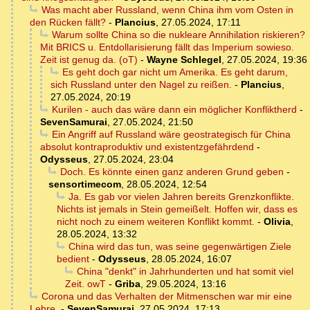
Was macht aber Russland, wenn China ihm vom Osten in
den Rücken fällt?
-
Plancius
,
27.05.2024, 17:11
Warum sollte China so die nukleare Annihilation riskieren?
Mit BRICS u. Entdollarisierung fällt das Imperium sowieso.
Zeit ist genug da. (oT)
-
Wayne Schlegel
,
27.05.2024, 19:36
Es geht doch gar nicht um Amerika. Es geht darum,
sich Russland unter den Nagel zu reißen.
-
Plancius
,
27.05.2024, 20:19
Kurilen - auch das wäre dann ein möglicher Konfliktherd
-
SevenSamurai
,
27.05.2024, 21:50
Ein Angriff auf Russland wäre geostrategisch für China
absolut kontraproduktiv und existentzgefährdend
-
Odysseus
,
27.05.2024, 23:04
Doch. Es könnte einen ganz anderen Grund geben
-
sensortimecom
,
28.05.2024, 12:54
Ja. Es gab vor vielen Jahren bereits Grenzkonflikte.
Nichts ist jemals in Stein gemeißelt. Hoffen wir, dass es
nicht noch zu einem weiteren Konflikt kommt.
-
Olivia
,
28.05.2024, 13:32
China wird das tun, was seine gegenwärtigen Ziele
bedient
-
Odysseus
,
28.05.2024, 16:07
China "denkt" in Jahrhunderten und hat somit viel
Zeit. owT
-
Griba
,
29.05.2024, 13:16
Corona und das Verhalten der Mitmenschen war mir eine
Lehre.
-
SevenSamurai
,
27.05.2024, 17:13