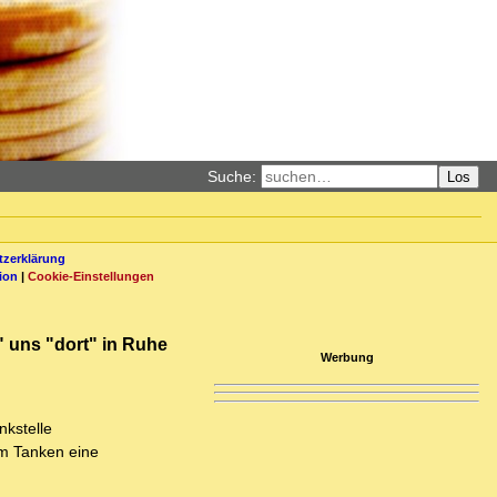
Suche:
Los
zerklärung
ion
|
Cookie-Einstellungen
e" uns "dort" in Ruhe
Werbung
nkstelle
um Tanken eine