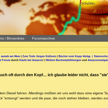
ts / Börsenlinks
Forumsarchive
 autark am Meer
|
Zum Tode Jürgen Küßners
|
Bücher vom Kopp-Verlag |
Datenschut
be Forum
durch
Käufe bei Amazon
! |
Weitere Buchempfehlungen
und
Amazonnavigat
ch oft durch den Kopf.... ich glaube leider nicht, dass "si
dem Diesel fahren. Allerdings müßten wir uns wohl dazu eine eigene Ta
ück "entsorgt" werden und die paar, die noch stehen bleiben, werden z