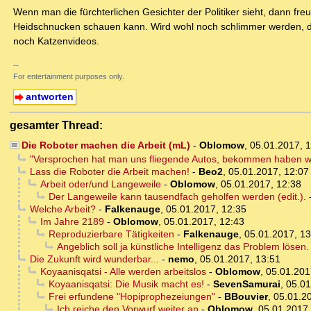
Wenn man die fürchterlichen Gesichter der Politiker sieht, dann f
Heidschnucken schauen kann. Wird wohl noch schlimmer werden, d
noch Katzenvideos.
--
For entertainment purposes only.
antworten
gesamter Thread:
Die Roboter machen die Arbeit (mL)
-
Oblomow
,
05.01.2017, 
"Versprochen hat man uns fliegende Autos, bekommen haben wi
Lass die Roboter die Arbeit machen!
-
Beo2
,
05.01.2017, 12:07
Arbeit oder/und Langeweile
-
Oblomow
,
05.01.2017, 12:38
Der Langeweile kann tausendfach geholfen werden (edit.).
Welche Arbeit?
-
Falkenauge
,
05.01.2017, 12:35
Im Jahre 2189
-
Oblomow
,
05.01.2017, 12:43
Reproduzierbare Tätigkeiten
-
Falkenauge
,
05.01.2017, 13
Angeblich soll ja künstliche Intelligenz das Problem lösen
Die Zukunft wird wunderbar...
-
nemo
,
05.01.2017, 13:51
Koyaanisqatsi - Alle werden arbeitslos
-
Oblomow
,
05.01.201
Koyaanisqatsi: Die Musik macht es!
-
SevenSamurai
,
05.01
Frei erfundene "Hopiprophezeiungen"
-
BBouvier
,
05.01.2
Ich reiche den Vorwurf weiter an
-
Oblomow
,
05.01.2017,