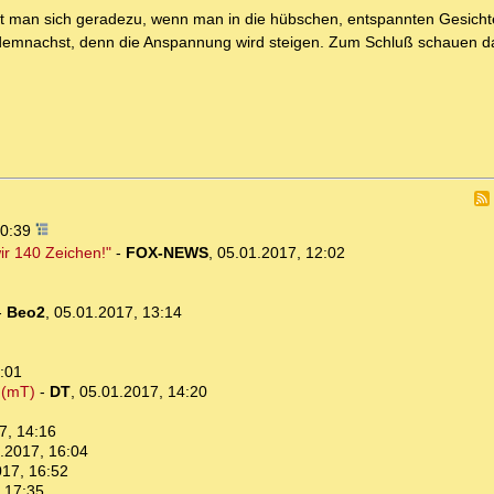
reut man sich geradezu, wenn man in die hübschen, entspannten Gesicht
emnachst, denn die Anspannung wird steigen. Zum Schluß schauen da
10:39
r 140 Zeichen!"
-
FOX-NEWS
,
05.01.2017, 12:02
-
Beo2
,
05.01.2017, 13:14
:01
. (mT)
-
DT
,
05.01.2017, 14:20
7, 14:16
.2017, 16:04
017, 16:52
 17:35