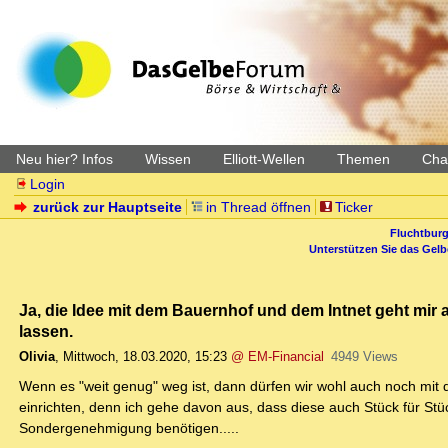
Neu hier? Infos
Wissen
Elliott-Wellen
Themen
Char
Login
zurück zur Hauptseite
in Thread öffnen
Ticker
Fluchtburg
Unterstützen Sie das Gel
Ja, die Idee mit dem Bauernhof und dem Intnet geht mir au
lassen.
Olivia
,
Mittwoch, 18.03.2020, 15:23
@ EM-Financial
4949 Views
Wenn es "weit genug" weg ist, dann dürfen wir wohl auch noch mit 
einrichten, denn ich gehe davon aus, dass diese auch Stück für St
Sondergenehmigung benötigen.....