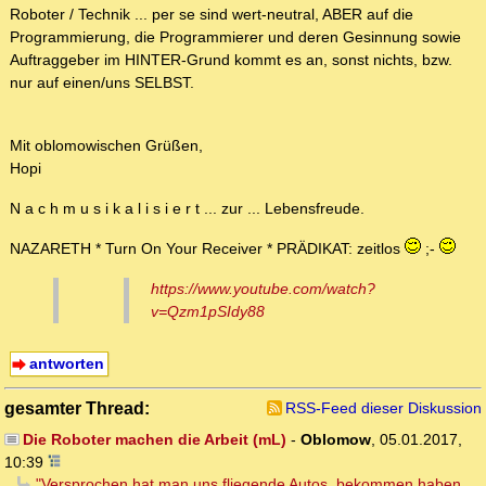
Roboter / Technik ... per se sind wert-neutral, ABER auf die
Programmierung, die Programmierer und deren Gesinnung sowie
Auftraggeber im HINTER-Grund kommt es an, sonst nichts, bzw.
nur auf einen/uns SELBST.
Mit oblomowischen Grüßen,
Hopi
N a c h m u s i k a l i s i e r t ... zur ... Lebensfreude.
NAZARETH * Turn On Your Receiver * PRÄDIKAT: zeitlos
;-
https://www.youtube.com/watch?
v=Qzm1pSIdy88
antworten
gesamter Thread:
RSS-Feed dieser Diskussion
Die Roboter machen die Arbeit (mL)
-
Oblomow
,
05.01.2017,
10:39
"Versprochen hat man uns fliegende Autos, bekommen haben