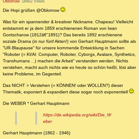
Oblomow
18402 Views
Die Hopi grüßen @Oblomow
.
Was für ein spannender & kreativer Nickname. Chapeau! Vielleicht
entstammt er ja dem 1859 erschienenen Roman von Iwan
Gontscharow (1812â€“1891)? Das bereits 1892 erschienene
soziale Drama (in nur fünf Akten!) von Gerhart Hauptmann sollte als
"UR-Blaupause" für unsere kommende Entwicklung in Sachen
"Roboter (= KI/AI: Computer, Roboter, Cyborgs, Avatare, Synthetics,
Transhumans ...) machen die Arbeit" verstanden werden. Nichts
verstehen, macht auch nichts wie es heute so schön heißt, löst aber
keine Probleme, im Gegenteil.
Das NICHT > Verstehen (= KÖNNEN! oder WOLLEN?) dieser
Thematik, exponiert & expandiert diese sogar noch exponentiell
.
Die WEBER * Gerhart Hauptmann
https://de.wikipedia.org/wiki/Die_W
eber
Gerhart Hauptmann (1862 - 1946)