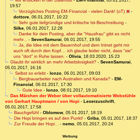
Wir ersticken in der Datenflut
-
EM-Financial
,
05.01.2017,
19:57
Vorzügliches Posting EM-Financial - vielen Dank! (oT)
-
dottore
,
06.01.2017, 10:22
Sehr gute tiefgründige und kritische Ist-Beschreibung
-
Silke
,
06.01.2017, 12:28
Danke für dein Posting, aber die "Hausfrau" gibt es nicht
mehr...
-
SevenSamurai
,
06.01.2017, 19:55
Ja, die Idee mit dem Bauernhof und dem Intnet geht mir
auch oft durch den Kopf.... ich glaube leider nicht, dass "sie"
uns "dort" in Ruhe lassen.
-
Olivia
,
18.03.2020, 15:23
Glaubt ihr wirklich an mehr Arbeitslosigkeit?
-
SevenSamurai
,
05.01.2017, 16:16
Selbst so erlebt
-
lonzo
,
06.01.2017, 09:03
Bergbauarbeiter nach Australien und Kanada?
-
EM-
Financial
,
06.01.2017, 17:30
Gute Idee
-
lonzo
,
08.01.2017, 19:10
Das Märchen der Weber über vollautomatisierte Webstühle
von Gerhart Hauptmann / von Hopi
-
Leserzuschrift
,
05.01.2017, 17:58
Bauchgefühl
-
Oblomow
,
05.01.2017, 18:19
Die Hopi bringen es auf den Punkt!
-
Griba
,
05.01.2017, 18:37
Zur Freude der Hopi...
-
nemo
,
05.01.2017, 20:24
Werbung