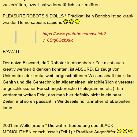
zu zerrütten, bzw. final widernatürlich zu zerstören.
PLEASURE ROBOTS & DOLLS * Prädikat: kein Bonobo ist so krank
wie der Homo sapiens sapiens
https://www.youtube.com/watch?
v=6Stg6GzbXkc
F/A/Z/.IT
Der naive Einwand, daß Roboter in absehbarer Zeit nicht auch
kreativ werden & denken könnten, ist ABSURD. Er zeugt von
Unkenntnis der brutal weit fortgeschrittenen Wissenschaft über das
Gehirn und die Gentechnik im Allgemeinen, einschließlich diverester
angeschlossener Forschungsbereiche (Hologramme etc.). Ein
verdammt weites Feld, das man hier definitiv nicht in ein paar
Zeilen mal so en passant in Windeseile nur annähernd abarbeiten
kann.
2001 im Welt(T)raum * Die wahre Bedeutung des BLACK
MONOLITHEN entschlüsselt (Teil 1) * Prädikat: Augenöffer