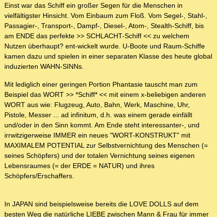
Einst war das Schiff ein großer Segen für die Menschen in
vielfältigster Hinsicht. Vom Einbaum zum Floß. Vom Segel-, Stahl-,
Passagier-, Transport-, Dampf-, Diesel-, Atom-, Stealth-Schiff, bis
am ENDE das perfekte >> SCHLACHT-Schiff << zu welchem
Nutzen überhaupt? ent-wickelt wurde. U-Boote und Raum-Schiffe
kamen dazu und spielen in einer separaten Klasse des heute global
induzierten WAHN-SINNs.
Mit lediglich einer geringen Portion Phantasie tauscht man zum
Beispiel das WORT >> *Schiff* << mit einem x-beliebigen anderen
WORT aus wie: Flugzeug, Auto, Bahn, Werk, Maschine, Uhr,
Pistole, Messer ... ad infinitum, d.h. was einem gerade einfällt
und/oder in den Sinn kommt. Am Ende steht interessanter-, und
irrwitzigerweise IMMER ein neues "WORT-KONSTRUKT" mit
MAXIMALEM POTENTIAL zur Selbstvernichtung des Menschen (=
seines Schöpfers) und der totalen Vernichtung seines eigenen
Lebensraumes (= der ERDE = NATUR) und ihres
Schöpfers/Erschaffers.
In JAPAN sind beispielsweise bereits die LOVE DOLLS auf dem
besten Weg die natürliche LIEBE zwischen Mann & Frau für immer