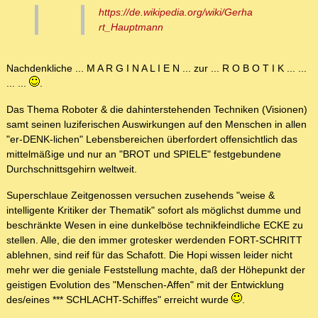
https://de.wikipedia.org/wiki/Gerha
rt_Hauptmann
Nachdenkliche ... M A R G I N A L I E N ... zur ... R O B O T I K ... ...
... ...
.
Das Thema Roboter & die dahinterstehenden Techniken (Visionen)
samt seinen luziferischen Auswirkungen auf den Menschen in allen
"er-DENK-lichen" Lebensbereichen überfordert offensichtlich das
mittelmäßige und nur an "BROT und SPIELE" festgebundene
Durchschnittsgehirn weltweit.
Superschlaue Zeitgenossen versuchen zusehends "weise &
intelligente Kritiker der Thematik" sofort als möglichst dumme und
beschränkte Wesen in eine dunkelböse technikfeindliche ECKE zu
stellen. Alle, die den immer grotesker werdenden FORT-SCHRITT
ablehnen, sind reif für das Schafott. Die Hopi wissen leider nicht
mehr wer die geniale Feststellung machte, daß der Höhepunkt der
geistigen Evolution des "Menschen-Affen" mit der Entwicklung
des/eines *** SCHLACHT-Schiffes" erreicht wurde
.