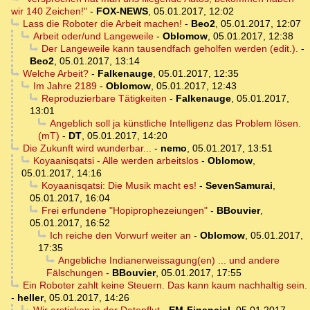
wir 140 Zeichen!"
-
FOX-NEWS
,
05.01.2017, 12:02
Lass die Roboter die Arbeit machen!
-
Beo2
,
05.01.2017, 12:07
Arbeit oder/und Langeweile
-
Oblomow
,
05.01.2017, 12:38
Der Langeweile kann tausendfach geholfen werden (edit.).
-
Beo2
,
05.01.2017, 13:14
Welche Arbeit?
-
Falkenauge
,
05.01.2017, 12:35
Im Jahre 2189
-
Oblomow
,
05.01.2017, 12:43
Reproduzierbare Tätigkeiten
-
Falkenauge
,
05.01.2017,
13:01
Angeblich soll ja künstliche Intelligenz das Problem lösen.
(mT)
-
DT
,
05.01.2017, 14:20
Die Zukunft wird wunderbar...
-
nemo
,
05.01.2017, 13:51
Koyaanisqatsi - Alle werden arbeitslos
-
Oblomow
,
05.01.2017, 14:16
Koyaanisqatsi: Die Musik macht es!
-
SevenSamurai
,
05.01.2017, 16:04
Frei erfundene "Hopiprophezeiungen"
-
BBouvier
,
05.01.2017, 16:52
Ich reiche den Vorwurf weiter an
-
Oblomow
,
05.01.2017,
17:35
Angebliche Indianerweissagung(en) ... und andere
Fälschungen
-
BBouvier
,
05.01.2017, 17:55
Ein Roboter zahlt keine Steuern. Das kann kaum nachhaltig sein.
-
heller
,
05.01.2017, 14:26