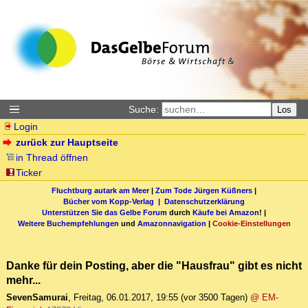
Suche:
Los
Login
zurück zur Hauptseite
in Thread öffnen
Ticker
Fluchtburg autark am Meer
|
Zum Tode Jürgen Küßners
|
Bücher vom Kopp-Verlag |
Datenschutzerklärung
Unterstützen Sie das Gelbe Forum
durch
Käufe bei Amazon
! |
Weitere Buchempfehlungen
und
Amazonnavigation
|
Cookie-Einstellungen
Danke für dein Posting, aber die "Hausfrau" gibt es nicht
mehr...
SevenSamurai
,
Freitag, 06.01.2017, 19:55
(vor 3500 Tagen)
@ EM-