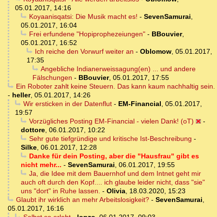
05.01.2017, 14:16
Koyaanisqatsi: Die Musik macht es!
-
SevenSamurai
,
05.01.2017, 16:04
Frei erfundene "Hopiprophezeiungen"
-
BBouvier
,
05.01.2017, 16:52
Ich reiche den Vorwurf weiter an
-
Oblomow
,
05.01.2017,
17:35
Angebliche Indianerweissagung(en) ... und andere
Fälschungen
-
BBouvier
,
05.01.2017, 17:55
Ein Roboter zahlt keine Steuern. Das kann kaum nachhaltig sein.
-
heller
,
05.01.2017, 14:26
Wir ersticken in der Datenflut
-
EM-Financial
,
05.01.2017,
19:57
Vorzügliches Posting EM-Financial - vielen Dank! (oT)
-
dottore
,
06.01.2017, 10:22
Sehr gute tiefgründige und kritische Ist-Beschreibung
-
Silke
,
06.01.2017, 12:28
Danke für dein Posting, aber die "Hausfrau" gibt es
nicht mehr...
-
SevenSamurai
,
06.01.2017, 19:55
Ja, die Idee mit dem Bauernhof und dem Intnet geht mir
auch oft durch den Kopf.... ich glaube leider nicht, dass "sie"
uns "dort" in Ruhe lassen.
-
Olivia
,
18.03.2020, 15:23
Glaubt ihr wirklich an mehr Arbeitslosigkeit?
-
SevenSamurai
,
05.01.2017, 16:16