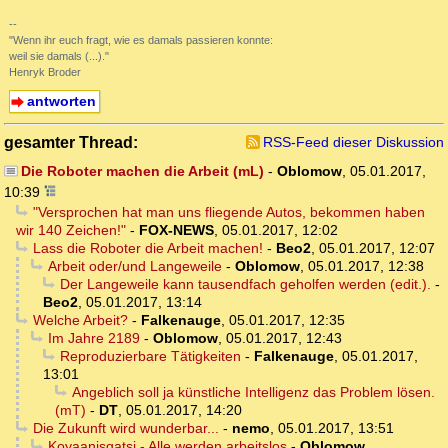
--
"Wenn ihr euch fragt, wie es damals passieren konnte:
weil sie damals (...)."
Henryk Broder
antworten
gesamter Thread:
RSS-Feed dieser Diskussion
Die Roboter machen die Arbeit (mL)
-
Oblomow
,
05.01.2017,
10:39
"Versprochen hat man uns fliegende Autos, bekommen haben
wir 140 Zeichen!"
-
FOX-NEWS
,
05.01.2017, 12:02
Lass die Roboter die Arbeit machen!
-
Beo2
,
05.01.2017, 12:07
Arbeit oder/und Langeweile
-
Oblomow
,
05.01.2017, 12:38
Der Langeweile kann tausendfach geholfen werden (edit.).
-
Beo2
,
05.01.2017, 13:14
Welche Arbeit?
-
Falkenauge
,
05.01.2017, 12:35
Im Jahre 2189
-
Oblomow
,
05.01.2017, 12:43
Reproduzierbare Tätigkeiten
-
Falkenauge
,
05.01.2017,
13:01
Angeblich soll ja künstliche Intelligenz das Problem lösen.
(mT)
-
DT
,
05.01.2017, 14:20
Die Zukunft wird wunderbar...
-
nemo
,
05.01.2017, 13:51
Koyaanisqatsi - Alle werden arbeitslos
-
Oblomow
,