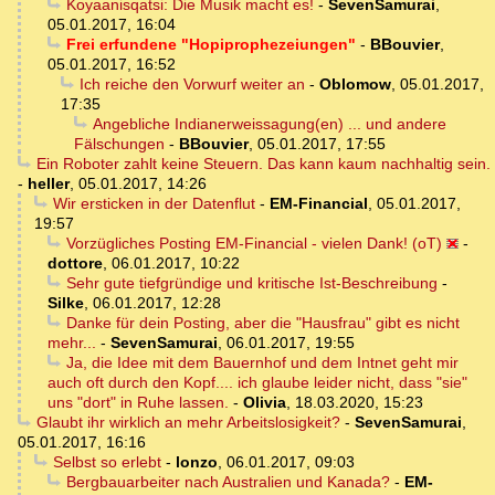
Koyaanisqatsi: Die Musik macht es!
-
SevenSamurai
,
05.01.2017, 16:04
Frei erfundene "Hopiprophezeiungen"
-
BBouvier
,
05.01.2017, 16:52
Ich reiche den Vorwurf weiter an
-
Oblomow
,
05.01.2017,
17:35
Angebliche Indianerweissagung(en) ... und andere
Fälschungen
-
BBouvier
,
05.01.2017, 17:55
Ein Roboter zahlt keine Steuern. Das kann kaum nachhaltig sein.
-
heller
,
05.01.2017, 14:26
Wir ersticken in der Datenflut
-
EM-Financial
,
05.01.2017,
19:57
Vorzügliches Posting EM-Financial - vielen Dank! (oT)
-
dottore
,
06.01.2017, 10:22
Sehr gute tiefgründige und kritische Ist-Beschreibung
-
Silke
,
06.01.2017, 12:28
Danke für dein Posting, aber die "Hausfrau" gibt es nicht
mehr...
-
SevenSamurai
,
06.01.2017, 19:55
Ja, die Idee mit dem Bauernhof und dem Intnet geht mir
auch oft durch den Kopf.... ich glaube leider nicht, dass "sie"
uns "dort" in Ruhe lassen.
-
Olivia
,
18.03.2020, 15:23
Glaubt ihr wirklich an mehr Arbeitslosigkeit?
-
SevenSamurai
,
05.01.2017, 16:16
Selbst so erlebt
-
lonzo
,
06.01.2017, 09:03
Bergbauarbeiter nach Australien und Kanada?
-
EM-