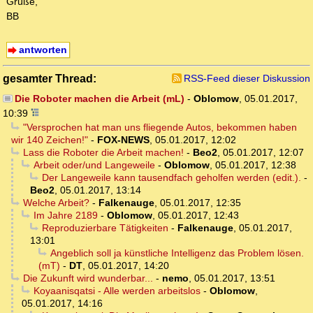
Grüße,
BB
antworten
gesamter Thread:
RSS-Feed dieser Diskussion
Die Roboter machen die Arbeit (mL)
-
Oblomow
,
05.01.2017,
10:39
"Versprochen hat man uns fliegende Autos, bekommen haben
wir 140 Zeichen!"
-
FOX-NEWS
,
05.01.2017, 12:02
Lass die Roboter die Arbeit machen!
-
Beo2
,
05.01.2017, 12:07
Arbeit oder/und Langeweile
-
Oblomow
,
05.01.2017, 12:38
Der Langeweile kann tausendfach geholfen werden (edit.).
-
Beo2
,
05.01.2017, 13:14
Welche Arbeit?
-
Falkenauge
,
05.01.2017, 12:35
Im Jahre 2189
-
Oblomow
,
05.01.2017, 12:43
Reproduzierbare Tätigkeiten
-
Falkenauge
,
05.01.2017,
13:01
Angeblich soll ja künstliche Intelligenz das Problem lösen.
(mT)
-
DT
,
05.01.2017, 14:20
Die Zukunft wird wunderbar...
-
nemo
,
05.01.2017, 13:51
Koyaanisqatsi - Alle werden arbeitslos
-
Oblomow
,
05.01.2017, 14:16