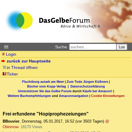
Suche:
Los
Login
zurück zur Hauptseite
in Thread öffnen
Ticker
Fluchtburg autark am Meer
|
Zum Tode Jürgen Küßners
|
Bücher vom Kopp-Verlag |
Datenschutzerklärung
Unterstützen Sie das Gelbe Forum
durch
Käufe bei Amazon
! |
Weitere Buchempfehlungen
und
Amazonnavigation
|
Cookie-Einstellungen
Frei erfundene "Hopiprophezeiungen"
BBouvier
,
Donnerstag, 05.01.2017, 16:52
(vor 3503 Tagen)
@
Oblomow
18170 Views