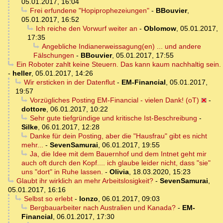
05.01.2017, 16:04
Frei erfundene "Hopiprophezeiungen"
-
BBouvier
,
05.01.2017, 16:52
Ich reiche den Vorwurf weiter an
-
Oblomow
,
05.01.2017,
17:35
Angebliche Indianerweissagung(en) ... und andere
Fälschungen
-
BBouvier
,
05.01.2017, 17:55
Ein Roboter zahlt keine Steuern. Das kann kaum nachhaltig sein.
-
heller
,
05.01.2017, 14:26
Wir ersticken in der Datenflut
-
EM-Financial
,
05.01.2017,
19:57
Vorzügliches Posting EM-Financial - vielen Dank! (oT)
-
dottore
,
06.01.2017, 10:22
Sehr gute tiefgründige und kritische Ist-Beschreibung
-
Silke
,
06.01.2017, 12:28
Danke für dein Posting, aber die "Hausfrau" gibt es nicht
mehr...
-
SevenSamurai
,
06.01.2017, 19:55
Ja, die Idee mit dem Bauernhof und dem Intnet geht mir
auch oft durch den Kopf.... ich glaube leider nicht, dass "sie"
uns "dort" in Ruhe lassen.
-
Olivia
,
18.03.2020, 15:23
Glaubt ihr wirklich an mehr Arbeitslosigkeit?
-
SevenSamurai
,
05.01.2017, 16:16
Selbst so erlebt
-
lonzo
,
06.01.2017, 09:03
Bergbauarbeiter nach Australien und Kanada?
-
EM-
Financial
,
06.01.2017, 17:30