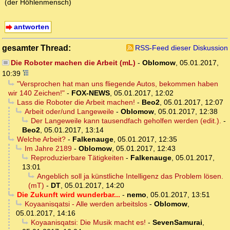
(der Höhlenmensch)
antworten
gesamter Thread:
RSS-Feed dieser Diskussion
Die Roboter machen die Arbeit (mL)
-
Oblomow
,
05.01.2017,
10:39
"Versprochen hat man uns fliegende Autos, bekommen haben
wir 140 Zeichen!"
-
FOX-NEWS
,
05.01.2017, 12:02
Lass die Roboter die Arbeit machen!
-
Beo2
,
05.01.2017, 12:07
Arbeit oder/und Langeweile
-
Oblomow
,
05.01.2017, 12:38
Der Langeweile kann tausendfach geholfen werden (edit.).
-
Beo2
,
05.01.2017, 13:14
Welche Arbeit?
-
Falkenauge
,
05.01.2017, 12:35
Im Jahre 2189
-
Oblomow
,
05.01.2017, 12:43
Reproduzierbare Tätigkeiten
-
Falkenauge
,
05.01.2017,
13:01
Angeblich soll ja künstliche Intelligenz das Problem lösen.
(mT)
-
DT
,
05.01.2017, 14:20
Die Zukunft wird wunderbar...
-
nemo
,
05.01.2017, 13:51
Koyaanisqatsi - Alle werden arbeitslos
-
Oblomow
,
05.01.2017, 14:16
Koyaanisqatsi: Die Musik macht es!
-
SevenSamurai
,