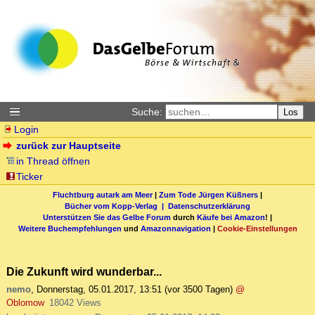
Suche:
Los
Login
zurück zur Hauptseite
in Thread öffnen
Ticker
Fluchtburg autark am Meer
|
Zum Tode Jürgen Küßners
|
Bücher vom Kopp-Verlag |
Datenschutzerklärung
Unterstützen Sie das Gelbe Forum
durch
Käufe bei Amazon
! |
Weitere Buchempfehlungen
und
Amazonnavigation
|
Cookie-Einstellungen
Die Zukunft wird wunderbar...
nemo
,
Donnerstag, 05.01.2017, 13:51
(vor 3500 Tagen)
@
Oblomow
18042 Views