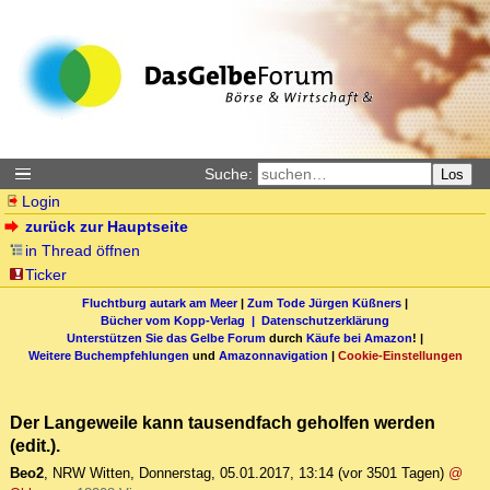
Suche:
Los
Login
zurück zur Hauptseite
in Thread öffnen
Ticker
Fluchtburg autark am Meer
|
Zum Tode Jürgen Küßners
|
Bücher vom Kopp-Verlag |
Datenschutzerklärung
Unterstützen Sie das Gelbe Forum
durch
Käufe bei Amazon
! |
Weitere Buchempfehlungen
und
Amazonnavigation
|
Cookie-Einstellungen
Der Langeweile kann tausendfach geholfen werden
(edit.).
Beo2
,
NRW Witten
,
Donnerstag, 05.01.2017, 13:14
(vor 3501 Tagen)
@