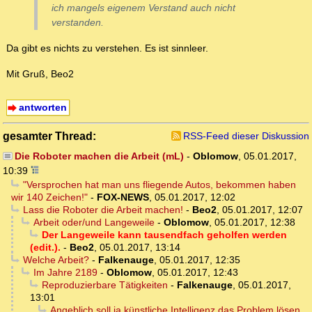
ich mangels eigenem Verstand auch nicht
verstanden.
Da gibt es nichts zu verstehen. Es ist sinnleer.
Mit Gruß, Beo2
antworten
gesamter Thread:
RSS-Feed dieser Diskussion
Die Roboter machen die Arbeit (mL)
-
Oblomow
,
05.01.2017,
10:39
"Versprochen hat man uns fliegende Autos, bekommen haben
wir 140 Zeichen!"
-
FOX-NEWS
,
05.01.2017, 12:02
Lass die Roboter die Arbeit machen!
-
Beo2
,
05.01.2017, 12:07
Arbeit oder/und Langeweile
-
Oblomow
,
05.01.2017, 12:38
Der Langeweile kann tausendfach geholfen werden
(edit.).
-
Beo2
,
05.01.2017, 13:14
Welche Arbeit?
-
Falkenauge
,
05.01.2017, 12:35
Im Jahre 2189
-
Oblomow
,
05.01.2017, 12:43
Reproduzierbare Tätigkeiten
-
Falkenauge
,
05.01.2017,
13:01
Angeblich soll ja künstliche Intelligenz das Problem lösen.