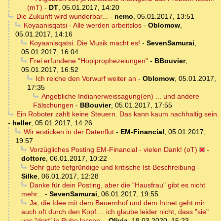
(mT)
-
DT
,
05.01.2017, 14:20
Die Zukunft wird wunderbar...
-
nemo
,
05.01.2017, 13:51
Koyaanisqatsi - Alle werden arbeitslos
-
Oblomow
,
05.01.2017, 14:16
Koyaanisqatsi: Die Musik macht es!
-
SevenSamurai
,
05.01.2017, 16:04
Frei erfundene "Hopiprophezeiungen"
-
BBouvier
,
05.01.2017, 16:52
Ich reiche den Vorwurf weiter an
-
Oblomow
,
05.01.2017,
17:35
Angebliche Indianerweissagung(en) ... und andere
Fälschungen
-
BBouvier
,
05.01.2017, 17:55
Ein Roboter zahlt keine Steuern. Das kann kaum nachhaltig sein.
-
heller
,
05.01.2017, 14:26
Wir ersticken in der Datenflut
-
EM-Financial
,
05.01.2017,
19:57
Vorzügliches Posting EM-Financial - vielen Dank! (oT)
-
dottore
,
06.01.2017, 10:22
Sehr gute tiefgründige und kritische Ist-Beschreibung
-
Silke
,
06.01.2017, 12:28
Danke für dein Posting, aber die "Hausfrau" gibt es nicht
mehr...
-
SevenSamurai
,
06.01.2017, 19:55
Ja, die Idee mit dem Bauernhof und dem Intnet geht mir
auch oft durch den Kopf.... ich glaube leider nicht, dass "sie"
uns "dort" in Ruhe lassen.
-
Olivia
,
18.03.2020, 15:23