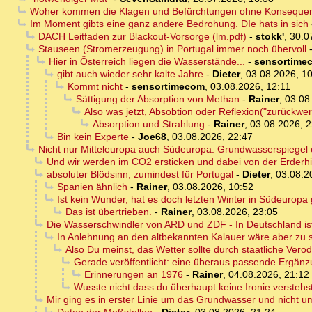
Woher kommen die Klagen und Befürchtungen ohne Konseque
Im Moment gibts eine ganz andere Bedrohung. DIe hats in sich
DACH Leitfaden zur Blackout-Vorsorge (lm.pdf)
-
stokk'
,
30.0
Stauseen (Stromerzeugung) in Portugal immer noch übervoll
Hier in Österreich liegen die Wasserstände...
-
sensortime
gibt auch wieder sehr kalte Jahre
-
Dieter
,
03.08.2026, 1
Kommt nicht
-
sensortimecom
,
03.08.2026, 12:11
Sättigung der Absorption von Methan
-
Rainer
,
03.08
Also was jetzt, Absobtion oder Reflexion("zurückwer
Absorption und Strahlung
-
Rainer
,
03.08.2026, 2
Bin kein Experte
-
Joe68
,
03.08.2026, 22:47
Nicht nur Mitteleuropa auch Südeuropa: Grundwasserspiegel e
Und wir werden im CO2 ersticken und dabei von der Erderhi
absoluter Blödsinn, zumindest für Portugal
-
Dieter
,
03.08.2
Spanien ähnlich
-
Rainer
,
03.08.2026, 10:52
Ist kein Wunder, hat es doch letzten Winter in Südeuropa
Das ist übertrieben.
-
Rainer
,
03.08.2026, 23:05
Die Wasserschwindler von ARD und ZDF - In Deutschland ist
In Anlehnung an den altbekannten Kalauer wäre aber zu 
Also Du meinst, das Wetter sollte durch staatliche Ve
Gerade veröffentlicht: eine überaus passende Ergänzu
Erinnerungen an 1976
-
Rainer
,
04.08.2026, 21:12
Wusste nicht dass du überhaupt keine Ironie verstehs
Mir ging es in erster Linie um das Grundwasser und nicht u