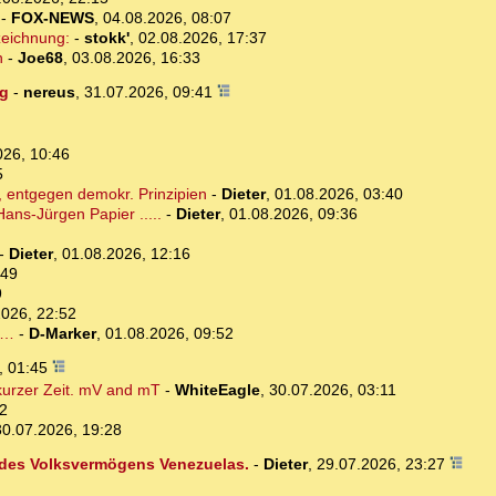
-
FOX-NEWS
,
04.08.2026, 08:07
zeichnung:
-
stokk'
,
02.08.2026, 17:37
n
-
Joe68
,
03.08.2026, 16:33
ng
-
nereus
,
31.07.2026, 09:41
026, 10:46
5
 entgegen demokr. Prinzipien
-
Dieter
,
01.08.2026, 03:40
ans-Jürgen Papier .....
-
Dieter
,
01.08.2026, 09:36
-
Dieter
,
01.08.2026, 12:16
:49
9
2026, 22:52
n…
-
D-Marker
,
01.08.2026, 09:52
, 01:45
 kurzer Zeit. mV and mT
-
WhiteEagle
,
30.07.2026, 03:11
12
30.07.2026, 19:28
 des Volksvermögens Venezuelas.
-
Dieter
,
29.07.2026, 23:27