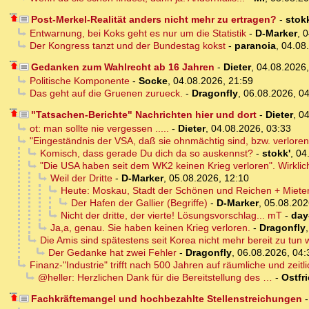
Post-Merkel-Realität anders nicht mehr zu ertragen?
-
stokk
Entwarnung, bei Koks geht es nur um die Statistik
-
D-Marker
,
0
Der Kongress tanzt und der Bundestag kokst
-
paranoia
,
04.08
Gedanken zum Wahlrecht ab 16 Jahren
-
Dieter
,
04.08.2026
Politische Komponente
-
Socke
,
04.08.2026, 21:59
Das geht auf die Gruenen zurueck.
-
Dragonfly
,
06.08.2026, 0
"Tatsachen-Berichte" Nachrichten hier und dort
-
Dieter
,
04
ot: man sollte nie vergessen .....
-
Dieter
,
04.08.2026, 03:33
"Eingeständnis der VSA, daß sie ohnmächtig sind, bzw. verlore
Komisch, dass gerade Du dich da so auskennst?
-
stokk'
,
04
"Die USA haben seit dem WK2 keinen Krieg verloren". Wirkli
Weil der Dritte
-
D-Marker
,
05.08.2026, 12:10
Heute: Moskau, Stadt der Schönen und Reichen + Miete
Der Hafen der Gallier (Begriffe)
-
D-Marker
,
05.08.202
Nicht der dritte, der vierte! Lösungsvorschlag... mT
-
day
Ja,a, genau. Sie haben keinen Krieg verloren.
-
Dragonfly
Die Amis sind spätestens seit Korea nicht mehr bereit zu tun 
Der Gedanke hat zwei Fehler
-
Dragonfly
,
06.08.2026, 04:
Finanz-"Industrie" trifft nach 500 Jahren auf räumliche und zeitli
@heller: Herzlichen Dank für die Bereitstellung des …
-
Ostfr
Fachkräftemangel und hochbezahlte Stellenstreichungen