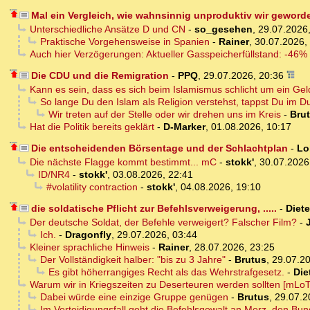
Mal ein Vergleich, wie wahnsinnig unproduktiv wir geword
Unterschiedliche Ansätze D und CN
-
so_gesehen
,
29.07.2026,
Praktische Vorgehensweise in Spanien
-
Rainer
,
30.07.2026,
Auch hier Verzögerungen: Aktueller Gasspeicherfüllstand: -46%
Die CDU und die Remigration
-
PPQ
,
29.07.2026, 20:36
Kann es sein, dass es sich beim Islamismus schlicht um ein Ge
So lange Du den Islam als Religion verstehst, tappst Du im D
Wir treten auf der Stelle oder wir drehen uns im Kreis
-
Bru
Hat die Politik bereits geklärt
-
D-Marker
,
01.08.2026, 10:17
Die entscheidenden Börsentage und der Schlachtplan
-
Lo
Die nächste Flagge kommt bestimmt... mC
-
stokk'
,
30.07.2026
ID/NR4
-
stokk'
,
03.08.2026, 22:41
#volatility contraction
-
stokk'
,
04.08.2026, 19:10
die soldatische Pflicht zur Befehlsverweigerung, .....
-
Diete
Der deutsche Soldat, der Befehle verweigert? Falscher Film?
-
Ich.
-
Dragonfly
,
29.07.2026, 03:44
Kleiner sprachliche Hinweis
-
Rainer
,
28.07.2026, 23:25
Der Vollständigkeit halber: "bis zu 3 Jahre"
-
Brutus
,
29.07.20
Es gibt höherrangiges Recht als das Wehrstrafgesetz.
-
Die
Warum wir in Kriegszeiten zu Deserteuren werden sollten [mLoT
Dabei würde eine einzige Gruppe genügen
-
Brutus
,
29.07.2
Im Verteidigungsfall geht die Befehlsgewalt an Merz, den Bun