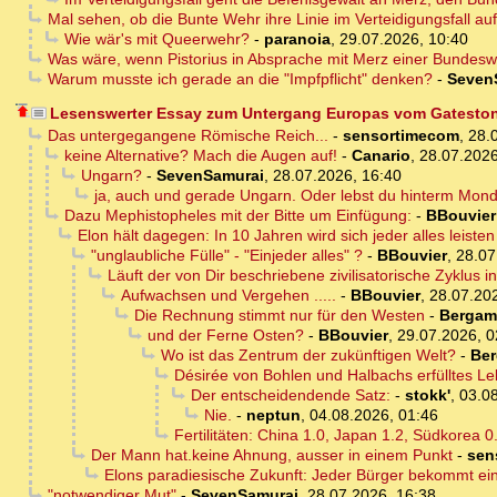
Mal sehen, ob die Bunte Wehr ihre Linie im Verteidigungsfall auf
Wie wär's mit Queerwehr?
-
paranoia
,
29.07.2026, 10:40
Was wäre, wenn Pistorius in Absprache mit Merz einer Bundeswe
Warum musste ich gerade an die "Impfpflicht" denken?
-
Seven
Lesenswerter Essay zum Untergang Europas vom Gatestone
Das untergegangene Römische Reich...
-
sensortimecom
,
28.
keine Alternative? Mach die Augen auf!
-
Canario
,
28.07.2026
Ungarn?
-
SevenSamurai
,
28.07.2026, 16:40
ja, auch und gerade Ungarn. Oder lebst du hinterm Mon
Dazu Mephistopheles mit der Bitte um Einfügung:
-
BBouvier
Elon hält dagegen: In 10 Jahren wird sich jeder alles leis
"unglaubliche Fülle" - "Einjeder alles" ?
-
BBouvier
,
28.07
Läuft der von Dir beschriebene zivilisatorische Zyklus 
Aufwachsen und Vergehen .....
-
BBouvier
,
28.07.20
Die Rechnung stimmt nur für den Westen
-
Bergam
und der Ferne Osten?
-
BBouvier
,
29.07.2026, 0
Wo ist das Zentrum der zukünftigen Welt?
-
Be
Désirée von Bohlen und Halbachs erfülltes L
Der entscheidendende Satz:
-
stokk'
,
03.08
Nie.
-
neptun
,
04.08.2026, 01:46
Fertilitäten: China 1.0, Japan 1.2, Südkorea 0
Der Mann hat.keine Ahnung, ausser in einem Punkt
-
sen
Elons paradiesische Zukunft: Jeder Bürger bekommt 
"notwendiger Mut"
-
SevenSamurai
,
28.07.2026, 16:38