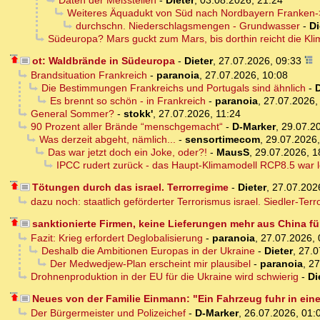
Daten der Meßstellen
-
Dieter
,
03.08.2026, 21:24
Weiteres Äquadukt von Süd nach Nordbayern Franken->
durchschn. Niederschlagsmengen - Grundwasser
-
Di
Südeuropa? Mars guckt zum Mars, bis dorthin reicht die Kl
ot: Waldbrände in Südeuropa
-
Dieter
,
27.07.2026, 09:33
Brandsituation Frankreich
-
paranoia
,
27.07.2026, 10:08
Die Bestimmungen Frankreichs und Portugals sind ähnlich
-
D
Es brennt so schön - in Frankreich
-
paranoia
,
27.07.2026,
General Sommer?
-
stokk'
,
27.07.2026, 11:24
90 Prozent aller Brände “menschgemacht“
-
D-Marker
,
29.07.2
Was derzeit abgeht, nämlich...
-
sensortimecom
,
29.07.2026,
Das war jetzt doch ein Joke, oder?!
-
MausS
,
29.07.2026, 1
IPCC rudert zurück - das Haupt-Klimamodell RCP8.5 war le
Tötungen durch das israel. Terrorregime
-
Dieter
,
27.07.202
dazu noch: staatlich geförderter Terrorismus israel. Siedler-Terr
sanktionierte Firmen, keine Lieferungen mehr aus China fü
Fazit: Krieg erfordert Deglobalisierung
-
paranoia
,
27.07.2026, 
Deshalb die Ambitionen Europas in der Ukraine
-
Dieter
,
27.0
Der Medwedjew-Plan erscheint mir plausibel
-
paranoia
,
27
Drohnenproduktion in der EU für die Ukraine wird schwierig
-
Di
Neues von der Familie Einmann: "Ein Fahrzeug fuhr in ei
Der Bürgermeister und Polizeichef
-
D-Marker
,
26.07.2026, 01: