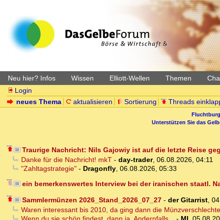
Neu hier? Infos
Wissen
Elliott-Wellen
Themen
Char
Login
neues Thema
aktualisieren
Sortierung
Threads einklap
Fluchtburg
Unterstützen Sie das Gel
Traurige Nachricht: Nils Gajowiy ist auf die letzte Reise g
Danke für die Nachricht! mkT
-
day-trader
,
06.08.2026, 04:11
"Zahltagstrategie"
-
Dragonfly
,
06.08.2026, 05:33
ein bemerkenswertes Interview bei der iranischen staatl. 
Sammlermünzen 2026_Stand_2026_07_27
-
der Gitarrist
,
04
Waren interessant bis 2010, da ging dann die Münzverschlecht
Wenn du sie schön findest, dann ja. Andernfalls...
-
MI
,
05.08.20