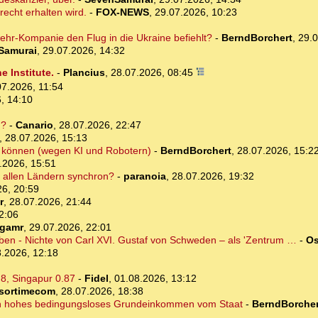
recht erhalten wird.
-
FOX-NEWS
,
29.07.2026, 10:23
hr-Kompanie den Flug in die Ukraine befiehlt?
-
BerndBorchert
,
29.0
Samurai
,
29.07.2026, 14:32
 Institute.
-
Plancius
,
28.07.2026, 08:45
07.2026, 11:54
, 14:10
d?
-
Canario
,
28.07.2026, 22:47
,
28.07.2026, 15:13
ten können (wegen KI und Robotern)
-
BerndBorchert
,
28.07.2026, 15:2
.2026, 15:51
in allen Ländern synchron?
-
paranoia
,
28.07.2026, 19:32
26, 20:59
r
,
28.07.2026, 21:44
2:06
rgamr
,
29.07.2026, 22:01
eben - Nichte von Carl XVI. Gustaf von Schweden – als 'Zentrum …
-
Os
.2026, 12:18
.8, Singapur 0.87
-
Fidel
,
01.08.2026, 13:12
sortimecom
,
28.07.2026, 18:38
ein hohes bedingungsloses Grundeinkommen vom Staat
-
BerndBorcher