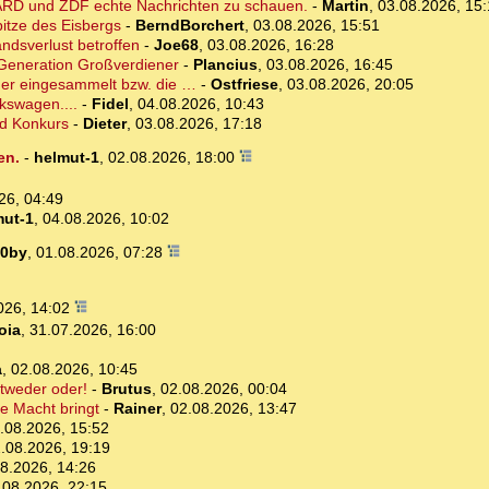
en ARD und ZDF echte Nachrichten zu schauen.
-
Martin
,
03.08.2026, 15
itze des Eisbergs
-
BerndBorchert
,
03.08.2026, 15:51
andsverlust betroffen
-
Joe68
,
03.08.2026, 16:28
. Generation Großverdiener
-
Plancius
,
03.08.2026, 16:45
der eingesammelt bzw. die …
-
Ostfriese
,
03.08.2026, 20:05
kswagen....
-
Fidel
,
04.08.2026, 10:43
nd Konkurs
-
Dieter
,
03.08.2026, 17:18
en.
-
helmut-1
,
02.08.2026, 18:00
26, 04:49
mut-1
,
04.08.2026, 10:02
0by
,
01.08.2026, 07:28
026, 14:02
oia
,
31.07.2026, 16:00
a
,
02.08.2026, 10:45
ntweder oder!
-
Brutus
,
02.08.2026, 00:04
e Macht bringt
-
Rainer
,
02.08.2026, 13:47
.08.2026, 15:52
.08.2026, 19:19
8.2026, 14:26
.08.2026, 22:15