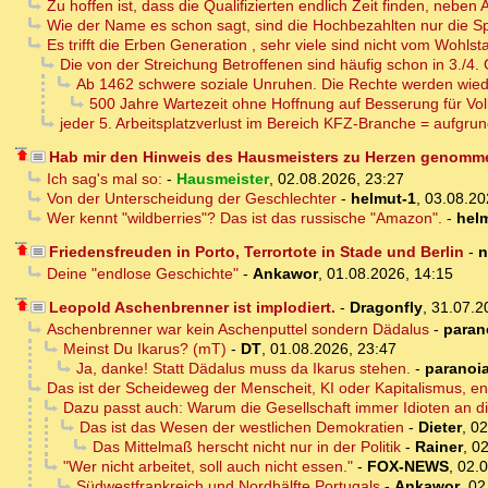
Zu hoffen ist, dass die Qualifizierten endlich Zeit finden, neb
Wie der Name es schon sagt, sind die Hochbezahlten nur die Sp
Es trifft die Erben Generation , sehr viele sind nicht vom Wohlst
Die von der Streichung Betroffenen sind häufig schon in 3./4
Ab 1462 schwere soziale Unruhen. Die Rechte werden wie
500 Jahre Wartezeit ohne Hoffnung auf Besserung für Vol
jeder 5. Arbeitsplatzverlust im Bereich KFZ-Branche = aufgru
Hab mir den Hinweis des Hausmeisters zu Herzen genomm
Ich sag's mal so:
-
Hausmeister
,
02.08.2026, 23:27
Von der Unterscheidung der Geschlechter
-
helmut-1
,
03.08.20
Wer kennt "wildberries"? Das ist das russische "Amazon".
-
hel
Friedensfreuden in Porto, Terrortote in Stade und Berlin
-
n
Deine "endlose Geschichte"
-
Ankawor
,
01.08.2026, 14:15
Leopold Aschenbrenner ist implodiert.
-
Dragonfly
,
31.07.2
Aschenbrenner war kein Aschenputtel sondern Dädalus
-
paran
Meinst Du Ikarus? (mT)
-
DT
,
01.08.2026, 23:47
Ja, danke! Statt Dädalus muss da Ikarus stehen.
-
paranoi
Das ist der Scheideweg der Menscheit, KI oder Kapitalismus, e
Dazu passt auch: Warum die Gesellschaft immer Idioten an di
Das ist das Wesen der westlichen Demokratien
-
Dieter
,
02
Das Mittelmaß herscht nicht nur in der Politik
-
Rainer
,
02
"Wer nicht arbeitet, soll auch nicht essen."
-
FOX-NEWS
,
02.0
Südwestfrankreich und Nordhälfte Portugals
-
Ankawor
,
02