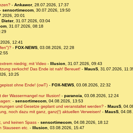
nzen?
-
Ankawor
,
28.07.2026, 17:37
-
sensortimecom
,
30.07.2026, 19:50
7.2026, 20:01
-
Dieter
,
31.07.2026, 03:04
com
,
31.07.2026, 08:18
0:29
.2026, 12:41
fen")?
-
FOX-NEWS
,
03.08.2026, 22:28
2:55
xtrem niedrig; mit Video
-
Illusion
,
31.07.2026, 09:43
tzung zerkocht! Das Ende ist nah! Bereuet!
-
MausS
,
31.07.2026, 11:3
026, 10:25
 gepisst ohne Ende! (owT)
-
FOX-NEWS
,
03.08.2026, 22:32
 der Wassermangel nur Illusion!
-
paranoia
,
03.08.2026, 12:24
sagen:
-
sensortimecom
,
04.08.2026, 13:53
rodnungen und Gesetze geplant und veranstaltet werden?
-
MausS
,
04.0
ng, noch dazu mit ganz, ganz(!) aktuellen Verweisen!
-
MausS
,
04.08.
t, und keinen Spass
-
sensortimecom
,
04.08.2026, 18:12
m Stauseen etc.
-
Illusion
,
03.08.2026, 15:47