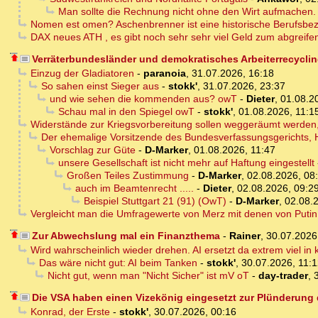
Man sollte die Rechnung nicht ohne den Wirt aufmachen.
Nomen est omen? Aschenbrenner ist eine historische Berufsbe
DAX neues ATH , es gibt noch sehr sehr viel Geld zum abgreife
Verräterbundesländer und demokratisches Arbeiterrecycli
Einzug der Gladiatoren
-
paranoia
,
31.07.2026, 16:18
So sahen einst Sieger aus
-
stokk'
,
31.07.2026, 23:37
und wie sehen die kommenden aus? owT
-
Dieter
,
01.08.2
Schau mal in den Spiegel owT
-
stokk'
,
01.08.2026, 11:1
Widerstände zur Kriegsvorbereitung sollen weggeräumt werden,
Der ehemalige Vorsitzende des Bundesverfassungsgerichts, H
Vorschlag zur Güte
-
D-Marker
,
01.08.2026, 11:47
unsere Gesellschaft ist nicht mehr auf Haftung eingestellt
Großen Teiles Zustimmung
-
D-Marker
,
02.08.2026, 08
auch im Beamtenrecht .....
-
Dieter
,
02.08.2026, 09:2
Beispiel Stuttgart 21 (91) (OwT)
-
D-Marker
,
02.08.
Vergleicht man die Umfragewerte von Merz mit denen von Puti
Zur Abwechslung mal ein Finanzthema
-
Rainer
,
30.07.2026
Wird wahrscheinlich wieder drehen. AI ersetzt da extrem viel in
Das wäre nicht gut: AI beim Tanken
-
stokk'
,
30.07.2026, 11:
Nicht gut, wenn man "Nicht Sicher" ist mV oT
-
day-trader
,
Die VSA haben einen Vizekönig eingesetzt zur Plünderung
Konrad, der Erste
-
stokk'
,
30.07.2026, 00:16