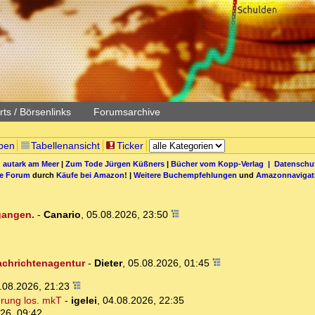
ts / Börsenlinks
Forumsarchive
pen
Tabellenansicht
Ticker
 autark am Meer
|
Zum Tode Jürgen Küßners
|
Bücher vom Kopp-Verlag |
Datenschut
be Forum
durch
Käufe bei Amazon
! |
Weitere Buchempfehlungen
und
Amazonnavigat
egangen.
-
Canario
,
05.08.2026, 23:50
Nachrichtenagentur
-
Dieter
,
05.08.2026, 01:45
.08.2026, 21:23
erung los. mkT
-
igelei
,
04.08.2026, 22:35
26, 09:42