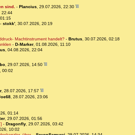
en sind.
-
Plancius
,
29.07.2026, 22:30
 22:44
 01:15
-
stokk'
,
30.07.2026, 20:19
lddruck- Machtinstrument handelt?
-
Brutus
,
30.07.2026, 02:18
unklen
-
D-Marker
,
01.08.2026, 11:10
tus
,
04.08.2026, 22:04
bo
,
29.07.2026, 14:50
, 00:02
r
,
28.07.2026, 17:57
Joe68
,
28.07.2026, 23:06
26, 01:14
ter
,
29.07.2026, 01:56
]
-
Dragonfly
,
29.07.2026, 03:42
026, 10:02
deskanzler, über.
-
SevenSamurai
,
29.07.2026, 14:34