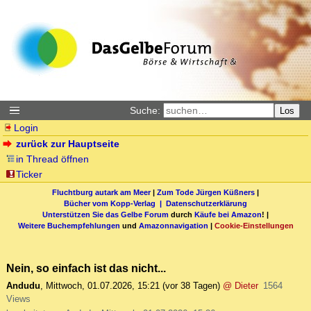
Suche:
Los
Login
zurück zur Hauptseite
in Thread öffnen
Ticker
Fluchtburg autark am Meer
|
Zum Tode Jürgen Küßners
|
Bücher vom Kopp-Verlag |
Datenschutzerklärung
Unterstützen Sie das Gelbe Forum
durch
Käufe bei Amazon
! |
Weitere Buchempfehlungen
und
Amazonnavigation
|
Cookie-Einstellungen
Nein, so einfach ist das nicht...
Andudu
,
Mittwoch, 01.07.2026, 15:21
(vor 38 Tagen)
@ Dieter
1564
Views