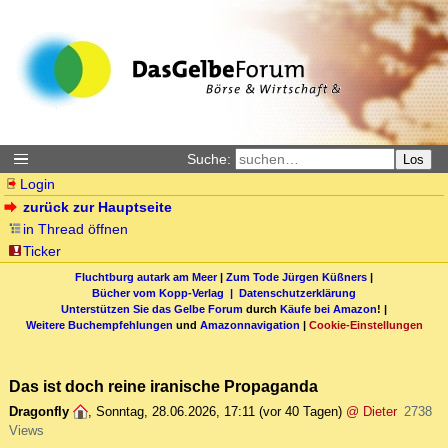
Suche:
Los
Login
zurück zur Hauptseite
in Thread öffnen
Ticker
Fluchtburg autark am Meer
|
Zum Tode Jürgen Küßners
|
Bücher vom Kopp-Verlag |
Datenschutzerklärung
Unterstützen Sie das Gelbe Forum
durch
Käufe bei Amazon
! |
Weitere Buchempfehlungen
und
Amazonnavigation
|
Cookie-Einstellungen
Das ist doch reine iranische Propaganda
Dragonfly
,
Sonntag, 28.06.2026, 17:11
(vor 40 Tagen)
@ Dieter
2738
Views