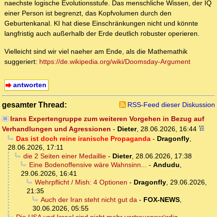
naechste logische Evolutionsstufe. Das menschliche Wissen, der IQ
einer Person ist begrenzt, das Kopfvolumen durch den
Geburtenkanal. KI hat diese Einschränkungen nicht und könnte
langfristig auch außerhalb der Erde deutlich robuster operieren.
Vielleicht sind wir viel naeher am Ende, als die Mathemathik
suggeriert:
https://de.wikipedia.org/wiki/Doomsday-Argument
antworten
gesamter Thread:
RSS-Feed dieser Diskussion
Irans Expertengruppe zum weiteren Vorgehen in Bezug auf
Verhandlungen und Agressionen
-
Dieter
,
28.06.2026, 16:44
Das ist doch reine iranische Propaganda
-
Dragonfly
,
28.06.2026, 17:11
die 2 Seiten einer Medaillie
-
Dieter
,
28.06.2026, 17:38
Eine Bodenoffensive wäre Wahnsinn...
-
Andudu
,
29.06.2026, 16:41
Wehrpflicht / Mish: 4 Optionen
-
Dragonfly
,
29.06.2026,
21:35
Auch der Iran steht nicht gut da
-
FOX-NEWS
,
30.06.2026, 05:55