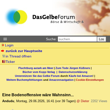
Suche:
Los
Login
zurück zur Hauptseite
in Thread öffnen
Ticker
Fluchtburg autark am Meer
|
Zum Tode Jürgen Küßners
|
Bücher vom Kopp-Verlag |
Datenschutzerklärung
Unterstützen Sie das Gelbe Forum
durch
Käufe bei Amazon
! |
Weitere Buchempfehlungen
und
Amazonnavigation
|
Cookie-Einstellungen
Eine Bodenoffensive wäre Wahnsinn...
Andudu
,
Montag, 29.06.2026, 16:41
(vor 39 Tagen)
@ Dieter
2202 Views