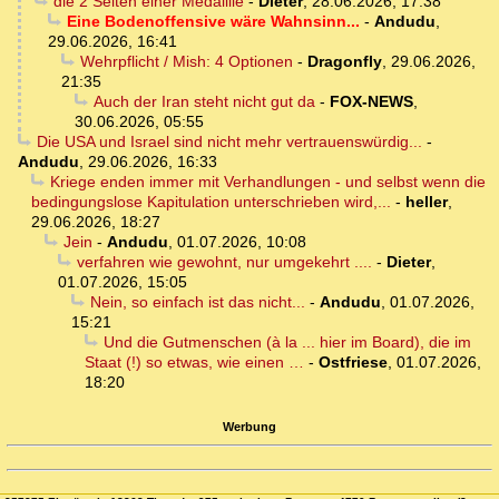
die 2 Seiten einer Medaillie
-
Dieter
,
28.06.2026, 17:38
Eine Bodenoffensive wäre Wahnsinn...
-
Andudu
,
29.06.2026, 16:41
Wehrpflicht / Mish: 4 Optionen
-
Dragonfly
,
29.06.2026,
21:35
Auch der Iran steht nicht gut da
-
FOX-NEWS
,
30.06.2026, 05:55
Die USA und Israel sind nicht mehr vertrauenswürdig...
-
Andudu
,
29.06.2026, 16:33
Kriege enden immer mit Verhandlungen - und selbst wenn die
bedingungslose Kapitulation unterschrieben wird,...
-
heller
,
29.06.2026, 18:27
Jein
-
Andudu
,
01.07.2026, 10:08
verfahren wie gewohnt, nur umgekehrt ....
-
Dieter
,
01.07.2026, 15:05
Nein, so einfach ist das nicht...
-
Andudu
,
01.07.2026,
15:21
Und die Gutmenschen (à la ... hier im Board), die im
Staat (!) so etwas, wie einen …
-
Ostfriese
,
01.07.2026,
18:20
Werbung