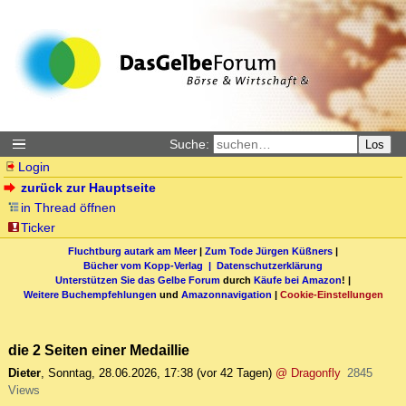
Suche:
Los
Login
zurück zur Hauptseite
in Thread öffnen
Ticker
Fluchtburg autark am Meer
|
Zum Tode Jürgen Küßners
|
Bücher vom Kopp-Verlag |
Datenschutzerklärung
Unterstützen Sie das Gelbe Forum
durch
Käufe bei Amazon
! |
Weitere Buchempfehlungen
und
Amazonnavigation
|
Cookie-Einstellungen
die 2 Seiten einer Medaillie
Dieter
,
Sonntag, 28.06.2026, 17:38
(vor 42 Tagen)
@ Dragonfly
2845
Views