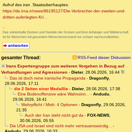
Aufruf des iran. Staatsoberhauptes:
https://de.irna.ir/news/86195127/Die-Verbrecher-der-zweiten-und-
dritten-auferlegten-Kri...
--
Das sektenhafte Denken und Handeln der Grünen und ihrer Anhänger und Wählerschaft
ist für Menschen mit gesundem Menschenverstand nur schwer nachzuvollziehen.
antworten
gesamter Thread:
RSS-Feed dieser Diskussion
Irans Expertengruppe zum weiteren Vorgehen in Bezug auf
Verhandlungen und Agressionen
-
Dieter
,
28.06.2026, 16:44
Das ist doch reine iranische Propaganda
-
Dragonfly
,
28.06.2026, 17:11
die 2 Seiten einer Medaillie
-
Dieter
,
28.06.2026, 17:38
Eine Bodenoffensive wäre Wahnsinn...
-
Andudu
,
29.06.2026, 16:41
Wehrpflicht / Mish: 4 Optionen
-
Dragonfly
,
29.06.2026,
21:35
Auch der Iran steht nicht gut da
-
FOX-NEWS
,
30.06.2026, 05:55
Die USA und Israel sind nicht mehr vertrauenswürdig...
-
Andudu
,
29.06.2026, 16:33