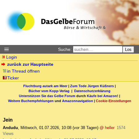
Suche:
Los
Login
zurück zur Hauptseite
in Thread öffnen
Ticker
Fluchtburg autark am Meer
|
Zum Tode Jürgen Küßners
|
Bücher vom Kopp-Verlag |
Datenschutzerklärung
Unterstützen Sie das Gelbe Forum
durch
Käufe bei Amazon
! |
Weitere Buchempfehlungen
und
Amazonnavigation
|
Cookie-Einstellungen
Jein
Andudu
,
Mittwoch, 01.07.2026, 10:08
(vor 38 Tagen)
@ heller
1574
Views