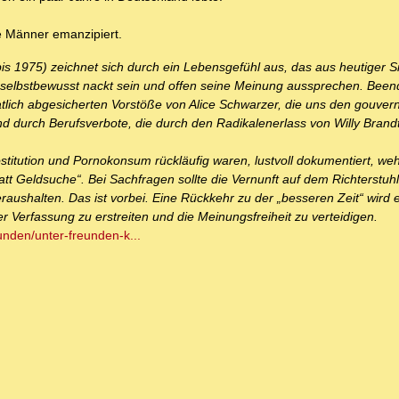
e Männer emanzipiert.
is 1975) zeichnet sich durch ein Lebensgefühl aus, das aus heutiger S
n, selbstbewusst nackt sein und offen seine Meinung aussprechen. Bee
atlich abgesicherten Vorstöße von Alice Schwarzer, die uns den gouve
d durch Berufsverbote, die durch den Radikalenerlass von Willy Brand
rostitution und Pornokonsum rückläufig waren, lustvoll dokumentiert, we
tt Geldsuche“. Bei Sachfragen sollte die Vernunft auf dem Richterstuhl 
 heraushalten. Das ist vorbei. Eine Rückkehr zu der „besseren Zeit“ wird 
r Verfassung zu erstreiten und die Meinungsfreiheit zu verteidigen.
unden/unter-freunden-k...