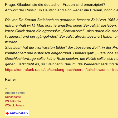
Frage: Glauben sie die deutschen Frauen sind emanzipiert?
Antwort der Russin: In Deutschland sind weder die Frauen, noch di
Die von Dr. Kerstin Steinbach so genannte bessere Zeit (von 1965 b
märchenhaft wirkt: Man konnte angstfrei seine Sexualität auslebe
kurze Glück durch die aggressive „Schwarzerei“, also durch die sta
Frauenrat und ein „gängelndes“ Sexualstrafrecht beschert haben un
wurden.
Steinbach hat die „verhassten Bilder“ der „besseren Zeit“, in der P
kommentiert und historisch eingeordnet. Damals galt: „Lustsuche sta
Geschlechterfrage sollte keine Rolle spielen, die Politik sollte sich
geben. Jetzt geht es, so Steinbach, darum, die Wiedereinsetzung de
https://kontrafunk.radio/de/sendung-nachhoeren/talkshow/unter-fre
Rainer
--
Ami go home!
RundeKante
WikiMANNia
WGvdL Forum
antworten