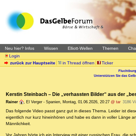
Neu hier? Infos
Wissen
Elliott-Wellen
Themen
Char
Login
zurück zur Hauptseite
in Thread öffnen
Ticker
Fluchtburg
Unterstützen Sie das Gel
Kerstin Steinbach – Die „verhassten Bilder“ aus der „be
Rainer
,
El Verger - Spanien
,
Montag, 01.06.2026, 20:27
@ tar
3186 V
Das folgende Video passt ganz gut in dieses Thema. Leider ist diese 
eigentlich nur kurz hineinhören und habe es dann in voller Länge a
Männlichkeit.
Vor Jahren hörte ich ein Interview mit einer russischen Frau, die sc