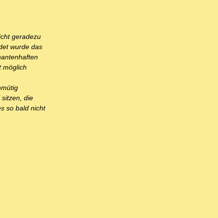
icht geradezu
ndet wurde das
rnantenhaften
t möglich
hmütig
sitzen, die
es so bald nicht