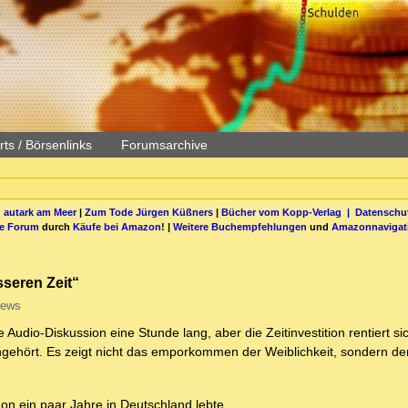
ts / Börsenlinks
Forumsarchive
 autark am Meer
|
Zum Tode Jürgen Küßners
|
Bücher vom Kopp-Verlag |
Datenschut
be Forum
durch
Käufe bei Amazon
! |
Weitere Buchempfehlungen
und
Amazonnavigat
sseren Zeit“
iews
Audio-Diskussion eine Stunde lang, aber die Zeitinvestition rentiert sic
ngehört. Es zeigt nicht das emporkommen der Weiblichkeit, sondern de
hon ein paar Jahre in Deutschland lebte.