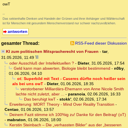
owT
--
Das sektenhafte Denken und Handeln der Grünen und ihrer Anhänger und Wählerschaft
ist für Menschen mit gesundem Menschenverstand nur schwer nachzuvollziehen.
antworten
gesamter Thread:
RSS-Feed dieser Diskussion
KI zum politischen Mitspracherecht von Frauen
-
tar
,
31.05.2026, 11:49
oder Ausschluß der Intellektuellen ?
-
Dieter
,
31.05.2026, 17:54
Geld kann man abwerten, Biologie bleibt bestimmend
-
n0by
,
01.06.2026, 04:10
ot: Superbild mit Text - Caseres dürfte noch heißer sein
als bei uns owT
-
Dieter
,
01.06.2026, 18:35
verstorbener Milliardärs-Ehemann von Anne Nicole Smith
lachte nicht zuletzt, aber ...
-
paranoia
,
02.06.2026, 16:33
Das beruhigt kwT
-
stokk'
,
02.06.2026, 17:34
Erweiterung: MORT Theory - Mind Over Reality Transition
-
Centao
,
01.06.2026, 13:57
Deinem Fazit stimme ich 100%ig zu! Danke für den Beitrag! (oT)
-
mabraton
,
01.06.2026, 18:00
Kerstin Steinbach – Die „verhassten Bilder“ aus der „besseren