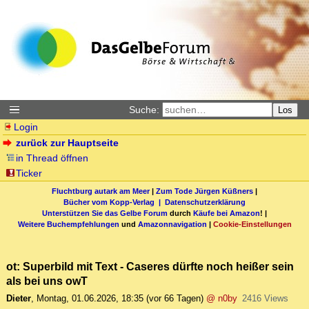
Suche:
Los
Login
zurück zur Hauptseite
in Thread öffnen
Ticker
Fluchtburg autark am Meer
|
Zum Tode Jürgen Küßners
|
Bücher vom Kopp-Verlag |
Datenschutzerklärung
Unterstützen Sie das Gelbe Forum
durch
Käufe bei Amazon
! |
Weitere Buchempfehlungen
und
Amazonnavigation
|
Cookie-Einstellungen
ot: Superbild mit Text - Caseres dürfte noch heißer sein
als bei uns owT
Dieter
,
Montag, 01.06.2026, 18:35
(vor 66 Tagen)
@ n0by
2416 Views