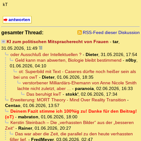
kT
antworten
gesamter Thread:
RSS-Feed dieser Diskussion
KI zum politischen Mitspracherecht von Frauen
-
tar
,
31.05.2026, 11:49
oder Ausschluß der Intellektuellen ?
-
Dieter
,
31.05.2026, 17:54
Geld kann man abwerten, Biologie bleibt bestimmend
-
n0by
,
01.06.2026, 04:10
ot: Superbild mit Text - Caseres dürfte noch heißer sein als
bei uns owT
-
Dieter
,
01.06.2026, 18:35
verstorbener Milliardärs-Ehemann von Anne Nicole Smith
lachte nicht zuletzt, aber ...
-
paranoia
,
02.06.2026, 16:33
Das beruhigt kwT
-
stokk'
,
02.06.2026, 17:34
Erweiterung: MORT Theory - Mind Over Reality Transition
-
Centao
,
01.06.2026, 13:57
Deinem Fazit stimme ich 100%ig zu! Danke für den Beitrag!
(oT)
-
mabraton
,
01.06.2026, 18:00
Kerstin Steinbach – Die „verhassten Bilder“ aus der „besseren
Zeit“
-
Rainer
,
01.06.2026, 20:27
Das war aber die Zeit, die parallel zu den heute verhassten
68er lief.
-
FredMeyer
,
03.06.2026, 02:47