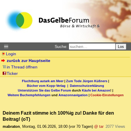
Suche:
Los
Login
zurück zur Hauptseite
in Thread öffnen
Ticker
Fluchtburg autark am Meer
|
Zum Tode Jürgen Küßners
|
Bücher vom Kopp-Verlag |
Datenschutzerklärung
Unterstützen Sie das Gelbe Forum
durch
Käufe bei Amazon
! |
Weitere Buchempfehlungen
und
Amazonnavigation
|
Cookie-Einstellungen
Deinem Fazit stimme ich 100%ig zu! Danke für den
Beitrag! (oT)
mabraton
,
Montag, 01.06.2026, 18:00
(vor 70 Tagen)
@ tar
2077 Views