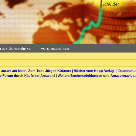
ts / Börsenlinks
Forumsarchive
 autark am Meer
|
Zum Tode Jürgen Küßners
|
Bücher vom Kopp-Verlag |
Datenschut
be Forum
durch
Käufe bei Amazon
! |
Weitere Buchempfehlungen
und
Amazonnavigat