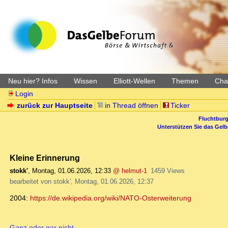
Neu hier? Infos
Wissen
Elliott-Wellen
Themen
Char
Login
zurück zur Hauptseite
in Thread öffnen
Ticker
Fluchtburg
Unterstützen Sie das Gel
Kleine Erinnerung
stokk'
,
Montag, 01.06.2026, 12:33
@ helmut-1
1459 Views
bearbeitet von stokk', Montag, 01.06.2026, 12:37
2004:
https://de.wikipedia.org/wiki/NATO-Osterweiterung
Ganz oder gar nicht