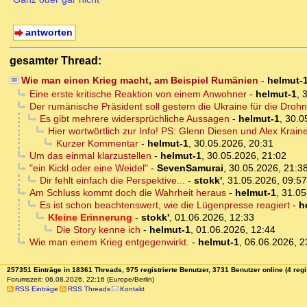
antworten
gesamter Thread:
Wie man einen Krieg macht, am Beispiel Rumänien
-
helmut-
Eine erste kritische Reaktion von einem Anwohner
-
helmut-1
,
3
Der rumänische Präsident soll gestern die Ukraine für die Dro
Es gibt mehrere widersprüchliche Aussagen
-
helmut-1
,
30.0
Hier wortwörtlich zur Info! PS: Glenn Diesen und Alex Kra
Kurzer Kommentar
-
helmut-1
,
30.05.2026, 20:31
Um das einmal klarzustellen
-
helmut-1
,
30.05.2026, 21:02
"ein Kickl oder eine Weidel"
-
SevenSamurai
,
30.05.2026, 21:3
Dir fehlt einfach die Perspektive...
-
stokk'
,
31.05.2026, 09:57
Am Schluss kommt doch die Wahrheit heraus
-
helmut-1
,
31.05
Es ist schon beachtenswert, wie die Lügenpresse reagiert
-
h
Kleine Erinnerung
-
stokk'
,
01.06.2026, 12:33
Die Story kenne ich
-
helmut-1
,
01.06.2026, 12:44
Wie man einem Krieg entgegenwirkt.
-
helmut-1
,
06.06.2026, 2
257351 Einträge in 18361 Threads, 975 registrierte Benutzer, 3731 Benutzer online (4 regi
Forumszeit: 06.08.2026, 22:16 (Europe/Berlin)
RSS Einträge
RSS Threads
Kontakt