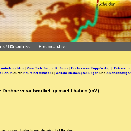
ts / Börsenlinks
Forumsarchive
 autark am Meer
|
Zum Tode Jürgen Küßners
|
Bücher vom Kopp-Verlag |
Datenschut
be Forum
durch
Käufe bei Amazon
! |
Weitere Buchempfehlungen
und
Amazonnavigat
die Drohne verantwortlich gemacht haben (mV)
ektronische Umlenkung durch die Ukraine