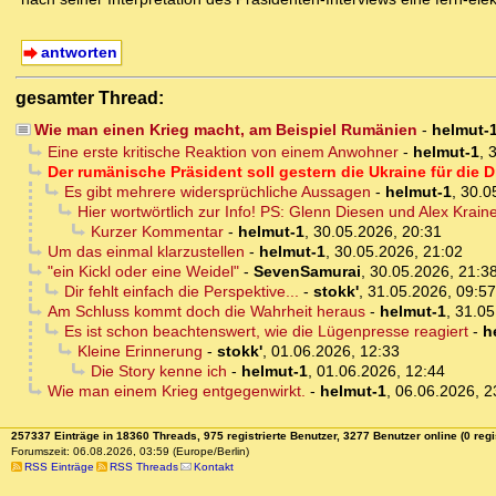
antworten
gesamter Thread:
Wie man einen Krieg macht, am Beispiel Rumänien
-
helmut-
Eine erste kritische Reaktion von einem Anwohner
-
helmut-1
,
3
Der rumänische Präsident soll gestern die Ukraine für die
Es gibt mehrere widersprüchliche Aussagen
-
helmut-1
,
30.0
Hier wortwörtlich zur Info! PS: Glenn Diesen und Alex Kra
Kurzer Kommentar
-
helmut-1
,
30.05.2026, 20:31
Um das einmal klarzustellen
-
helmut-1
,
30.05.2026, 21:02
"ein Kickl oder eine Weidel"
-
SevenSamurai
,
30.05.2026, 21:3
Dir fehlt einfach die Perspektive...
-
stokk'
,
31.05.2026, 09:57
Am Schluss kommt doch die Wahrheit heraus
-
helmut-1
,
31.05
Es ist schon beachtenswert, wie die Lügenpresse reagiert
-
h
Kleine Erinnerung
-
stokk'
,
01.06.2026, 12:33
Die Story kenne ich
-
helmut-1
,
01.06.2026, 12:44
Wie man einem Krieg entgegenwirkt.
-
helmut-1
,
06.06.2026, 2
257337 Einträge in 18360 Threads, 975 registrierte Benutzer, 3277 Benutzer online (0 regi
Forumszeit: 06.08.2026, 03:59 (Europe/Berlin)
RSS Einträge
RSS Threads
Kontakt