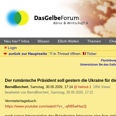
Neu hier? Infos
Wissen
Elliott-Wellen
Themen
Char
Login
zurück zur Hauptseite
in Thread öffnen
Ticker
Fluchtburg
Unterstützen Sie das Gel
Der rumänische Präsident soll gestern die Ukraine für 
BerndBorchert
,
Samstag, 30.05.2026, 17:14
@ helmut-1
1956 Views
bearbeitet von BerndBorchert, Samstag, 30.05.2026, 17:21
Vermietertagebuch:
https://www.youtube.com/watch?v=_-qN85wHazQ
nach seiner Interpretation des Präsidenten-Interviews eine fern-el