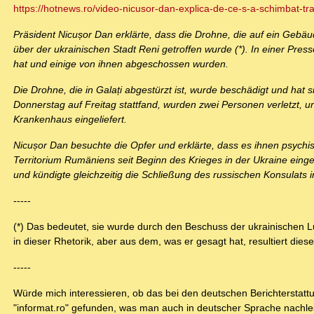
https://hotnews.ro/video-nicusor-dan-explica-de-ce-s-a-schimbat-trai
Präsident Nicușor Dan erklärte, dass die Drohne, die auf ein Gebäu
über der ukrainischen Stadt Reni getroffen wurde (*). In einer Pres
hat und einige von ihnen abgeschossen wurden.
Die Drohne, die in Galați abgestürzt ist, wurde beschädigt und hat 
Donnerstag auf Freitag stattfand, wurden zwei Personen verletzt, u
Krankenhaus eingeliefert.
Nicușor Dan besuchte die Opfer und erklärte, dass es ihnen psychis
Territorium Rumäniens seit Beginn des Krieges in der Ukraine einge
und kündigte gleichzeitig die Schließung des russischen Konsulats 
-----
(*) Das bedeutet, sie wurde durch den Beschuss der ukrainischen L
in dieser Rhetorik, aber aus dem, was er gesagt hat, resultiert diese
-----
Würde mich interessieren, ob das bei den deutschen Berichterstattun
"informat.ro" gefunden, was man auch in deutscher Sprache nachl