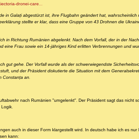
ectoria-dronei-care...
de in Galați abgestürzt ist, ihre Flugbahn geändert hat, wahrscheinlic
seerklärung stellte er klar, dass eine Gruppe von 43 Drohnen die Ukrai
sich in Richtung Rumänien abgelenkt. Nach dem Vorfall, der in der Nach
nd eine Frau sowie ein 14-jähriges Kind erlitten Verbrennungen und wu
ch gut gehe. Der Vorfall wurde als der schwerwiegendste Sicherheitsvo
stuft, und der Präsident diskutierte die Situation mit dem Generalsekr
in Constanța an.
uftabwehr nach Rumänien "umgelenkt". Der Präsident sagt das nicht so
 Logik.
gen auch in dieser Form klargestellt wird. In deutsch habe ich es nur 
esen kann: