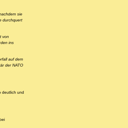
h nachdem sie
ne durchquert
t von
rden ins
rfall auf dem
etär der NATO
 deutlich und
bei