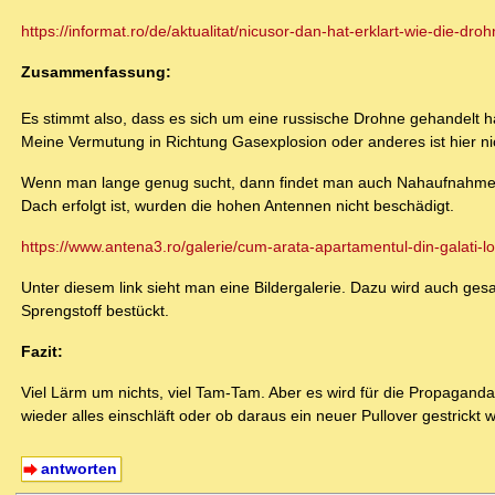
https://informat.ro/de/aktualitat/nicusor-dan-hat-erklart-wie-die-dro
Zusammenfassung:
Es stimmt also, dass es sich um eine russische Drohne gehandelt 
Meine Vermutung in Richtung Gasexplosion oder anderes ist hier nic
Wenn man lange genug sucht, dann findet man auch Nahaufnahmen 
Dach erfolgt ist, wurden die hohen Antennen nicht beschädigt.
https://www.antena3.ro/galerie/cum-arata-apartamentul-din-galati-lo
Unter diesem link sieht man eine Bildergalerie. Dazu wird auch gesa
Sprengstoff bestückt.
Fazit:
Viel Lärm um nichts, viel Tam-Tam. Aber es wird für die Propagan
wieder alles einschläft oder ob daraus ein neuer Pullover gestrickt w
antworten