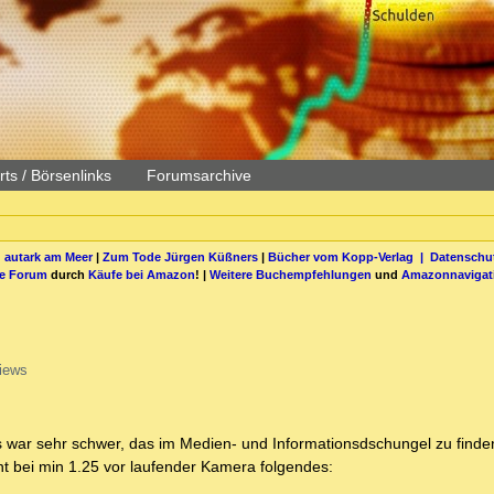
ts / Börsenlinks
Forumsarchive
 autark am Meer
|
Zum Tode Jürgen Küßners
|
Bücher vom Kopp-Verlag |
Datenschut
be Forum
durch
Käufe bei Amazon
! |
Weitere Buchempfehlungen
und
Amazonnavigat
iews
 war sehr schwer, das im Medien- und Informationsdschungel zu finden
ent bei min 1.25 vor laufender Kamera folgendes: