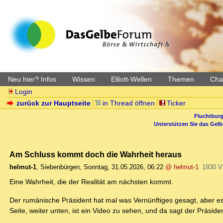
Neu hier? Infos
Wissen
Elliott-Wellen
Themen
Char
Login
zurück zur Hauptseite
in Thread öffnen
Ticker
Fluchtburg
Unterstützen Sie das Gel
Am Schluss kommt doch die Wahrheit heraus
helmut-1
,
Siebenbürgen
,
Sonntag, 31.05.2026, 06:22
@ helmut-1
1930 V
Eine Wahrheit, die der Realität am nächsten kommt.
Der rumänische Präsident hat mal was Vernünftiges gesagt, aber es
Seite, weiter unten, ist ein Video zu sehen, und da sagt der Präsid