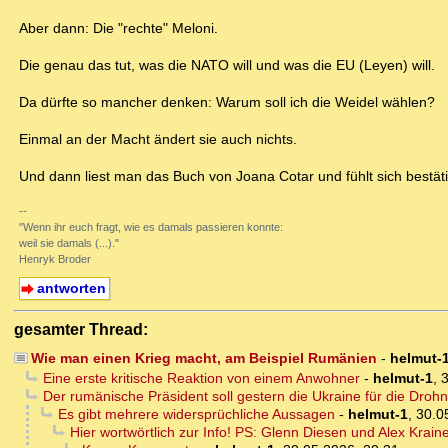
Aber dann: Die "rechte" Meloni.
Die genau das tut, was die NATO will und was die EU (Leyen) will.
Da dürfte so mancher denken: Warum soll ich die Weidel wählen?
Einmal an der Macht ändert sie auch nichts.
Und dann liest man das Buch von Joana Cotar und fühlt sich bestäti
--
"Wenn ihr euch fragt, wie es damals passieren konnte:
weil sie damals (...)."
Henryk Broder
antworten
gesamter Thread:
Wie man einen Krieg macht, am Beispiel Rumänien
-
helmut-
Eine erste kritische Reaktion von einem Anwohner
-
helmut-1
,
3
Der rumänische Präsident soll gestern die Ukraine für die Dro
Es gibt mehrere widersprüchliche Aussagen
-
helmut-1
,
30.0
Hier wortwörtlich zur Info! PS: Glenn Diesen und Alex Kra