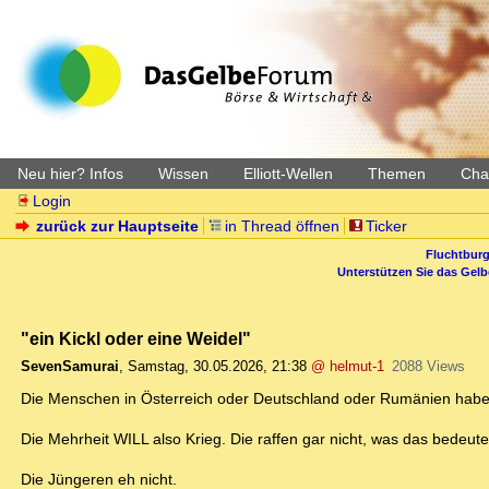
Neu hier? Infos
Wissen
Elliott-Wellen
Themen
Char
Login
zurück zur Hauptseite
in Thread öffnen
Ticker
Fluchtburg
Unterstützen Sie das Gel
"ein Kickl oder eine Weidel"
SevenSamurai
,
Samstag, 30.05.2026, 21:38
@ helmut-1
2088 Views
Die Menschen in Österreich oder Deutschland oder Rumänien hab
Die Mehrheit WILL also Krieg. Die raffen gar nicht, was das bedeute
Die Jüngeren eh nicht.