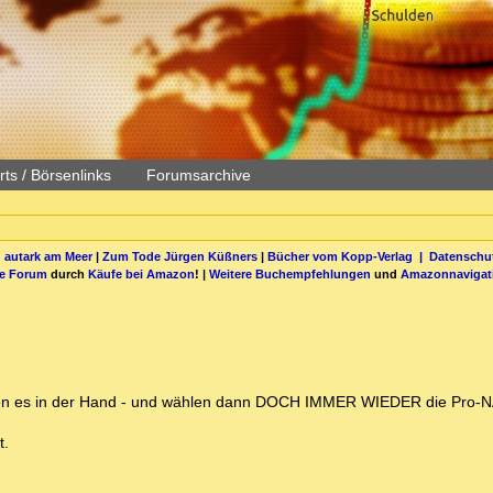
ts / Börsenlinks
Forumsarchive
 autark am Meer
|
Zum Tode Jürgen Küßners
|
Bücher vom Kopp-Verlag |
Datenschut
be Forum
durch
Käufe bei Amazon
! |
Weitere Buchempfehlungen
und
Amazonnavigat
en es in der Hand - und wählen dann DOCH IMMER WIEDER die Pro-NA
t.