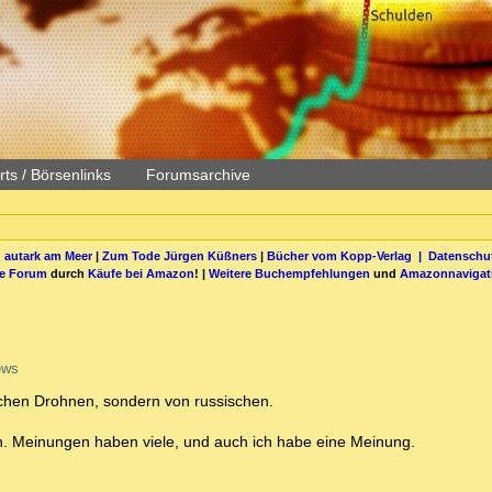
ts / Börsenlinks
Forumsarchive
 autark am Meer
|
Zum Tode Jürgen Küßners
|
Bücher vom Kopp-Verlag |
Datenschut
be Forum
durch
Käufe bei Amazon
! |
Weitere Buchempfehlungen
und
Amazonnavigat
ews
ischen Drohnen, sondern von russischen.
gen. Meinungen haben viele, und auch ich habe eine Meinung.