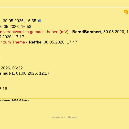
1
,
30.05.2026, 16:35
0.05.2026, 16:53
hne verantwortlich gemacht haben (mV)
-
BerndBorchert
,
30.05.2026, 1
5.2026, 17:17
iner zum Thema
-
Reffke
,
30.05.2026, 17:47
8
.2026, 06:22
elmut-1
,
01.06.2026, 12:17
3:18
strierte, 3499 Gäste)
powered by my little forum