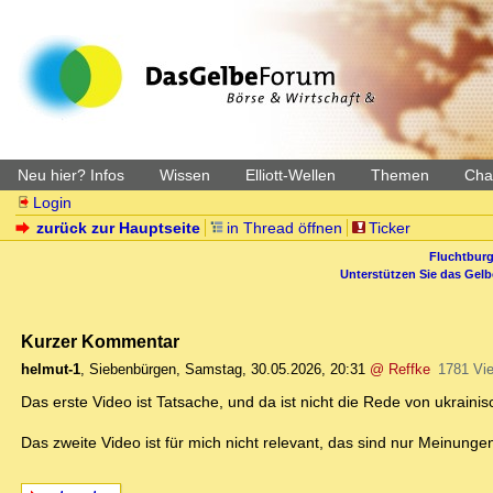
Neu hier? Infos
Wissen
Elliott-Wellen
Themen
Char
Login
zurück zur Hauptseite
in Thread öffnen
Ticker
Fluchtburg
Unterstützen Sie das Gel
Kurzer Kommentar
helmut-1
,
Siebenbürgen
,
Samstag, 30.05.2026, 20:31
@ Reffke
1781 Vi
Das erste Video ist Tatsache, und da ist nicht die Rede von ukrain
Das zweite Video ist für mich nicht relevant, das sind nur Meinun