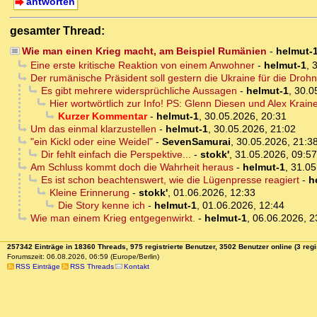
antworten
gesamter Thread:
Wie man einen Krieg macht, am Beispiel Rumänien
-
helmut-
Eine erste kritische Reaktion von einem Anwohner
-
helmut-1
,
3
Der rumänische Präsident soll gestern die Ukraine für die Dro
Es gibt mehrere widersprüchliche Aussagen
-
helmut-1
,
30.0
Hier wortwörtlich zur Info! PS: Glenn Diesen und Alex Kra
Kurzer Kommentar
-
helmut-1
,
30.05.2026, 20:31
Um das einmal klarzustellen
-
helmut-1
,
30.05.2026, 21:02
"ein Kickl oder eine Weidel"
-
SevenSamurai
,
30.05.2026, 21:3
Dir fehlt einfach die Perspektive...
-
stokk'
,
31.05.2026, 09:57
Am Schluss kommt doch die Wahrheit heraus
-
helmut-1
,
31.05
Es ist schon beachtenswert, wie die Lügenpresse reagiert
-
h
Kleine Erinnerung
-
stokk'
,
01.06.2026, 12:33
Die Story kenne ich
-
helmut-1
,
01.06.2026, 12:44
Wie man einem Krieg entgegenwirkt.
-
helmut-1
,
06.06.2026, 2
257342 Einträge in 18360 Threads, 975 registrierte Benutzer, 3502 Benutzer online (3 regi
Forumszeit: 06.08.2026, 06:59 (Europe/Berlin)
RSS Einträge
RSS Threads
Kontakt