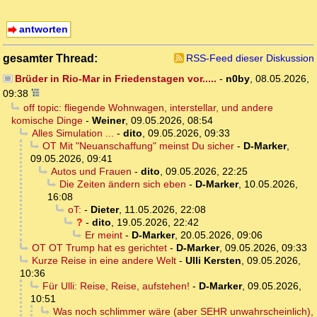
antworten
gesamter Thread:
RSS-Feed dieser Diskussion
Brüder in Rio-Mar in Friedenstagen vor.....
-
n0by
,
08.05.2026,
09:38
off topic: fliegende Wohnwagen, interstellar, und andere
komische Dinge
-
Weiner
,
09.05.2026, 08:54
Alles Simulation ...
-
dito
,
09.05.2026, 09:33
OT Mit "Neuanschaffung" meinst Du sicher
-
D-Marker
,
09.05.2026, 09:41
Autos und Frauen
-
dito
,
09.05.2026, 22:25
Die Zeiten ändern sich eben
-
D-Marker
,
10.05.2026,
16:08
oT:
-
Dieter
,
11.05.2026, 22:08
?
-
dito
,
19.05.2026, 22:42
Er meint
-
D-Marker
,
20.05.2026, 09:06
OT OT Trump hat es gerichtet
-
D-Marker
,
09.05.2026, 09:33
Kurze Reise in eine andere Welt
-
Ulli Kersten
,
09.05.2026,
10:36
Für Ulli: Reise, Reise, aufstehen!
-
D-Marker
,
09.05.2026,
10:51
Was noch schlimmer wäre (aber SEHR unwahrscheinlich),