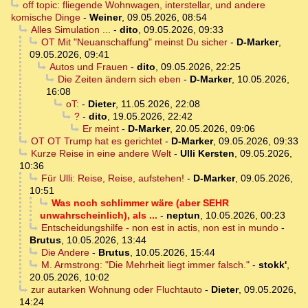
off topic: fliegende Wohnwagen, interstellar, und andere
komische Dinge
-
Weiner
,
09.05.2026, 08:54
Alles Simulation ...
-
dito
,
09.05.2026, 09:33
OT Mit "Neuanschaffung" meinst Du sicher
-
D-Marker
,
09.05.2026, 09:41
Autos und Frauen
-
dito
,
09.05.2026, 22:25
Die Zeiten ändern sich eben
-
D-Marker
,
10.05.2026,
16:08
oT:
-
Dieter
,
11.05.2026, 22:08
?
-
dito
,
19.05.2026, 22:42
Er meint
-
D-Marker
,
20.05.2026, 09:06
OT OT Trump hat es gerichtet
-
D-Marker
,
09.05.2026, 09:33
Kurze Reise in eine andere Welt
-
Ulli Kersten
,
09.05.2026,
10:36
Für Ulli: Reise, Reise, aufstehen!
-
D-Marker
,
09.05.2026,
10:51
Was noch schlimmer wäre (aber SEHR
unwahrscheinlich), als ...
-
neptun
,
10.05.2026, 00:23
Entscheidungshilfe - non est in actis, non est in mundo
-
Brutus
,
10.05.2026, 13:44
Die Andere
-
Brutus
,
10.05.2026, 15:44
M. Armstrong: "Die Mehrheit liegt immer falsch."
-
stokk'
,
20.05.2026, 10:02
zur autarken Wohnung oder Fluchtauto
-
Dieter
,
09.05.2026,
14:24