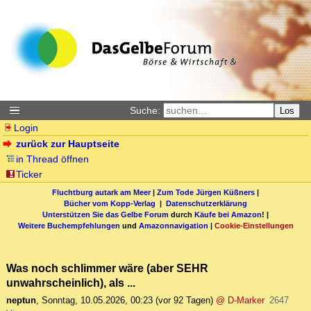
Suche:
Los
Login
zurück zur Hauptseite
in Thread öffnen
Ticker
Fluchtburg autark am Meer
|
Zum Tode Jürgen Küßners
|
Bücher vom Kopp-Verlag |
Datenschutzerklärung
Unterstützen Sie das Gelbe Forum
durch
Käufe bei Amazon
! |
Weitere Buchempfehlungen
und
Amazonnavigation
|
Cookie-Einstellungen
Was noch schlimmer wäre (aber SEHR
unwahrscheinlich), als ...
neptun
,
Sonntag, 10.05.2026, 00:23
(vor 92 Tagen)
@ D-Marker
2647