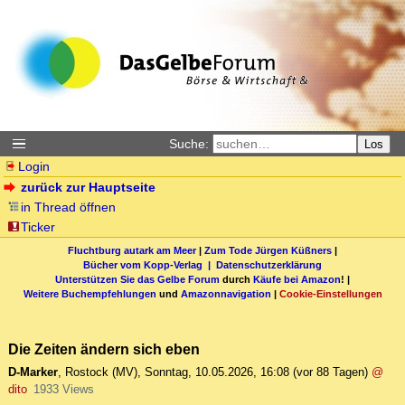
Suche:
Los
Login
zurück zur Hauptseite
in Thread öffnen
Ticker
Fluchtburg autark am Meer
|
Zum Tode Jürgen Küßners
|
Bücher vom Kopp-Verlag |
Datenschutzerklärung
Unterstützen Sie das Gelbe Forum
durch
Käufe bei Amazon
! |
Weitere Buchempfehlungen
und
Amazonnavigation
|
Cookie-Einstellungen
Die Zeiten ändern sich eben
D-Marker
,
Rostock (MV)
,
Sonntag, 10.05.2026, 16:08
(vor 88 Tagen)
@
dito
1933 Views