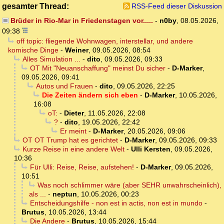
gesamter Thread:
RSS-Feed dieser Diskussion
Brüder in Rio-Mar in Friedenstagen vor.....
-
n0by
,
08.05.2026,
09:38
off topic: fliegende Wohnwagen, interstellar, und andere
komische Dinge
-
Weiner
,
09.05.2026, 08:54
Alles Simulation ...
-
dito
,
09.05.2026, 09:33
OT Mit "Neuanschaffung" meinst Du sicher
-
D-Marker
,
09.05.2026, 09:41
Autos und Frauen
-
dito
,
09.05.2026, 22:25
Die Zeiten ändern sich eben
-
D-Marker
,
10.05.2026,
16:08
oT:
-
Dieter
,
11.05.2026, 22:08
?
-
dito
,
19.05.2026, 22:42
Er meint
-
D-Marker
,
20.05.2026, 09:06
OT OT Trump hat es gerichtet
-
D-Marker
,
09.05.2026, 09:33
Kurze Reise in eine andere Welt
-
Ulli Kersten
,
09.05.2026,
10:36
Für Ulli: Reise, Reise, aufstehen!
-
D-Marker
,
09.05.2026,
10:51
Was noch schlimmer wäre (aber SEHR unwahrscheinlich),
als ...
-
neptun
,
10.05.2026, 00:23
Entscheidungshilfe - non est in actis, non est in mundo
-
Brutus
,
10.05.2026, 13:44
Die Andere
-
Brutus
,
10.05.2026, 15:44