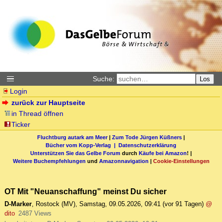
Suche:
Los
Login
zurück zur Hauptseite
in Thread öffnen
Ticker
Fluchtburg autark am Meer
|
Zum Tode Jürgen Küßners
|
Bücher vom Kopp-Verlag |
Datenschutzerklärung
Unterstützen Sie das Gelbe Forum
durch
Käufe bei Amazon
! |
Weitere Buchempfehlungen
und
Amazonnavigation
|
Cookie-Einstellungen
OT Mit "Neuanschaffung" meinst Du sicher
D-Marker
,
Rostock (MV)
,
Samstag, 09.05.2026, 09:41
(vor 91 Tagen)
@
dito
2487 Views