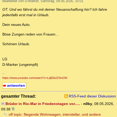
bearbeitet von D-Marker, Samstag, 09.05.2026, 10:01
OT: Und wo fährst du mit deiner Neuanschaffung hin? Ich fahre
jedenfalls erst mal in Urlaub.
Dein neues Auto.
Böse Zungen reden von Frauen...
Schönen Urlaub.
LG
D-Marker (ungeimpft)
--
https://www.youtube.com/watch?v=LqB2b223mOM
antworten
gesamter Thread:
RSS-Feed dieser Diskussion
Brüder in Rio-Mar in Friedenstagen vor.....
-
n0by
,
08.05.2026,
09:38
off topic: fliegende Wohnwagen, interstellar, und andere