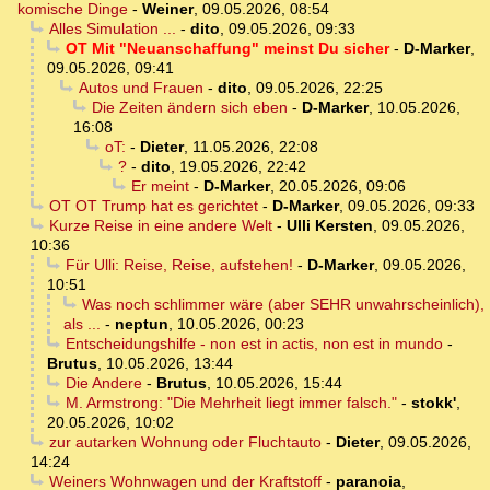
komische Dinge
-
Weiner
,
09.05.2026, 08:54
Alles Simulation ...
-
dito
,
09.05.2026, 09:33
OT Mit "Neuanschaffung" meinst Du sicher
-
D-Marker
,
09.05.2026, 09:41
Autos und Frauen
-
dito
,
09.05.2026, 22:25
Die Zeiten ändern sich eben
-
D-Marker
,
10.05.2026,
16:08
oT:
-
Dieter
,
11.05.2026, 22:08
?
-
dito
,
19.05.2026, 22:42
Er meint
-
D-Marker
,
20.05.2026, 09:06
OT OT Trump hat es gerichtet
-
D-Marker
,
09.05.2026, 09:33
Kurze Reise in eine andere Welt
-
Ulli Kersten
,
09.05.2026,
10:36
Für Ulli: Reise, Reise, aufstehen!
-
D-Marker
,
09.05.2026,
10:51
Was noch schlimmer wäre (aber SEHR unwahrscheinlich),
als ...
-
neptun
,
10.05.2026, 00:23
Entscheidungshilfe - non est in actis, non est in mundo
-
Brutus
,
10.05.2026, 13:44
Die Andere
-
Brutus
,
10.05.2026, 15:44
M. Armstrong: "Die Mehrheit liegt immer falsch."
-
stokk'
,
20.05.2026, 10:02
zur autarken Wohnung oder Fluchtauto
-
Dieter
,
09.05.2026,
14:24
Weiners Wohnwagen und der Kraftstoff
-
paranoia
,