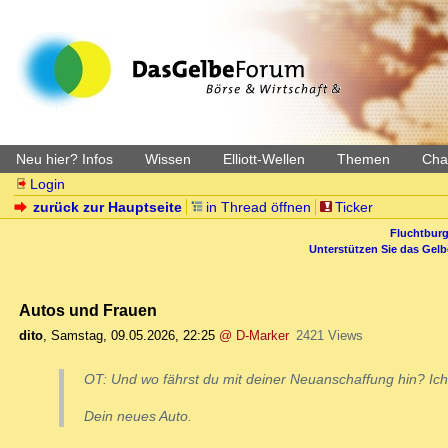
Neu hier? Infos
Wissen
Elliott-Wellen
Themen
Char
Login
zurück zur Hauptseite
in Thread öffnen
Ticker
Fluchtburg
Unterstützen Sie das Gel
Autos und Frauen
dito
,
Samstag, 09.05.2026, 22:25
@ D-Marker
2421 Views
OT: Und wo fährst du mit deiner Neuanschaffung hin? Ich f
Dein neues Auto.