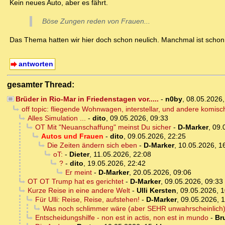
Kein neues Auto, aber es fährt.
Böse Zungen reden von Frauen...
Das Thema hatten wir hier doch schon neulich. Manchmal ist schon d
antworten
gesamter Thread:
Brüder in Rio-Mar in Friedenstagen vor.....
-
n0by
,
08.05.2026
off topic: fliegende Wohnwagen, interstellar, und andere komis
Alles Simulation ...
-
dito
,
09.05.2026, 09:33
OT Mit "Neuanschaffung" meinst Du sicher
-
D-Marker
,
09.
Autos und Frauen
-
dito
,
09.05.2026, 22:25
Die Zeiten ändern sich eben
-
D-Marker
,
10.05.2026, 1
oT:
-
Dieter
,
11.05.2026, 22:08
?
-
dito
,
19.05.2026, 22:42
Er meint
-
D-Marker
,
20.05.2026, 09:06
OT OT Trump hat es gerichtet
-
D-Marker
,
09.05.2026, 09:33
Kurze Reise in eine andere Welt
-
Ulli Kersten
,
09.05.2026, 1
Für Ulli: Reise, Reise, aufstehen!
-
D-Marker
,
09.05.2026, 
Was noch schlimmer wäre (aber SEHR unwahrscheinlich), 
Entscheidungshilfe - non est in actis, non est in mundo
-
Br