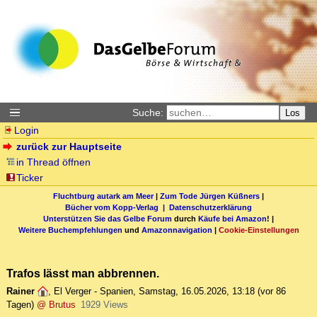
Suche:
Los
Login
zurück zur Hauptseite
in Thread öffnen
Ticker
Fluchtburg autark am Meer
|
Zum Tode Jürgen Küßners
|
Bücher vom Kopp-Verlag |
Datenschutzerklärung
Unterstützen Sie das Gelbe Forum
durch
Käufe bei Amazon
! |
Weitere Buchempfehlungen
und
Amazonnavigation
|
Cookie-Einstellungen
Trafos lässt man abbrennen.
Rainer
,
El Verger - Spanien
,
Samstag, 16.05.2026, 13:18
(vor 86
Tagen)
@ Brutus
1929 Views