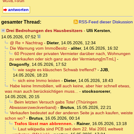
WGvdL Forum
antworten
gesamter Thread:
RSS-Feed dieser Diskussion
Drei Bedrohungen des Hausbesitzers
-
Ulli Kersten
,
14.05.2026, 07:52
@ Re + Nachtrag
-
Dieter
,
14.05.2026, 12:34
Die Warnung vom ImmoBesitz
-
aliter
,
14.05.2026, 16:32
60 Prozent der privaten Vermieter darüber nach, Wohnungen
zu verkaufen oder sich ganz aus der Vermietung[mTmL]
-
Dragonfly
,
14.05.2026, 17:52
wie sagte es kläuschen Schwab treffend?
-
JJB
,
14.05.2026, 18:23
sich eine Immo leisten
-
Dieter
,
14.05.2026, 18:43
Habe keine Immobilien, will auch keine, aber hier schnell etwas,
was man auch berücksichtigen muss...
-
stocksorcerer
,
14.05.2026, 20:15
Beim letzten Versuch gabs Tote! (Thüringen
Abwasserzweckverband)
-
Brutus
,
15.05.2026, 22:21
Verkaufen bedeutet auf der anderen Seite ja auch kaufen, weiste
schon wo?
-
Brutus
,
16.05.2026, 00:14
Trafos lässt man abbrennen.
-
Rainer
,
16.05.2026, 13:18
Laut wikipedia sind PCB seit dem 22. Mai 2001 weltweit