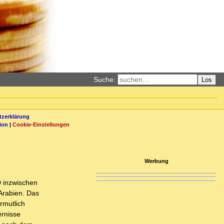
Suche:
Los
zerklärung
ion
|
Cookie-Einstellungen
Werbung
D inzwischen
Arabien. Das
rmutlich
ernisse