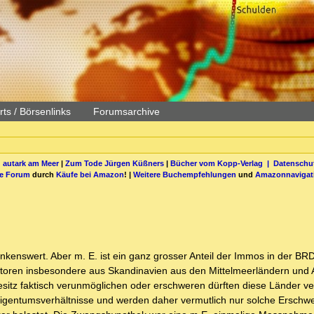
ts / Börsenlinks
Forumsarchive
 autark am Meer
|
Zum Tode Jürgen Küßners
|
Bücher vom Kopp-Verlag |
Datenschut
be Forum
durch
Käufe bei Amazon
! |
Weitere Buchempfehlungen
und
Amazonnavigat
enswert. Aber m. E. ist ein ganz grosser Anteil der Immos in der BR
estoren insbesondere aus Skandinavien aus den Mittelmeerländern und 
esitz faktisch verunmöglichen oder erschweren dürften diese Länder ve
 Eigentumsverhältnisse und werden daher vermutlich nur solche Erschw