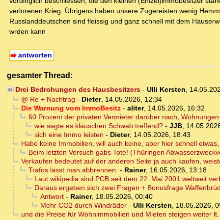
vordinglich beschliessen, die den kleinen (Einzel)immobesitzer s
verlorenen Krieg. Übrigens haben unsere Zugereisten wenig Hemmu
Russlanddeutschen sind fleissig und ganz schnell mit dem Hauserw
wrden kann
antworten
gesamter Thread:
Drei Bedrohungen des Hausbesitzers
-
Ulli Kersten
,
14.05.20
@ Re + Nachtrag
-
Dieter
,
14.05.2026, 12:34
Die Warnung vom ImmoBesitz
-
aliter
,
14.05.2026, 16:32
60 Prozent der privaten Vermieter darüber nach, Wohnungen
wie sagte es kläuschen Schwab treffend?
-
JJB
,
14.05.2026
sich eine Immo leisten
-
Dieter
,
14.05.2026, 18:43
Habe keine Immobilien, will auch keine, aber hier schnell etwa
Beim letzten Versuch gabs Tote! (Thüringen Abwasserzweckv
Verkaufen bedeutet auf der anderen Seite ja auch kaufen, weis
Trafos lässt man abbrennen.
-
Rainer
,
16.05.2026, 13:18
Laut wikipedia sind PCB seit dem 22. Mai 2001 weltweit verb
Daraus ergeben sich zwei Fragen + Bonusfrage Waffenbrüd
Antwort
-
Rainer
,
18.05.2026, 00:40
Mehr CO2 durch Windräder
-
Ulli Kersten
,
18.05.2026, 0
und die Preise für Wohnimmobilien und Mieten steigen weiter lt