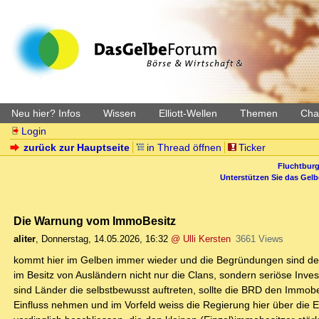
Neu hier? Infos
Wissen
Elliott-Wellen
Themen
Char
Login
zurück zur Hauptseite
in Thread öffnen
Ticker
Fluchtburg
Unterstützen Sie das Gel
Die Warnung vom ImmoBesitz
aliter
,
Donnerstag, 14.05.2026, 16:32
@ Ulli Kersten
3661 Views
kommt hier im Gelben immer wieder und die Begründungen sind denk
im Besitz von Ausländern nicht nur die Clans, sondern seriöse Inv
sind Länder die selbstbewusst auftreten, sollte die BRD den Immob
Einfluss nehmen und im Vorfeld weiss die Regierung hier über die