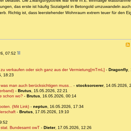
tärker belastet. Die Zwangshypothek war eine m.E. einmalige Massnahm
ngen, das erste ist häufig Sozialgeld in Betongold umzuwandeln auch
erb. Richtig ist, dass leerstehender Wohnraum extrem teuer für den E
26, 07:52
 zu verkaufen oder sich ganz aus der Vermietung[mTmL]
-
Dragonfly
,
, 18:23
s, was man auch berücksichtigen muss...
-
stocksorcerer
,
14.05.2026, 
erband)
-
Brutus
,
15.05.2026, 22:21
te schon wo?
-
Brutus
,
16.05.2026, 00:14
oten. (Mit Link)
-
neptun
,
16.05.2026, 17:34
erschaft
-
Brutus
,
17.05.2026, 19:10
9:52
. stat. Bundesamt owT
-
Dieter
,
17.05.2026, 12:26