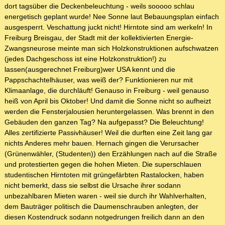
dort tagsüber die Deckenbeleuchtung - weils sooooo schlau
energetisch geplant wurde! Nee Sonne laut Bebauungsplan einfach
ausgesperrt. Veschattung juckt nicht! Hirntote sind am werkeln! In
Freiburg Breisgau, der Stadt mit der kollektivierten Energie-
Zwangsneurose meinte man sich Holzkonstruktionen aufschwatzen
(jedes Dachgeschoss ist eine Holzkonstruktion!) zu
lassen(ausgerechnet Freiburg)wer USA kennt und die
Pappschachtelhäuser, was weiß der? Funktionieren nur mit
Klimaanlage, die durchläuft! Genauso in Freiburg - weil genauso
heiß von April bis Oktober! Und damit die Sonne nicht so aufheizt
werden die Fensterjalousien heruntergelassen. Was brennt in den
Gebäuden den ganzen Tag? Na aufgepasst? Die Beleuchtung!
Alles zertifizierte Passivhäuser! Weil die durften eine Zeit lang gar
nichts Anderes mehr bauen. Hernach gingen die Verursacher
(Grünenwähler, (Studenten)) den Erzählungen nach auf die Straße
und protestierten gegen die hohen Mieten. Die superschlauen
studentischen Hirntoten mit grüngefärbten Rastalocken, haben
nicht bemerkt, dass sie selbst die Ursache ihrer sodann
unbezahlbaren Mieten waren - weil sie durch ihr Wahlverhalten,
dem Bauträger politisch die Daumenschrauben anlegten, der
diesen Kostendruck sodann notgedrungen freilich dann an den