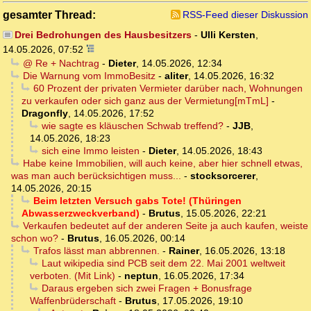
gesamter Thread:
RSS-Feed dieser Diskussion
Drei Bedrohungen des Hausbesitzers
-
Ulli Kersten
,
14.05.2026, 07:52
@ Re + Nachtrag
-
Dieter
,
14.05.2026, 12:34
Die Warnung vom ImmoBesitz
-
aliter
,
14.05.2026, 16:32
60 Prozent der privaten Vermieter darüber nach, Wohnungen
zu verkaufen oder sich ganz aus der Vermietung[mTmL]
-
Dragonfly
,
14.05.2026, 17:52
wie sagte es kläuschen Schwab treffend?
-
JJB
,
14.05.2026, 18:23
sich eine Immo leisten
-
Dieter
,
14.05.2026, 18:43
Habe keine Immobilien, will auch keine, aber hier schnell etwas,
was man auch berücksichtigen muss...
-
stocksorcerer
,
14.05.2026, 20:15
Beim letzten Versuch gabs Tote! (Thüringen
Abwasserzweckverband)
-
Brutus
,
15.05.2026, 22:21
Verkaufen bedeutet auf der anderen Seite ja auch kaufen, weiste
schon wo?
-
Brutus
,
16.05.2026, 00:14
Trafos lässt man abbrennen.
-
Rainer
,
16.05.2026, 13:18
Laut wikipedia sind PCB seit dem 22. Mai 2001 weltweit
verboten. (Mit Link)
-
neptun
,
16.05.2026, 17:34
Daraus ergeben sich zwei Fragen + Bonusfrage
Waffenbrüderschaft
-
Brutus
,
17.05.2026, 19:10