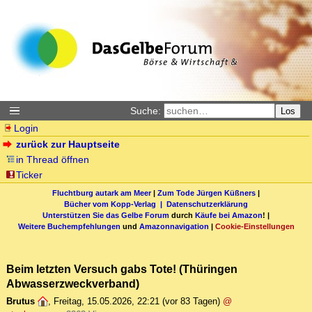
Suche:
Los
Login
zurück zur Hauptseite
in Thread öffnen
Ticker
Fluchtburg autark am Meer
|
Zum Tode Jürgen Küßners
|
Bücher vom Kopp-Verlag |
Datenschutzerklärung
Unterstützen Sie das Gelbe Forum
durch
Käufe bei Amazon
! |
Weitere Buchempfehlungen
und
Amazonnavigation
|
Cookie-Einstellungen
Beim letzten Versuch gabs Tote! (Thüringen
Abwasserzweckverband)
Brutus
,
Freitag, 15.05.2026, 22:21
(vor 83 Tagen)
@