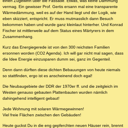
einen Zugewinn über die Fassade. Etwas, was keine Dämmung
vermag. Ein gewisser Prof. Gertis ersann mal eine transparente
Wärmedämmung, weil es auf der Hand liegt und der Logik, wie
eben skizziert, entspricht. Er muss mutmasslich dann Besuch
bekommen haben und wurde ganz kleinlaut hinterher. Und Konrad
Fischer ist mittlerweile auf dem Status eines Märtyrers in dem
Zusammenhang.
Kurz das Energiegerede ist von den 300 reichsten Familien
ersonnen worden (CO2 Agenda). Ich will gar nicht mal sagen, dass
die Idee Energie einzusparen dumm sei, ganz im Gegenteil.
Denn dann dürften diese dichten Bebauungen von heute niemals
so stattfinden, ergo ist es anscheinend doch egal!
Die Neubaugebiete der DDR der 1970er ff. und die zeitgleich im
Westen genauso gebauten Plattenbauten wurden nämlich
dahingehend intelligent gebaut!
Jede Wohnung mit solaren Wärmegewinnen!
Viel freie Flächen zwischen den Gebäuden!
Heute guckst Du in die eng gepferchten neuen Häuser rein, brennt