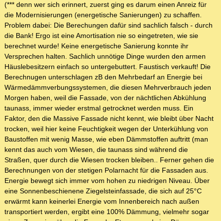
(*** denn wer sich erinnert, zuerst ging es darum einen Anreiz für
die Modernisierungen (energetische Sanierungen) zu schaffen.
Problem dabei: Die Berechungen dafür sind sachlich falsch - durch
die Bank! Ergo ist eine Amortisation nie so eingetreten, wie sie
berechnet wurde! Keine energetische Sanierung konnte ihr
Versprechen halten. Sachlich unnötige Dinge wurden den armen
Häuslebesitzern einfach so untergebuttert. Faustisch verkauft! Die
Berechnugen unterschlagen zB den Mehrbedarf an Energie bei
Wärmedämmverbungssystemen, die diesen Mehrverbrauch jeden
Morgen haben, weil die Fassade, von der nächtlichen Abkühlung
taunass, immer wieder erstmal getrocknet werden muss. Ein
Faktor, den die Massive Fassade nicht kennt, wie bleibt über Nacht
trocken, weil hier keine Feuchtigkeit wegen der Unterkühlung von
Baustoffen mit wenig Masse, wie eben Dämmstoffen auftritt (man
kennt das auch vom Wiesen, die taunass sind während die
Straßen, quer durch die Wiesen trocken bleiben.. Ferner gehen die
Berechnungen von der stetigen Polarnacht für die Fassaden aus.
Energie bewegt sich immer vom hohen zu niedrigen Niveau. Über
eine Sonnenbeschienene Ziegelsteinfassade, die sich auf 25°C
erwärmt kann keinerlei Energie vom Innenbereich nach außen
transportiert werden, ergibt eine 100% Dämmung, vielmehr sogar