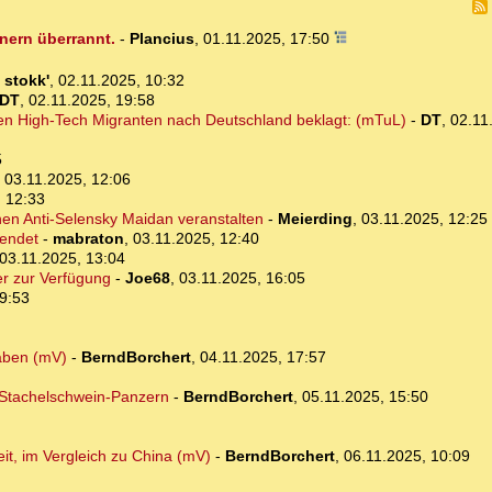
nern überrannt.
-
Plancius
,
01.11.2025, 17:50
-
stokk'
,
02.11.2025, 10:32
DT
,
02.11.2025, 19:58
en High-Tech Migranten nach Deutschland beklagt: (mTuL)
-
DT
,
02.11
5
,
03.11.2025, 12:06
, 12:33
nen Anti-Selensky Maidan veranstalten
-
Meierding
,
03.11.2025, 12:25
lendet
-
mabraton
,
03.11.2025, 12:40
03.11.2025, 13:04
r zur Verfügung
-
Joe68
,
03.11.2025, 16:05
9:53
haben (mV)
-
BerndBorchert
,
04.11.2025, 17:57
 Stachelschwein-Panzern
-
BerndBorchert
,
05.11.2025, 15:50
eit, im Vergleich zu China (mV)
-
BerndBorchert
,
06.11.2025, 10:09