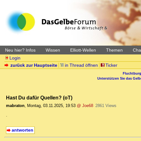
Neu hier? Infos
Wissen
Elliott-Wellen
Themen
Char
Login
zurück zur Hauptseite
in Thread öffnen
Ticker
Fluchtburg
Unterstützen Sie das Gel
Hast Du dafür Quellen? (oT)
mabraton
,
Montag, 03.11.2025, 19:53
@ Joe68
2861 Views
.
antworten