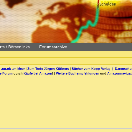
ts / Börsenlinks
Forumsarchive
 autark am Meer
|
Zum Tode Jürgen Küßners
|
Bücher vom Kopp-Verlag |
Datenschut
be Forum
durch
Käufe bei Amazon
! |
Weitere Buchempfehlungen
und
Amazonnavigat