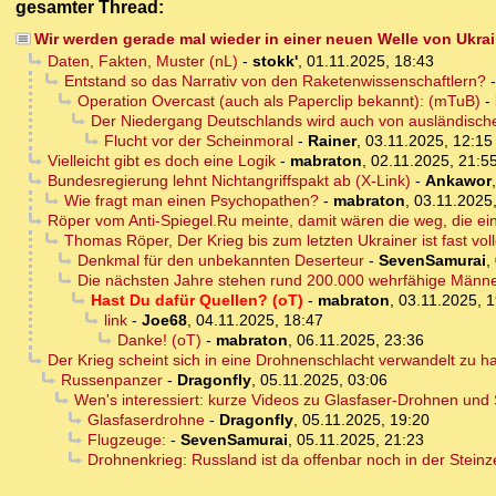
gesamter Thread:
Wir werden gerade mal wieder in einer neuen Welle von Ukrai
Daten, Fakten, Muster (nL)
-
stokk'
,
01.11.2025, 18:43
Entstand so das Narrativ von den Raketenwissenschaftlern?
Operation Overcast (auch als Paperclip bekannt): (mTuB)
-
Der Niedergang Deutschlands wird auch von ausländisch
Flucht vor der Scheinmoral
-
Rainer
,
03.11.2025, 12:15
Vielleicht gibt es doch eine Logik
-
mabraton
,
02.11.2025, 21:5
Bundesregierung lehnt Nichtangriffspakt ab (X-Link)
-
Ankawor
Wie fragt man einen Psychopathen?
-
mabraton
,
03.11.2025
Röper vom Anti-Spiegel.Ru meinte, damit wären die weg, die ei
Thomas Röper, Der Krieg bis zum letzten Ukrainer ist fast vol
Denkmal für den unbekannten Deserteur
-
SevenSamurai
,
Die nächsten Jahre stehen rund 200.000 wehrfähige Männe
Hast Du dafür Quellen? (oT)
-
mabraton
,
03.11.2025, 1
link
-
Joe68
,
04.11.2025, 18:47
Danke! (oT)
-
mabraton
,
06.11.2025, 23:36
Der Krieg scheint sich in eine Drohnenschlacht verwandelt zu 
Russenpanzer
-
Dragonfly
,
05.11.2025, 03:06
Wen's interessiert: kurze Videos zu Glasfaser-Drohnen und
Glasfaserdrohne
-
Dragonfly
,
05.11.2025, 19:20
Flugzeuge:
-
SevenSamurai
,
05.11.2025, 21:23
Drohnenkrieg: Russland ist da offenbar noch in der Steinz