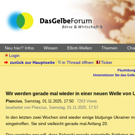
Neu hier? Infos
Wissen
Elliott-Wellen
Themen
Char
Login
zurück zur Hauptseite
in Thread öffnen
Ticker
Fluchtburg
Unterstützen Sie das Gel
Wir werden gerade mal wieder in einer neuen Welle von 
Plancius
,
Samstag, 01.11.2025, 17:50
7263 Views
bearbeitet von Plancius, Samstag, 01.11.2025, 17:57
In den letzten zwei Wochen sind wieder einige blutjunge Ukrainer m
eingetroffen. Sie sind vielleicht gerade mal Anfang 20.
Das verstehe wer will, dass Selenski gerade potentielle Soldaten im 