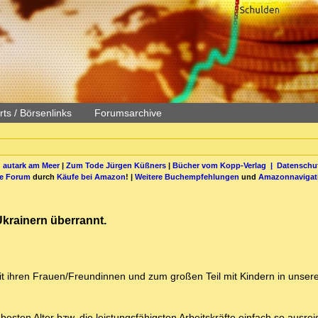
ts / Börsenlinks
Forumsarchive
 autark am Meer
|
Zum Tode Jürgen Küßners
|
Bücher vom Kopp-Verlag |
Datenschut
be Forum
durch
Käufe bei Amazon
! |
Weitere Buchempfehlungen
und
Amazonnavigat
Ukrainern überrannt.
it ihren Frauen/Freundinnen und zum großen Teil mit Kindern in unsere
besten Alter bzw. die leistungsfähigsten Arbeitskräfte einfach so ausrei