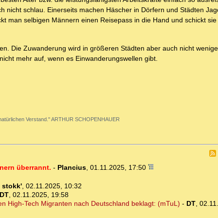
ich nicht schlau. Einerseits machen Häscher in Dörfern und Städten Jag
ckt man selbigen Männern einen Reisepass in die Hand und schickt sie
lten. Die Zuwanderung wird in größeren Städten aber auch nicht weniger 
nicht mehr auf, wenn es Einwanderungswellen gibt.
g den natürlichen Verstand." ARTHUR SCHOPENHAUER
nern überrannt.
-
Plancius
,
01.11.2025, 17:50
-
stokk'
,
02.11.2025, 10:32
DT
,
02.11.2025, 19:58
en High-Tech Migranten nach Deutschland beklagt: (mTuL)
-
DT
,
02.11