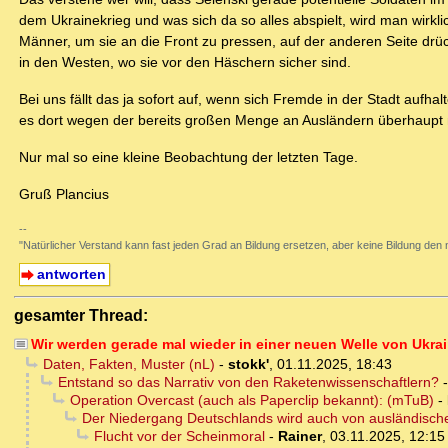
dem Ukrainekrieg und was sich da so alles abspielt, wird man wirkl
Männer, um sie an die Front zu pressen, auf der anderen Seite drü
in den Westen, wo sie vor den Häschern sicher sind.
Bei uns fällt das ja sofort auf, wenn sich Fremde in der Stadt aufha
es dort wegen der bereits großen Menge an Ausländern überhaupt 
Nur mal so eine kleine Beobachtung der letzten Tage.
Gruß Plancius
--
"Natürlicher Verstand kann fast jeden Grad an Bildung ersetzen, aber keine Bildun
antworten
gesamter Thread:
Wir werden gerade mal wieder in einer neuen Welle von Ukrai
Daten, Fakten, Muster (nL)
-
stokk'
,
01.11.2025, 18:43
Entstand so das Narrativ von den Raketenwissenschaftlern?
Operation Overcast (auch als Paperclip bekannt): (mTuB)
-
Der Niedergang Deutschlands wird auch von ausländisch
Flucht vor der Scheinmoral
-
Rainer
,
03.11.2025, 12:15