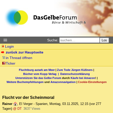
Suche:
Los
Login
zurück zur Hauptseite
in Thread öffnen
Ticker
Fluchtburg autark am Meer
|
Zum Tode Jürgen Küßners
|
Bücher vom Kopp-Verlag |
Datenschutzerklärung
Unterstützen Sie das Gelbe Forum
durch
Käufe bei Amazon
! |
Weitere Buchempfehlungen
und
Amazonnavigation
|
Cookie-Einstellungen
Flucht vor der Scheinmoral
Rainer
,
El Verger - Spanien
,
Montag, 03.11.2025, 12:15
(vor 277
Tagen)
@ DT
3637 Views