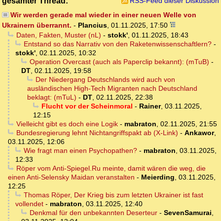
gesamter Thread:
RSS-Feed dieser Diskussion
Wir werden gerade mal wieder in einer neuen Welle von
Ukrainern überrannt.
-
Plancius
,
01.11.2025, 17:50
Daten, Fakten, Muster (nL)
-
stokk'
,
01.11.2025, 18:43
Entstand so das Narrativ von den Raketenwissenschaftlern?
-
stokk'
,
02.11.2025, 10:32
Operation Overcast (auch als Paperclip bekannt): (mTuB)
-
DT
,
02.11.2025, 19:58
Der Niedergang Deutschlands wird auch von
ausländischen High-Tech Migranten nach Deutschland
beklagt: (mTuL)
-
DT
,
02.11.2025, 22:38
Flucht vor der Scheinmoral
-
Rainer
,
03.11.2025,
12:15
Vielleicht gibt es doch eine Logik
-
mabraton
,
02.11.2025, 21:55
Bundesregierung lehnt Nichtangriffspakt ab (X-Link)
-
Ankawor
,
03.11.2025, 12:06
Wie fragt man einen Psychopathen?
-
mabraton
,
03.11.2025,
12:33
Röper vom Anti-Spiegel.Ru meinte, damit wären die weg, die
einen Anti-Selensky Maidan veranstalten
-
Meierding
,
03.11.2025,
12:25
Thomas Röper, Der Krieg bis zum letzten Ukrainer ist fast
vollendet
-
mabraton
,
03.11.2025, 12:40
Denkmal für den unbekannten Deserteur
-
SevenSamurai
,