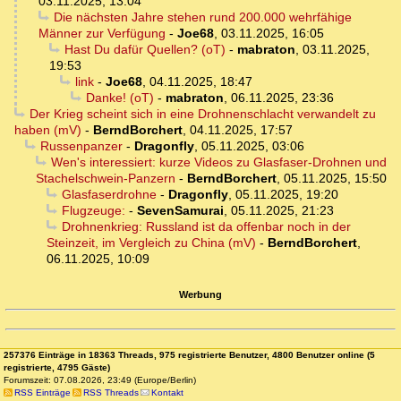
03.11.2025, 13:04
Die nächsten Jahre stehen rund 200.000 wehrfähige
Männer zur Verfügung
-
Joe68
,
03.11.2025, 16:05
Hast Du dafür Quellen? (oT)
-
mabraton
,
03.11.2025,
19:53
link
-
Joe68
,
04.11.2025, 18:47
Danke! (oT)
-
mabraton
,
06.11.2025, 23:36
Der Krieg scheint sich in eine Drohnenschlacht verwandelt zu
haben (mV)
-
BerndBorchert
,
04.11.2025, 17:57
Russenpanzer
-
Dragonfly
,
05.11.2025, 03:06
Wen's interessiert: kurze Videos zu Glasfaser-Drohnen und
Stachelschwein-Panzern
-
BerndBorchert
,
05.11.2025, 15:50
Glasfaserdrohne
-
Dragonfly
,
05.11.2025, 19:20
Flugzeuge:
-
SevenSamurai
,
05.11.2025, 21:23
Drohnenkrieg: Russland ist da offenbar noch in der
Steinzeit, im Vergleich zu China (mV)
-
BerndBorchert
,
06.11.2025, 10:09
Werbung
257376 Einträge in 18363 Threads, 975 registrierte Benutzer, 4800 Benutzer online (5
registrierte, 4795 Gäste)
Forumszeit: 07.08.2026, 23:49 (Europe/Berlin)
RSS Einträge
RSS Threads
Kontakt