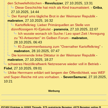
den Schwefelhölzchen
-
Revoluzzer
,
27.10.2025, 13:31
Diese Geschichte hat mich als Kind traumatisiert.
-
Griba
,
27.10.2025, 14:44
Der Kampf ums tägliche Brot in der Weimarer Republik
-
mabraton
,
27.10.2025, 16:32
Kartoffelkrieg: Lieber Primärquellen an Stelle von
dünnflüssigem KI-Ejakulat
-
paranoia
,
27.10.2025, 22:07
Ich wusste wonach ich Suche / Leo spart Zeit / Anregung
zu "KI-Antworten" im Gelben Forum
-
mabraton
,
28.10.2025, 06:43
KI-Zusammenfassung zum "Overrather Kartoffelkrieg"
-
mabraton
,
28.10.2025, 07:47
Die kommende linke Diktatur in der Weimarer Republik
-
mabraton
,
27.10.2025, 18:27
schweres Heizölkraftwerk Netzreserve wieder voll in Betrieb
-
Fidel
,
27.10.2025, 09:01
Ulrike Herrmann erklärt seit langem der Öffentlichkeit, was WEF
und Super-Reiche mit uns vorhaben.
-
SevenSamurai
,
27.10.2025,
10:21
Werbung
257402 Einträge in 18365 Threads, 975 registrierte Benutzer, 4379 Benutzer online (9