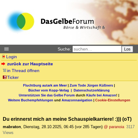
Suche:
Los
Login
zurück zur Hauptseite
in Thread öffnen
Ticker
Fluchtburg autark am Meer
|
Zum Tode Jürgen Küßners
|
Bücher vom Kopp-Verlag |
Datenschutzerklärung
Unterstützen Sie das Gelbe Forum
durch
Käufe bei Amazon
! |
Weitere Buchempfehlungen
und
Amazonnavigation
|
Cookie-Einstellungen
Du erinnerst mich an meine Schauspielkarriere! :))) (oT)
mabraton
,
Dienstag, 28.10.2025, 06:45
(vor 285 Tagen)
@ paranoia
3117
Views