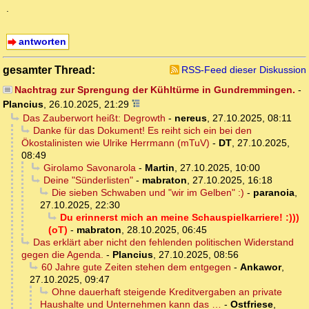
.
antworten
gesamter Thread:
RSS-Feed dieser Diskussion
Nachtrag zur Sprengung der Kühltürme in Gundremmingen.
-
Plancius
,
26.10.2025, 21:29
Das Zauberwort heißt: Degrowth
-
nereus
,
27.10.2025, 08:11
Danke für das Dokument! Es reiht sich ein bei den
Ökostalinisten wie Ulrike Herrmann (mTuV)
-
DT
,
27.10.2025,
08:49
Girolamo Savonarola
-
Martin
,
27.10.2025, 10:00
Deine "Sünderlisten"
-
mabraton
,
27.10.2025, 16:18
Die sieben Schwaben und "wir im Gelben" :)
-
paranoia
,
27.10.2025, 22:30
Du erinnerst mich an meine Schauspielkarriere! :)))
(oT)
-
mabraton
,
28.10.2025, 06:45
Das erklärt aber nicht den fehlenden politischen Widerstand
gegen die Agenda.
-
Plancius
,
27.10.2025, 08:56
60 Jahre gute Zeiten stehen dem entgegen
-
Ankawor
,
27.10.2025, 09:47
Ohne dauerhaft steigende Kreditvergaben an private
Haushalte und Unternehmen kann das …
-
Ostfriese
,