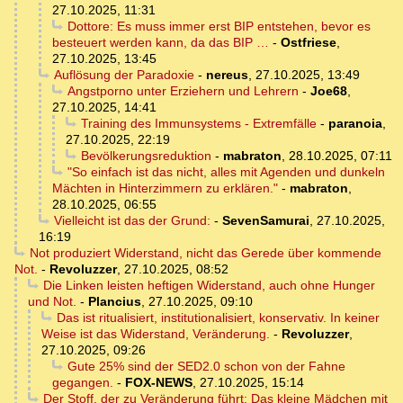
27.10.2025, 11:31
Dottore: Es muss immer erst BIP entstehen, bevor es
besteuert werden kann, da das BIP …
-
Ostfriese
,
27.10.2025, 13:45
Auflösung der Paradoxie
-
nereus
,
27.10.2025, 13:49
Angstporno unter Erziehern und Lehrern
-
Joe68
,
27.10.2025, 14:41
Training des Immunsystems - Extremfälle
-
paranoia
,
27.10.2025, 22:19
Bevölkerungsreduktion
-
mabraton
,
28.10.2025, 07:11
"So einfach ist das nicht, alles mit Agenden und dunkeln
Mächten in Hinterzimmern zu erklären."
-
mabraton
,
28.10.2025, 06:55
Vielleicht ist das der Grund:
-
SevenSamurai
,
27.10.2025,
16:19
Not produziert Widerstand, nicht das Gerede über kommende
Not.
-
Revoluzzer
,
27.10.2025, 08:52
Die Linken leisten heftigen Widerstand, auch ohne Hunger
und Not.
-
Plancius
,
27.10.2025, 09:10
Das ist ritualisiert, institutionalisiert, konservativ. In keiner
Weise ist das Widerstand, Veränderung.
-
Revoluzzer
,
27.10.2025, 09:26
Gute 25% sind der SED2.0 schon von der Fahne
gegangen.
-
FOX-NEWS
,
27.10.2025, 15:14
Der Stoff, der zu Veränderung führt: Das kleine Mädchen mit