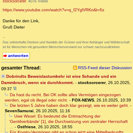
stocksorcerer
4076 Views
https://www.youtube.com/watch?v=q_f2YglVRKo&t=5s
Danke für den Link,
Gruß Dieter
--
Das sektenhafte Denken und Handeln der Grünen und ihrer Anhänger und Wählerschaft
ist für Menschen mit gesundem Menschenverstand nur schwer nachzuvollziehen.
antworten
gesamter Thread:
RSS-Feed dieser Diskussion
Dobrindts Beweislastumkehr ist eine Schande und ein
Dammbruch, wenn sie durchkommt.
-
stocksorcerer
,
26.10.2025,
09:37
Da hast du recht. Bei OK sollte alles Vermögen eingezogen
werden, egal ob illegal oder nicht.
-
FOX-NEWS
,
26.10.2025, 10:39
Die letzten 5 Jahre haben doch klar gezeigt, wie es weiter geht.
-
SevenSamurai
,
26.10.2025, 11:16
Uwe Wesel: Es bedeutet die Entmachtung der
'Gentilverbände' [1], die Durchsetzung von zentraler Herrschaft
…
-
Ostfriese
,
26.10.2025, 18:55
Für Krypto-Vermögen gibt es schon jetzt eine Mittelherkunfts