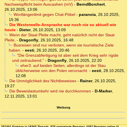
Nachweispflicht beim Auscashen (mV)
-
BerndBorchert
,
26.10.2025, 13:06
Wortlängenlimit gegen Chat-Pöbel
-
paranoia
,
26.10.2025,
15:36
Die Westerwelle-Ansprache war noch nie so aktuell wie
heute
-
Dieter
,
26.10.2025, 13:09
Wenn der Staat Pleite macht, geht natürlich nicht der Staat
Pleite,
-
Dragonfly
,
26.10.2025, 16:48
Busreisen sind nur verboten, wenn sie touristische Ziele
haben.
-
eesti
,
26.10.2025, 20:46
"Die Grenzabfertigung ist aber seit dem Krieg sehr rigide
und zeitraubend."
-
Dragonfly
,
26.10.2025, 22:20
eher3. auf beiden Seiten, allerdings ist der Stau
üblicherweise von den Polen verursacht.
-
eesti
,
28.10.2025,
12:08
Die Unmöglichkeit des Nichtbeweises
-
Rainer
,
26.10.2025,
19:27
Die Beweislastumkehr wird nie durchkommen
-
D-Marker
,
12.11.2025, 13:01
Werbung
257401 Einträge in 18365 Threads, 975 registrierte Benutzer, 4387 Benutzer online (4