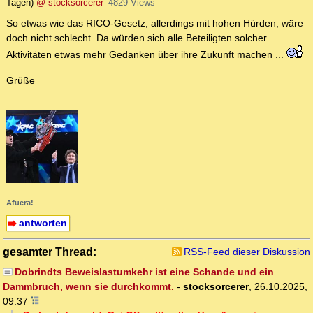
Tagen)
@ stocksorcerer
4829 Views
So etwas wie das RICO-Gesetz, allerdings mit hohen Hürden, wäre
doch nicht schlecht. Da würden sich alle Beteiligten solcher
Aktivitäten etwas mehr Gedanken über ihre Zukunft machen ...
Grüße
--
Afuera!
antworten
gesamter Thread:
RSS-Feed dieser Diskussion
Dobrindts Beweislastumkehr ist eine Schande und ein
Dammbruch, wenn sie durchkommt.
-
stocksorcerer
,
26.10.2025,
09:37