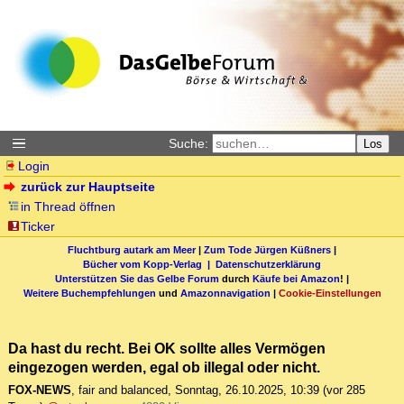
Suche:
Los
Login
zurück zur Hauptseite
in Thread öffnen
Ticker
Fluchtburg autark am Meer
|
Zum Tode Jürgen Küßners
|
Bücher vom Kopp-Verlag |
Datenschutzerklärung
Unterstützen Sie das Gelbe Forum
durch
Käufe bei Amazon
! |
Weitere Buchempfehlungen
und
Amazonnavigation
|
Cookie-Einstellungen
Da hast du recht. Bei OK sollte alles Vermögen
eingezogen werden, egal ob illegal oder nicht.
FOX-NEWS
,
fair and balanced
,
Sonntag, 26.10.2025, 10:39
(vor 285