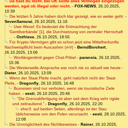
Da hast du recht. Bei OK sollte alles Vermögen eingezogen
werden, egal ob illegal oder nicht.
-
FOX-NEWS
,
26.10.2025,
10:39
Die letzten 5 Jahre haben doch klar gezeigt, wie es weiter geht.
-
SevenSamurai
,
26.10.2025, 11:16
Uwe Wesel: Es bedeutet die Entmachtung der
'Gentilverbände' [1], die Durchsetzung von zentraler Herrschaft
…
-
Ostfriese
,
26.10.2025, 18:55
Für Krypto-Vermögen gibt es schon jetzt eine Mittelherkunfts
Nachweispflicht beim Auscashen (mV)
-
BerndBorchert
,
26.10.2025, 13:06
Wortlängenlimit gegen Chat-Pöbel
-
paranoia
,
26.10.2025,
15:36
Die Westerwelle-Ansprache war noch nie so aktuell wie heute
-
Dieter
,
26.10.2025, 13:09
Wenn der Staat Pleite macht, geht natürlich nicht der Staat
Pleite,
-
Dragonfly
,
26.10.2025, 16:48
Busreisen sind nur verboten, wenn sie touristische Ziele
haben.
-
eesti
,
26.10.2025, 20:46
"Die Grenzabfertigung ist aber seit dem Krieg sehr rigide
und zeitraubend."
-
Dragonfly
,
26.10.2025, 22:20
eher3. auf beiden Seiten, allerdings ist der Stau
üblicherweise von den Polen verursacht.
-
eesti
,
28.10.2025,
12:08
Die Unmöglichkeit des Nichtbeweises
-
Rainer
,
26.10.2025,