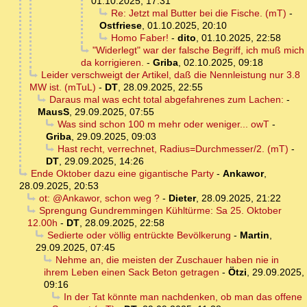
01.10.2025, 17:31
Re: Jetzt mal Butter bei die Fische. (mT)
-
Ostfriese
,
01.10.2025, 20:10
Homo Faber!
-
dito
,
01.10.2025, 22:58
"Widerlegt" war der falsche Begriff, ich muß mich
da korrigieren.
-
Griba
,
02.10.2025, 09:18
Leider verschweigt der Artikel, daß die Nennleistung nur 3.8
MW ist. (mTuL)
-
DT
,
28.09.2025, 22:55
Daraus mal was echt total abgefahrenes zum Lachen:
-
MausS
,
29.09.2025, 07:55
Was sind schon 100 m mehr oder weniger... owT
-
Griba
,
29.09.2025, 09:03
Hast recht, verrechnet, Radius=Durchmesser/2. (mT)
-
DT
,
29.09.2025, 14:26
Ende Oktober dazu eine gigantische Party
-
Ankawor
,
28.09.2025, 20:53
ot: @Ankawor, schon weg ?
-
Dieter
,
28.09.2025, 21:22
Sprengung Gundremmingen Kühltürme: Sa 25. Oktober
12.00h
-
DT
,
28.09.2025, 22:58
Sedierte oder völlig entrückte Bevölkerung
-
Martin
,
29.09.2025, 07:45
Nehme an, die meisten der Zuschauer haben nie in
ihrem Leben einen Sack Beton getragen
-
Ötzi
,
29.09.2025,
09:16
In der Tat könnte man nachdenken, ob man das offene