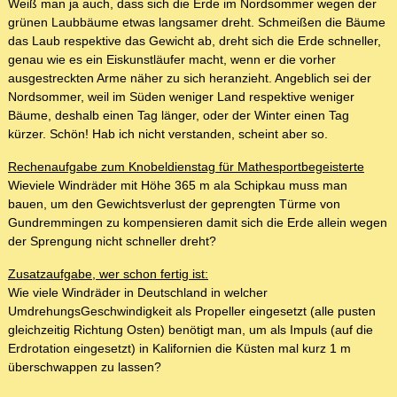
Weiß man ja auch, dass sich die Erde im Nordsommer wegen der
grünen Laubbäume etwas langsamer dreht. Schmeißen die Bäume
das Laub respektive das Gewicht ab, dreht sich die Erde schneller,
genau wie es ein Eiskunstläufer macht, wenn er die vorher
ausgestreckten Arme näher zu sich heranzieht. Angeblich sei der
Nordsommer, weil im Süden weniger Land respektive weniger
Bäume, deshalb einen Tag länger, oder der Winter einen Tag
kürzer. Schön! Hab ich nicht verstanden, scheint aber so.
Rechenaufgabe zum Knobeldienstag für Mathesportbegeisterte
Wieviele Windräder mit Höhe 365 m ala Schipkau muss man
bauen, um den Gewichtsverlust der geprengten Türme von
Gundremmingen zu kompensieren damit sich die Erde allein wegen
der Sprengung nicht schneller dreht?
Zusatzaufgabe, wer schon fertig ist:
Wie viele Windräder in Deutschland in welcher
UmdrehungsGeschwindigkeit als Propeller eingesetzt (alle pusten
gleichzeitig Richtung Osten) benötigt man, um als Impuls (auf die
Erdrotation eingesetzt) in Kalifornien die Küsten mal kurz 1 m
überschwappen zu lassen?