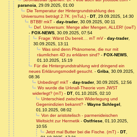
paranoia
,
29.09.2025, 01:00
Die Temperatur der Hintergrundstrahlung des
Universums beträgt 2.7K. (mTuL)
-
DT
,
29.09.2025, 14:30
BTBB! mkT
-
day-trader
,
30.09.2025, 00:11
Def. Universum: Menge aller Mengen, ALLER! (owT)
-
FOX-NEWS
,
30.09.2025, 07:54
Frage: Wärst Du bereit.... mT mV
-
day-trader
,
30.09.2025, 13:11
Was sind denn Phänomene, die nur mit
räumlichen 4D zu erklären sind?
-
FOX-NEWS
,
01.10.2025, 15:19
Für die Hintergrundstrahlung wird dringend ein
neues Erklärungsmodell gesucht.
-
Griba
,
30.09.2025,
08:36
Unbedingt! mkT
-
day-trader
,
30.09.2025, 12:56
Wo wurde die Urknall-Theorie vom JWST
widerlegt? (mT)
-
DT
,
01.10.2025, 02:10
Unterschied zwischen Widerlegung und
Gegenindizien bekannt?
-
Wayne Schlegel
,
01.10.2025, 08:02
Von der aristotelisch - parmenideischen
Weltsicht zur Hermetik
-
Ostfriese
,
01.10.2025,
10:55
Jetzt mal Butter bei die Fische. (mT)
-
DT
,