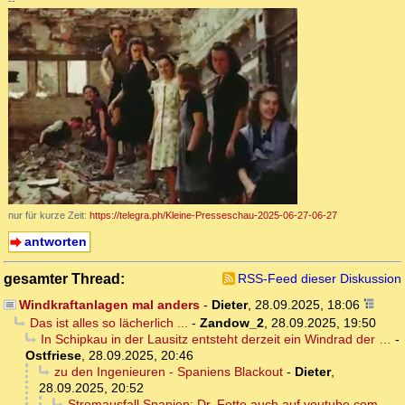
--
nur für kurze Zeit:
https://telegra.ph/Kleine-Presseschau-2025-06-27-06-27
antworten
gesamter Thread:
RSS-Feed dieser Diskussion
Windkraftanlagen mal anders
-
Dieter
,
28.09.2025, 18:06
Das ist alles so lächerlich ...
-
Zandow_2
,
28.09.2025, 19:50
In Schipkau in der Lausitz entsteht derzeit ein Windrad der …
-
Ostfriese
,
28.09.2025, 20:46
zu den Ingenieuren - Spaniens Blackout
-
Dieter
,
28.09.2025, 20:52
Stromausfall Spanien: Dr. Fette auch auf youtube.com
-