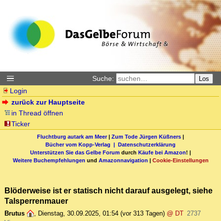
Suche:
Los
Login
zurück zur Hauptseite
in Thread öffnen
Ticker
Fluchtburg autark am Meer
|
Zum Tode Jürgen Küßners
|
Bücher vom Kopp-Verlag |
Datenschutzerklärung
Unterstützen Sie das Gelbe Forum
durch
Käufe bei Amazon
! |
Weitere Buchempfehlungen
und
Amazonnavigation
|
Cookie-Einstellungen
Blöderweise ist er statisch nicht darauf ausgelegt, siehe
Talsperrenmauer
Brutus
,
Dienstag, 30.09.2025, 01:54
(vor 313 Tagen)
@ DT
2737