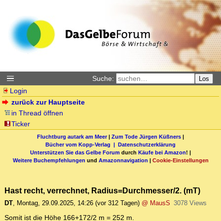
Suche:
Los
Login
zurück zur Hauptseite
in Thread öffnen
Ticker
Fluchtburg autark am Meer
|
Zum Tode Jürgen Küßners
|
Bücher vom Kopp-Verlag |
Datenschutzerklärung
Unterstützen Sie das Gelbe Forum
durch
Käufe bei Amazon
! |
Weitere Buchempfehlungen
und
Amazonnavigation
|
Cookie-Einstellungen
Hast recht, verrechnet, Radius=Durchmesser/2. (mT)
DT
,
Montag, 29.09.2025, 14:26
(vor 312 Tagen)
@ MausS
3078 Views
Somit ist die Höhe 166+172/2 m = 252 m.