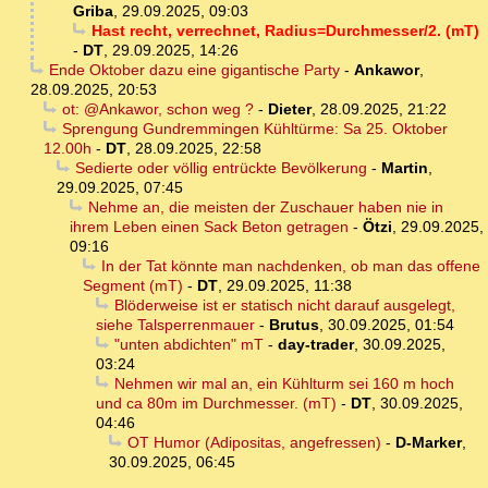
Griba
,
29.09.2025, 09:03
Hast recht, verrechnet, Radius=Durchmesser/2. (mT)
-
DT
,
29.09.2025, 14:26
Ende Oktober dazu eine gigantische Party
-
Ankawor
,
28.09.2025, 20:53
ot: @Ankawor, schon weg ?
-
Dieter
,
28.09.2025, 21:22
Sprengung Gundremmingen Kühltürme: Sa 25. Oktober
12.00h
-
DT
,
28.09.2025, 22:58
Sedierte oder völlig entrückte Bevölkerung
-
Martin
,
29.09.2025, 07:45
Nehme an, die meisten der Zuschauer haben nie in
ihrem Leben einen Sack Beton getragen
-
Ötzi
,
29.09.2025,
09:16
In der Tat könnte man nachdenken, ob man das offene
Segment (mT)
-
DT
,
29.09.2025, 11:38
Blöderweise ist er statisch nicht darauf ausgelegt,
siehe Talsperrenmauer
-
Brutus
,
30.09.2025, 01:54
"unten abdichten" mT
-
day-trader
,
30.09.2025,
03:24
Nehmen wir mal an, ein Kühlturm sei 160 m hoch
und ca 80m im Durchmesser. (mT)
-
DT
,
30.09.2025,
04:46
OT Humor (Adipositas, angefressen)
-
D-Marker
,
30.09.2025, 06:45