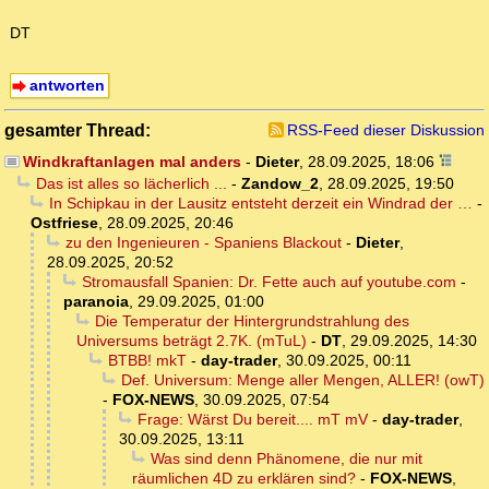
DT
antworten
gesamter Thread:
RSS-Feed dieser Diskussion
Windkraftanlagen mal anders
-
Dieter
,
28.09.2025, 18:06
Das ist alles so lächerlich ...
-
Zandow_2
,
28.09.2025, 19:50
In Schipkau in der Lausitz entsteht derzeit ein Windrad der …
-
Ostfriese
,
28.09.2025, 20:46
zu den Ingenieuren - Spaniens Blackout
-
Dieter
,
28.09.2025, 20:52
Stromausfall Spanien: Dr. Fette auch auf youtube.com
-
paranoia
,
29.09.2025, 01:00
Die Temperatur der Hintergrundstrahlung des
Universums beträgt 2.7K. (mTuL)
-
DT
,
29.09.2025, 14:30
BTBB! mkT
-
day-trader
,
30.09.2025, 00:11
Def. Universum: Menge aller Mengen, ALLER! (owT)
-
FOX-NEWS
,
30.09.2025, 07:54
Frage: Wärst Du bereit.... mT mV
-
day-trader
,
30.09.2025, 13:11
Was sind denn Phänomene, die nur mit
räumlichen 4D zu erklären sind?
-
FOX-NEWS
,