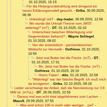
01.10.2025, 15:19
Für die Hintergrundstrahlung wird dringend ein
neues Erklärungsmodell gesucht.
-
Griba
,
30.09.2025,
08:36
Unbedingt! mkT
-
day-trader
,
30.09.2025, 12:56
Wo wurde die Urknall-Theorie vom JWST
widerlegt? (mT)
-
DT
,
01.10.2025, 02:10
Unterschied zwischen Widerlegung und
Gegenindizien bekannt?
-
Wayne Schlegel
,
01.10.2025, 08:02
Von der aristotelisch - parmenideischen
Weltsicht zur Hermetik
-
Ostfriese
,
01.10.2025,
10:55
Jetzt mal Butter bei die Fische. (mT)
-
DT
,
01.10.2025, 17:31
Re: Jetzt mal Butter bei die Fische. (mT)
-
Ostfriese
,
01.10.2025, 20:10
Homo Faber!
-
dito
,
01.10.2025, 22:58
"Widerlegt" war der falsche Begriff, ich muß mich
da korrigieren.
-
Griba
,
02.10.2025, 09:18
Leider verschweigt der Artikel, daß die Nennleistung nur 3.8
MW ist. (mTuL)
-
DT
,
28.09.2025, 22:55
Daraus mal was echt total abgefahrenes zum Lachen:
-
MausS
,
29.09.2025, 07:55
Was sind schon 100 m mehr oder weniger... owT
-