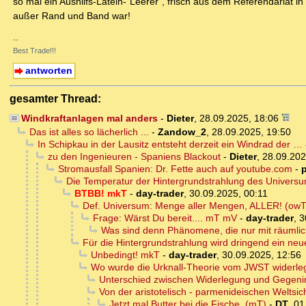
so mal ein Aushilfs-Latein-"Leerer", frisch aus dem Referendariat
außer Rand und Band war!
--
Best Trade!!!
antworten
gesamter Thread:
Windkraftanlagen mal anders
-
Dieter
,
28.09.2025, 18:06
Das ist alles so lächerlich ...
-
Zandow_2
,
28.09.2025, 19:50
In Schipkau in der Lausitz entsteht derzeit ein Windrad der …
zu den Ingenieuren - Spaniens Blackout
-
Dieter
,
28.09.202
Stromausfall Spanien: Dr. Fette auch auf youtube.com
-
Die Temperatur der Hintergrundstrahlung des Universu
BTBB! mkT
-
day-trader
,
30.09.2025, 00:11
Def. Universum: Menge aller Mengen, ALLER! (owT
Frage: Wärst Du bereit.... mT mV
-
day-trader
,
3
Was sind denn Phänomene, die nur mit räumlic
Für die Hintergrundstrahlung wird dringend ein ne
Unbedingt! mkT
-
day-trader
,
30.09.2025, 12:56
Wo wurde die Urknall-Theorie vom JWST widerle
Unterschied zwischen Widerlegung und Gegeni
Von der aristotelisch - parmenideischen Weltsic
Jetzt mal Butter bei die Fische. (mT)
-
DT
,
01