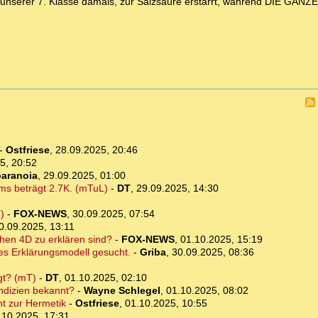
 in unserer 7. Klasse damals, zur Salzsäure erstarrt, während DIE GAN
-
Ostfriese
,
28.09.2025, 20:46
5, 20:52
paranoia
,
29.09.2025, 01:00
ms beträgt 2.7K. (mTuL)
-
DT
,
29.09.2025, 14:30
)
-
FOX-NEWS
,
30.09.2025, 07:54
0.09.2025, 13:11
hen 4D zu erklären sind?
-
FOX-NEWS
,
01.10.2025, 15:19
ues Erklärungsmodell gesucht.
-
Griba
,
30.09.2025, 08:36
gt? (mT)
-
DT
,
01.10.2025, 02:10
ndizien bekannt?
-
Wayne Schlegel
,
01.10.2025, 08:02
ht zur Hermetik
-
Ostfriese
,
01.10.2025, 10:55
.10.2025, 17:31