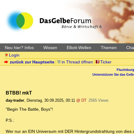
Neu hier? Infos
Wissen
Elliott-Wellen
Themen
Char
Login
zurück zur Hauptseite
in Thread öffnen
Ticker
Fluchtburg
Unterstützen Sie das Gel
BTBB! mkT
day-trader
,
Dienstag, 30.09.2025, 00:11
@ DT
2565 Views
"Begin The Battle, Boys"!
P.S.:
Wer nur an EIN Universum mit DER Hintergrundstrahlung von dies d