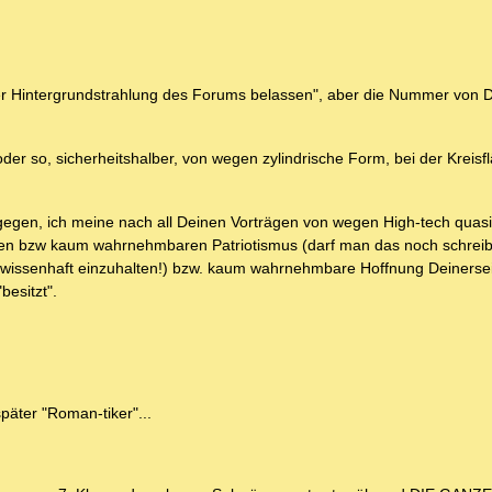
 der Hintergrundstrahlung des Forums belassen", aber die Nummer von 
er so, sicherheitshalber, von wegen zylindrische Form, bei der Kreisfl
gegen, ich meine nach all Deinen Vorträgen von wegen High-tech quas
chen bzw kaum wahrnehmbaren Patriotismus (darf man das noch schrei
gewissenhaft einzuhalten!) bzw. kaum wahrnehmbare Hoffnung Deinersei
besitzt".
päter "Roman-tiker"...