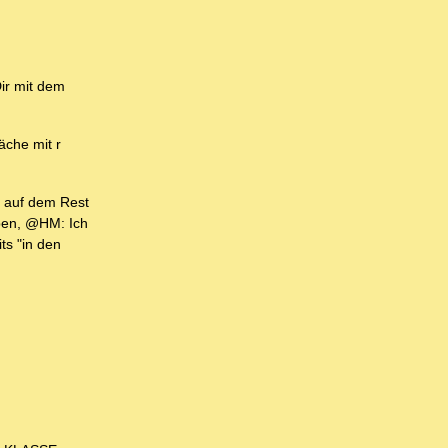
Dir mit dem
äche mit r
i auf dem Rest
ben, @HM: Ich
ts "in den