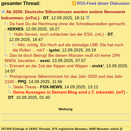
gesamter Thread:
RSS-Feed dieser Diskussion
Ab 2026: Deutsche Silbermünzen werden andere Nennwerte
bekommen. (mTuL)
-
DT
,
12.09.2025, 18:11
Da hast Du die Rechnung ohne die Scheideanstalten gemacht...
-
XERXES
,
12.09.2025, 18:27
Hallo Xerxes, noch schlechter bei der ESG: (mL)
-
DT
,
12.09.2025, 18:47
Hihi, richtig. Ein Hoch auf die damalige LBB. Die hat noch
die Rollen ... mkT
-
igelei
,
12.09.2025, 20:19
Das ist doch Betrug! Bei diesen Münzen muß ich keine 19%
MWSt. bezahlen.
-
eesti
,
13.09.2025, 07:57
Erinnert an die Zeit der Kipper und Wipper
-
stokk'
,
13.09.2025,
14:07
Preisprognose Silbermünzen für das Jahr 2050 und das Jahr
2100
-
PPQ
,
14.09.2025, 11:56
Steile These
-
FOX-NEWS
,
14.09.2025, 13:12
Deine Aussagen in Deinem Blog sind z.T. inkorrekt. (mT)
-
DT
,
16.09.2025, 01:40
Werbung
257350 Einträge in 18361 Threads, 975 registrierte Benutzer, 4085 Benutzer online (3