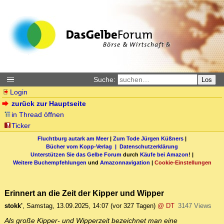
Suche:
Los
Login
zurück zur Hauptseite
in Thread öffnen
Ticker
Fluchtburg autark am Meer
|
Zum Tode Jürgen Küßners
|
Bücher vom Kopp-Verlag |
Datenschutzerklärung
Unterstützen Sie das Gelbe Forum
durch
Käufe bei Amazon
! |
Weitere Buchempfehlungen
und
Amazonnavigation
|
Cookie-Einstellungen
Erinnert an die Zeit der Kipper und Wipper
stokk'
,
Samstag, 13.09.2025, 14:07
(vor 327 Tagen)
@ DT
3147 Views
Als große Kipper- und Wipperzeit bezeichnet man eine