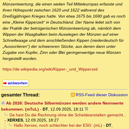
Münzentwertung, die einen weiten Teil Mitteleuropas erfasste und
ihren Höhepunkt zwischen 1620 und 1622 während des
Dreißigjährigen Krieges hatte. Von etwa 1675 bis 1690 gab es noch
eine „Kleine Kipperzeit“ in Deutschland. Der Name leitet sich von
der Praktik der betrügerischen Münzentwertung ab, nämlich dem
Wippen der Waagbalken beim Auswiegen der Münzen auf einer
Schnellwaage und dem anschließenden Kippen (niederdeutsch für
„Aussortieren“) der schwereren Stücke, aus denen dann unter
Zugabe von Kupfer, Zinn oder Blei geringerwertige neue Münzen
hergestellt wurden.
https://de.wikipedia.org/wiki/Kipper-_und_Wipperzeit
antworten
gesamter Thread:
RSS-Feed dieser Diskussion
Ab 2026: Deutsche Silbermünzen werden andere Nennwerte
bekommen. (mTuL)
-
DT
,
12.09.2025, 18:11
Da hast Du die Rechnung ohne die Scheideanstalten gemacht...
-
XERXES
,
12.09.2025, 18:27
Hallo Xerxes, noch schlechter bei der ESG: (mL)
-
DT
,