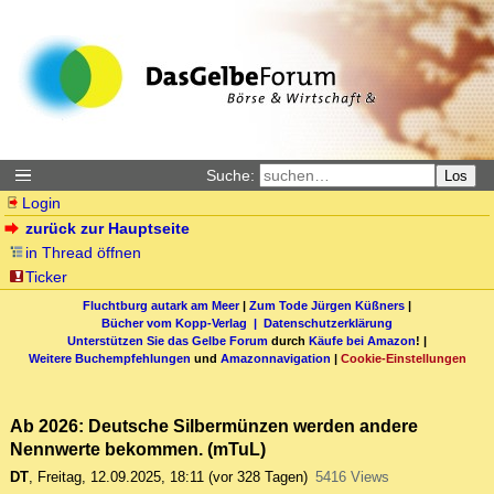
Suche:
Los
Login
zurück zur Hauptseite
in Thread öffnen
Ticker
Fluchtburg autark am Meer
|
Zum Tode Jürgen Küßners
|
Bücher vom Kopp-Verlag |
Datenschutzerklärung
Unterstützen Sie das Gelbe Forum
durch
Käufe bei Amazon
! |
Weitere Buchempfehlungen
und
Amazonnavigation
|
Cookie-Einstellungen
Ab 2026: Deutsche Silbermünzen werden andere
Nennwerte bekommen. (mTuL)
DT
,
Freitag, 12.09.2025, 18:11
(vor 328 Tagen)
5416 Views