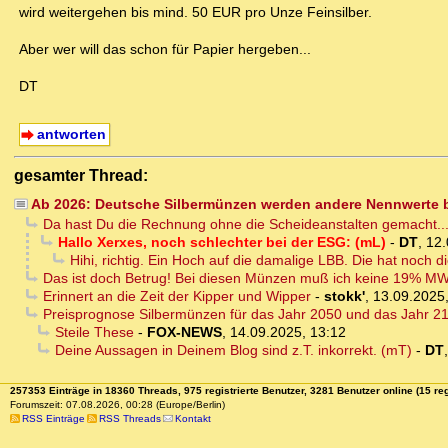
wird weitergehen bis mind. 50 EUR pro Unze Feinsilber.
Aber wer will das schon für Papier hergeben...
DT
antworten
gesamter Thread:
Ab 2026: Deutsche Silbermünzen werden andere Nennwerte
Da hast Du die Rechnung ohne die Scheideanstalten gemacht..
Hallo Xerxes, noch schlechter bei der ESG: (mL)
-
DT
,
12.
Hihi, richtig. Ein Hoch auf die damalige LBB. Die hat noch di
Das ist doch Betrug! Bei diesen Münzen muß ich keine 19% MW
Erinnert an die Zeit der Kipper und Wipper
-
stokk'
,
13.09.2025,
Preisprognose Silbermünzen für das Jahr 2050 und das Jahr 2
Steile These
-
FOX-NEWS
,
14.09.2025, 13:12
Deine Aussagen in Deinem Blog sind z.T. inkorrekt. (mT)
-
DT
257353 Einträge in 18360 Threads, 975 registrierte Benutzer, 3281 Benutzer online (15 reg
Forumszeit: 07.08.2026, 00:28 (Europe/Berlin)
RSS Einträge
RSS Threads
Kontakt