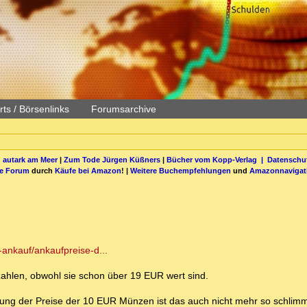
ts / Börsenlinks
Forumsarchive
 autark am Meer
|
Zum Tode Jürgen Küßners
|
Bücher vom Kopp-Verlag |
Datenschut
be Forum
durch
Käufe bei Amazon
! |
Weitere Buchempfehlungen
und
Amazonnavigat
-ankauf/ankaufpreise-d...
ahlen, obwohl sie schon über 19 EUR wert sind.
plung der Preise der 10 EUR Münzen ist das auch nicht mehr so schlim