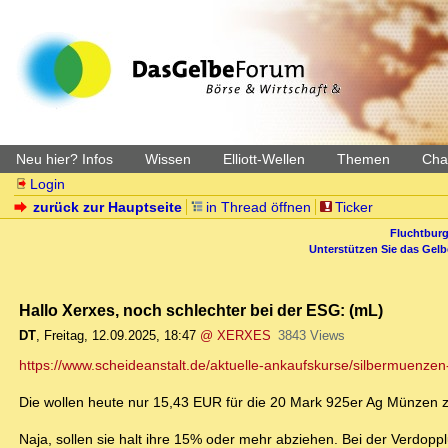
Neu hier? Infos
Wissen
Elliott-Wellen
Themen
Char
Login
zurück zur Hauptseite
in Thread öffnen
Ticker
Fluchtburg
Unterstützen Sie das Gel
Hallo Xerxes, noch schlechter bei der ESG: (mL)
DT
,
Freitag, 12.09.2025, 18:47
@ XERXES
3843 Views
https://www.scheideanstalt.de/aktuelle-ankaufskurse/silbermuenzen
Die wollen heute nur 15,43 EUR für die 20 Mark 925er Ag Münzen z
Naja, sollen sie halt ihre 15% oder mehr abziehen. Bei der Verdop